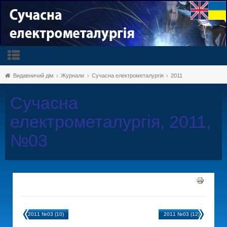
Видавничий дім
Журнали
Сучасна електрометалургія
2011
Сучасна
електрометалургія, 2011,
№03
2011 №03 (10)
2011 №03 (12)