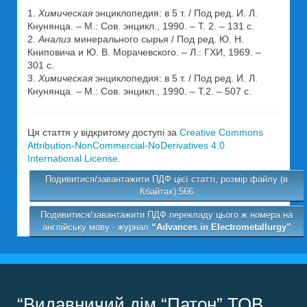
1.
Химическая
энциклопедия: в 5 т. / Под ред. И. Л.
Кнунянца. – М.: Сов. энцикл., 1990. – Т. 2. – 131 с.
2.
Анализ
минерального сырья / Под ред. Ю. Н.
Книповича и Ю. В. Морачевского. – Л.: ГХИ, 1969. –
301 с.
3.
Химическая
энциклопедия: в 5 т. / Под ред. И. Л.
Кнунянца. – М.: Сов. энцикл., 1990. – Т.2. – 507 с.
Ця стаття у відкритому доступі за
Creative Commons
Attribution-NonCommercial-NoDerivatives 4.0
International License
.
Подивитися/завантажити ПДФ цієї статті, розмір файлу (в
Кбайтах):566
Подивитися/завантажити ПДФ перекладу цього ж номера на
англійську мову - журнал
“Advances in Electrometallurgy”
“Видавничий дім “Патон” ТОВ