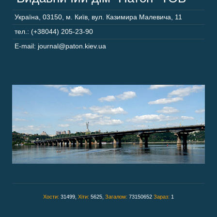
Україна
,
03150
,
м. Київ,
вул. Казимира Малевича, 11
тел.: (+38044) 205-23-90
E-mail: journal@paton.kiev.ua
Хости:
31499,
Хіти:
5625,
Загалом:
73150652
Зараз:
1