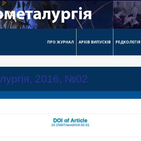
ПРО ЖУРНАЛ
АРХІВ ВИПУСКІВ
РЕДКОЛЕГІЯ
лургія, 2016, №02
DOI of Article
10.15407/sem2016.02.01