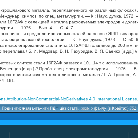
ктрошлакового металла, переплавленного на различных флюсах / А. Б
еждунар. симпоз. по спец. металлургии. — К.: Наук. думка, 1972. 
ли 16Г2АФ с селекцией металла расходуемых электродов и долегир
ллургии. — 1976. — Вып. 4. — С. 4–7.
ных низко- и среднелегированных сталей на основе ЭШП кислородно
емы электрошлаковой технологии. — К.: Наук. думка, 1978. — С. 50–6
ата низколегированной стали типа 16Г2АФШ толщиной до 200 мм, п
ереплава / Б. И. Медовар, В. Н. Пахуридзе, В. Я. Саенко [и др.] 
товых слитков стали 16Г2АФ развесом 10…14 т с использованием
. Бешенцев [и др.] // Пробл. спец. электрометаллургии. — 1976. — В
рактеристики излома толстолистового металла / Г. А. Тринеев, А. К.
74–181.
s Attribution-NonCommercial-NoDerivatives 4.0 International License
Подивитися/завантажити ПДФ цієї статті, розмір файлу (в Кбайтах):752