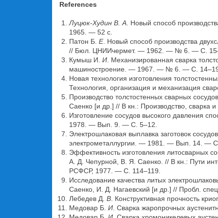
References
Луцюк-Худин В. А
. Новый способ производства
1965. — 52 с.
Патон Б.
Е
. Новый способ производства двухс
// Бюл. ЦНИИчермет. — 1962. — № 6. — С. 15
Кумыш И.
И
. Механизированная сварка толстос
машиностроение. — 1967. — № 6. — С. 14–19
Новая технология изготовления толстостенных 
Технология, организация и механизация сва
Производство толстостенных сварных сосудов 
Саенко [и др.] // В кн.: Производство, сварк
Изготовление сосудов высокого давления спосо
1978. — Вып. 9. — С. 5–12.
Электрошлаковая выплавка заготовок сосудов в
электрометаллургии. — 1981. — Вып. 14. — С
Эффективность изготовления литосварных сос
А. Д. Чепурной, В. Я. Саенко. // В кн.: Пут
РСФСР, 1977. — C. 114–119.
Исследование качества литых электрошлаковы
Саенко, И. Д. Нагаевский [и др.] // Пробл. сп
Лебедев Д.
В
. Конструктивная прочность крио
Медовар Б.
И
. Сварка жаропрочных аустенитн
Медовар Б.
И
. Сварка хромоникелевых аустен