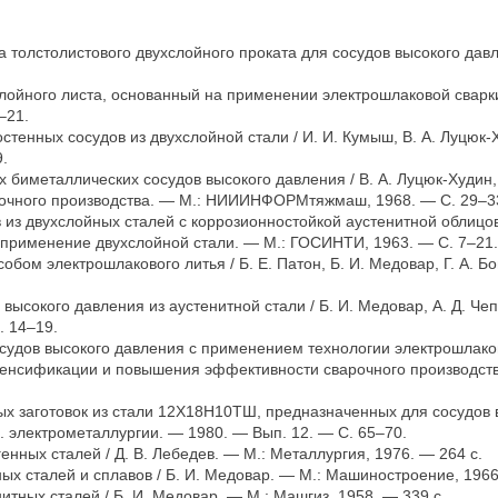
 толстолистового двухслойного проката для сосудов высокого давле
лойного листа, основанный на применении электрошлаковой сварки /
–21.
тенных сосудов из двухслойной стали / И. И. Кумыш, В. А. Луцюк-Ху
.
биметаллических сосудов высокого давления / В. А. Луцюк-Худин, В. 
рочного производства. — М.: НИИИНФОРМтяжмаш, 1968. — С. 29–3
из двухслойных сталей с коррозионностойкой аустенитной облицовко
а и применение двухслойной стали. — М.: ГОСИНТИ, 1963. — C. 7–21.
бом электрошлакового литья / Б. Е. Патон, Б. И. Медовар, Г. А. Бой
ысокого давления из аустенитной стали / Б. И. Медовар, А. Д. Чепур
. 14–19.
удов высокого давления с применением технологии электрошлаковог
и интенсификации и повышения эффективности сварочного производс
х заготовок из стали 12Х18Н10ТШ, предназначенных для сосудов вы
ец. электрометаллургии. — 1980. — Вып. 12. — С. 65–70.
генных сталей / Д. В. Лебедев. — М.: Металлургия, 1976. — 264 с.
ых сталей и сплавов / Б. И. Медовар. — М.: Машиностроение, 1966
итных сталей / Б. И. Медовар. — М.: Машгиз, 1958. — 339 с.