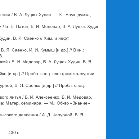
ния / В. А. Луцюк-Худин. — К.: Наук. думка,
 Б. Е. Патон, Б. И. Медовар, В. А. Луцюк-Худин
дин, В. Я. Саенко // Хим. и нефт.
Я. Саенко, И. И. Кумыш [и др.] // В кн.:
3.
й / Б. И. Медовар, В. А. Луцюк-Худин, В. Я.
ко [и др.] // Пробл. спец. электрометаллургии. —
ной, В. Я. Саенко [и др.] // Пробл. спец.
о литья / В. И. Алексеенко, Б. И. Медовар,
тва: Матер. семинара. — М.: Об-во «Знание»
сокого давления / А. Д. Чепурной, В. Я.
. — 430 с.