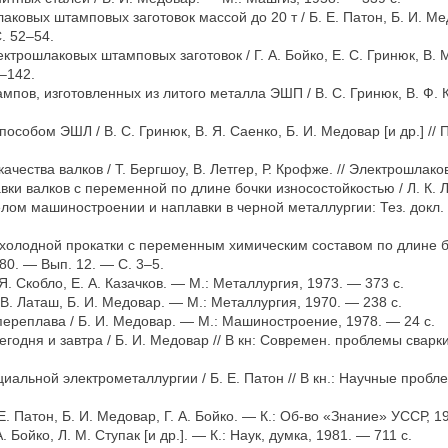
овых штамповых заготовок массой до 20 т / Б. Е. Патон, Б. И. Медов
. 52–54.
рошлаковых штамповых заготовок / Г. А. Бойко, Е. С. Гринюк, В. М
8–142.
ов, изготовленных из литого металла ЭШП / В. С. Гринюк, В. Ф. Ка
собом ЭШЛ / В. С. Гринюк, В. Я. Саенко, Б. И. Медовар [и др.] //
ества валков / Т. Бергшоу, В. Летгер, Р. Крофже. // Электрошлак
и валков с переменной по длине бочки износостойкостью / Л. К. Лещ
желом машиностроении и наплавки в черной металлургии: Тез. докл. 
лодной прокатки с переменным химическим составом по длине бочки
980. — Вып. 12. — С. 3–5.
 Я. Скобло, Е. А. Казачков. — М.: Металлургия, 1973. — 373 с.
В. Латаш, Б. И. Медовар. — М.: Металлургия, 1970. — 238 с.
ереплава / Б. И. Медовар. — М.: Машиностроение, 1978. — 24 с.
годня и завтра / Б. И. Медовар // В кн: Современ. проблемы сварки
иальной электрометаллургии / Б. Е. Патон // В кн.: Научные проб
Е. Патон, Б. И. Медовар, Г. А. Бойко. — К.: Об-во «Знание» УССР, 1
Бойко, Л. М. Ступак [и др.]. — К.: Наук, думка, 1981. — 711 с.