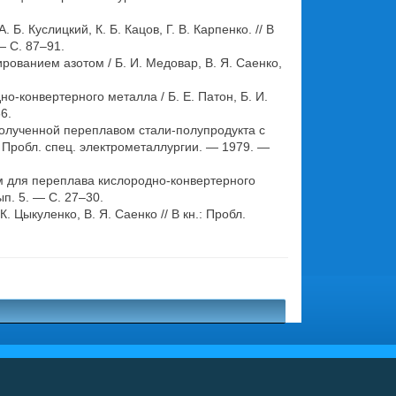
. Куслицкий, К. Б. Кацов, Г. В. Карпенко. // В
— С. 87–91.
ованием азотом / Б. И. Медовар, В. Я. Саенко,
-конвертерного металла / Б. Е. Патон, Б. И.
6.
олученной переплавом стали-полупродукта с
// Пробл. спец. электрометаллургии. — 1979. —
 для переплава кислородно-конвертерного
ып. 5. — С. 27–30.
 Цыкуленко, В. Я. Саенко // В кн.: Пробл.
.