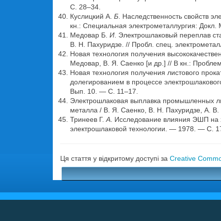
С. 28–34.
Куслицкий А.
Б
. Наследственность свойств эле
кн.: Специальная электрометаллургия: Докл. М
Медовар Б.
И
. Электрошлаковый переплав ста
В. Н. Пахуридзе. // Пробл. спец. электромета
Новая технология получения высококачествен
Медовар, В. Я. Саенко [и др.] // В кн.: Пробл
Новая технология получения листового прок
долегированием в процессе электрошлакового п
Вып. 10. — С. 11–17.
Электрошлаковая выплавка промышленных лис
металла / В. Я. Саенко, В. Н. Пахуридзе, А. В
Тринеев Г.
А
. Исследование влияния ЭШП на ха
электрошлаковой технологии. — 1978. — С. 1
Ця стаття у відкритому доступі за
Creative Common