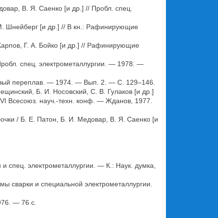
ар, В. Я. Саенко [и др.] // Пробл. спец.
. Шнейберг [и др.] // В кн.: Рафинирующие
рпов, Г. А. Бойко [и др.] // Рафинирующие
 Пробл. спец. электрометаллургии. — 1978. —
овый переплав. — 1974. — Вып. 2. — С. 129–146.
инский, Б. И. Носовский, С. В. Гулаков [и др.]
VI Всесоюз. науч.-техн. конф. — Жданов, 1977.
 / Б. Е. Патон, Б. И. Медовар, В. Я. Саенко [и
 и спец. электрометаллургии. — К.: Наук. думка,
лемы сварки и специальной электрометаллургии.
976. — 76 с.