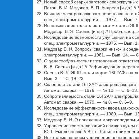
Новый способ сварки заготовок сверхкрупных
Патон, Б. И. Медовар, В. П. Андреев [и др.] /
Влияние электрошлакового переплава на стойко
спец. электрометаллургии. — 1977. — Вып. 7
Использование толстолистового металла ЭШП 
Медовар, В. Я. Саенко [и др.] // Пробл. спец
Исследование возможности улучшения на основ
спец. электрометаллургии. — 1975. — Вып. 1.
Медовар Б.
И
. Вопросы сварки низко- и средн
электрометаллургии. — 1981. — Вып. 14. — С
О целесообразности
изготовления ответстве
В. Я. Саенко [и др.] // Рафинирующие перепл
Саенко В.
Я
. ЭШП стали марки 16Г2АФ с делег
Вып. 3. — С. 19–23.
Склонность стали 16Г2АФ электрошлакового пер
Автомат. сварка. — 1976. — № 10. — С. 9–13.
Сопротивляемость стали 16Г2АФ электрошлаков
Автомат. сварка. — 1979. — № 8. — С. 6–9.
Исследование эффективности ввода макрохолод
спец. электрометаллургии. — 1980. — Вып. 13
Медовар Б.
И
. О поведении макрохолодильник
Управление кристаллизацией слитков путем вв
Ю. Г. Емельяненко // В кн.: Литье с применен
Некоторые вопросы упрочнения электрошлаковой