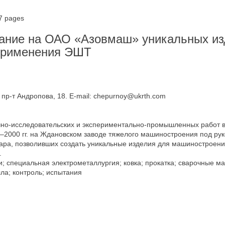
7 pages
дание на ОАО «Азовмаш» уникальных из
применения ЭШТ
пр-т Андропова, 18. E-mail: chepurnoy@ukrth.com
но-исследовательских и экспериментально-промышленных работ в 
2000 гг. на Ждановском заводе тяжелого машиностроения под рук
а, позволивших создать уникальные изделия для машиностроения
.
и; специальная электрометаллургия; ковка; прокатка; сварочные м
ла; контроль; испытания