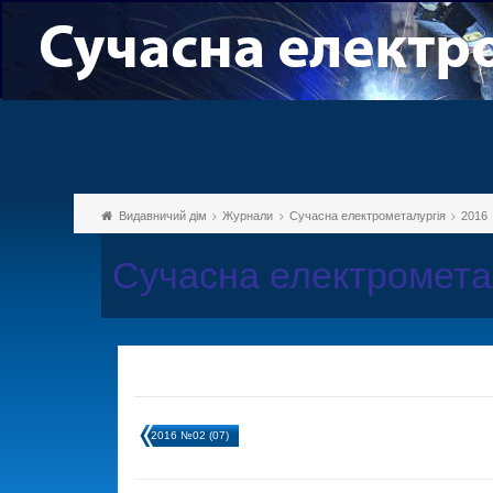
Видавничий дім
Журнали
Сучасна електрометалургія
2016
Сучасна електромета
2016 №02 (07)