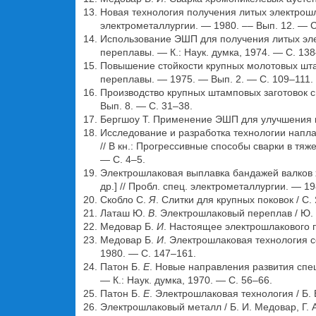
Новая технология получения литых электрошлак
электрометаллургии. — 1980. –– Вып. 12. — С
Использование ЭШП для получения литых элект
переплавы. — К.: Наук. думка, 1974. — С. 13
Повышение стойкости крупных молотовых штамп
переплавы. — 1975. — Вып. 2. — С. 109–111.
Производство крупных штамповых заготовок спо
Вып. 8. — С. 31–38.
Бергшоу Т. Применение ЭШП для улучшения кач
Исследование и разработка технологии наплавк
// В кн.: Прогрессивные способы сварки в тя
— С. 4–5.
Электрошлаковая выплавка бандажей валков хо
др.] // Пробл. спец. электрометаллургии. — 1
Скобло С.
Я
. Слитки для крупных поковок / С.
Латаш Ю.
В
. Электрошлаковый переплав / Ю. 
Медовар Б.
И
. Настоящее электрошлакового п
Медовар Б.
И
. Электрошлаковая технология се
1980. — С. 147–161.
Патон Б.
Е
. Новые направления развития спец
— К.: Наук. думка, 1970. — С. 56–66.
Патон Б.
Е
. Электрошлаковая технология / Б. 
Электрошлаковый металл / Б. И. Медовар, Г. А. 