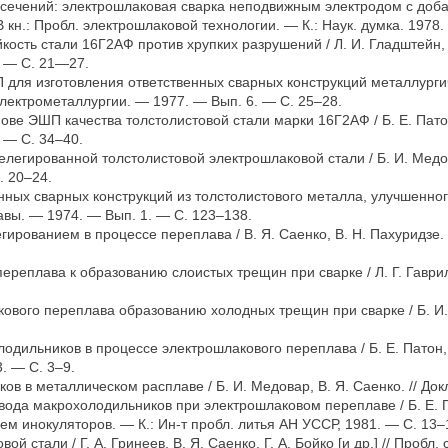
 сечений: электрошлаковая сварка неподвижным электродом с доба
/ В кн.: Пробл. электрошлаковой технологии. — К.: Наук. думка. 1978.
сть стали 16Г2АФ против хрупких разрушений / Л. И. Гладштейн, В. 
. — С. 21—27.
для изготовления ответственных сварных конструкций металлургиче
. электрометаллургии. — 1977. — Вып. 6. — С. 25–28.
е ЭШП качества толстолистовой стали марки 16Г2АФ / Б. Е. Патон, Б
 — С. 34–40.
елегированной толстолистовой электрошлаковой стали / Б. И. Медова
. 20–24.
нных сварных конструкций из толстолистового металла, улучшенного
авы. — 1974. — Вып. 1. — С. 123–138.
ированием в процессе переплава / В. Я. Саенко, В. Н. Пахуридзе. 
еплава к образованию слоистых трещин при сварке / Л. Г. Гаврилен
ого переплава образованию холодных трещин при сварке / Б. И. Мед
ильников в процессе электрошлакового переплава / Б. Е. Патон, Б. 
. — С. 3–9.
ов в металлическом расплаве / Б. И. Медовар, В. Я. Саенко. // До
ода макрохолодильников при электрошлаковом переплаве / Б. Е. Па
ием инокуляторов. — К.: Ин-т пробл. литья АН УССР, 1981. — С. 13–
 стали / Г. А. Гринеев, В. Я. Саенко, Г. А. Бойко [и др.] // Пробл