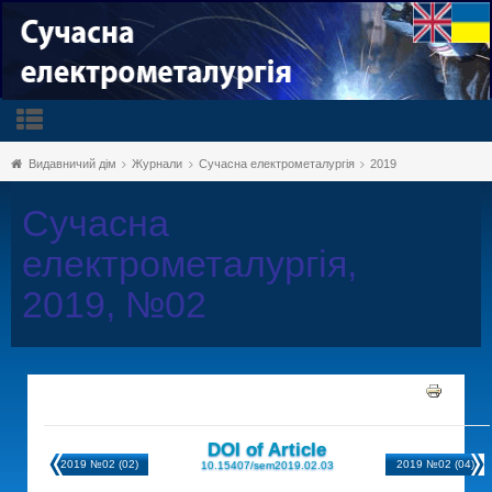
Видавничий дім
Журнали
Сучасна електрометалургія
2019
Сучасна
електрометалургія,
2019, №02
DOI of Article
2019 №02 (02)
2019 №02 (04)
10.15407/sem2019.02.03