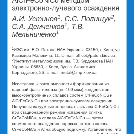
AlCrFeCoNiCu методом
электронно-лучевого осаждения
1
2
А.И. Устинов
, С.С. Полищук
,
1
С.А. Демченков
, Т.В.
1
Мельниченко
1
ИЭС им. Е.О. Патона НАН Украины. 03150, г. Киев, ул.
Казимира Малевича, 11. E-mail: office@paton.kiev.ua
2
Институт металлофизики им. Г.В. Курдюмова НАН
Украины. 03680, г. Киев, бульв. Академика
Вернадского, 36. E-mail: metal@imp.kiev.ua
Исследованы закономерности формирования из
паровой фазы толстых (до 100 мкм) конденсатов
высокоэнтропийных сплавов систем CrFeCoNiCu и
AlCrFeCoNiCu при электронно-лучевом осаждении.
Получены вакуумные конденсаты сплава CrFeCoNiCu
при стационарном режиме испарения слитка
CrFeCoNiCu, а сплава AlCrFeCoNiCu — путем
совместного осаждения паровых потоков сплава
CrFeCoNiCu и Al на общую подложку. Установлено, что