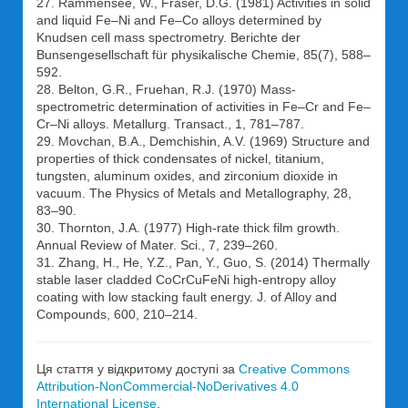
27. Rammensee, W., Fraser, D.G. (1981) Activities in solid
and liquid Fe–Ni and Fe–Co alloys determined by
Knudsen cell mass spectrometry. Berichte der
Bunsengesellschaft für physikalische Chemie, 85(7), 588–
592.
28. Belton, G.R., Fruehan, R.J. (1970) Mass-
spectrometric determination of activities in Fe–Cr and Fe–
Cr–Ni alloys. Metallurg. Transact., 1, 781–787.
29. Movchan, B.A., Demchishin, A.V. (1969) Structure and
properties of thick condensates of nickel, titanium,
tungsten, aluminum oxides, and zirconium dioxide in
vacuum. The Physics of Metals and Metallography, 28,
83–90.
30. Thornton, J.A. (1977) High-rate thick film growth.
Annual Review of Mater. Sci., 7, 239–260.
31. Zhang, H., He, Y.Z., Pan, Y., Guo, S. (2014) Thermally
stable laser cladded CoCrCuFeNi high-entropy alloy
coating with low stacking fault energy. J. of Alloy and
Compounds, 600, 210–214.
Ця стаття у відкритому доступі за
Creative Commons
Attribution-NonCommercial-NoDerivatives 4.0
International License
.