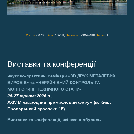
Хости:
60763,
Хіти:
10938,
Загалом:
73097488
Зараз:
1
Виставки та конференції
науково-практичні семінари
«3D ДРУК МЕТАЛЕВИХ
ВИРОБІВ»
та
«НЕРУЙНІВНИЙ КОНТРОЛЬ ТА
МОНІТОРИНГ ТЕХНІЧНОГО СТАНУ»
26-27 травня 2026 р.,
XXIV Міжнародний промисловий форум (м. Київ,
Броварський проспект, 15)
Виставки та конференції, які вже відбулись