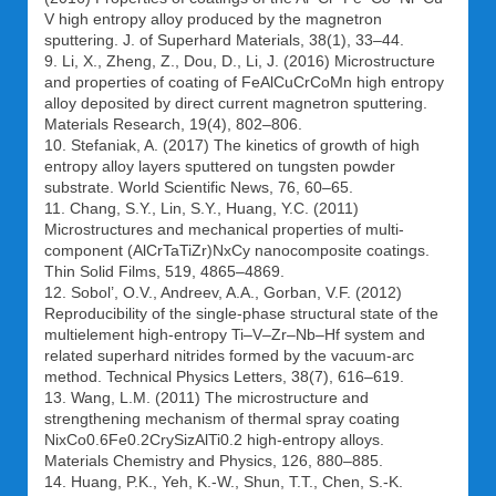
V high entropy alloy produced by the magnetron
sputtering. J. of Superhard Materials, 38(1), 33–44.
9. Li, X., Zheng, Z., Dou, D., Li, J. (2016) Microstructure
and properties of coating of FeAlCuCrCoMn high entropy
alloy deposited by direct current magnetron sputtering.
Materials Research, 19(4), 802–806.
10. Stefaniak, A. (2017) The kinetics of growth of high
entropy alloy layers sputtered on tungsten powder
substrate. World Scientific News, 76, 60–65.
11. Chang, S.Y., Lin, S.Y., Huang, Y.C. (2011)
Microstructures and mechanical properties of multi-
component (AlCrTaTiZr)NxCy nanocomposite coatings.
Thin Solid Films, 519, 4865–4869.
12. Sobol’, O.V., Andreev, A.A., Gorban, V.F. (2012)
Reproducibility of the single-phase structural state of the
multielement high-entropy Ti–V–Zr–Nb–Hf system and
related superhard nitrides formed by the vacuum-arc
method. Technical Physics Letters, 38(7), 616–619.
13. Wang, L.M. (2011) The microstructure and
strengthening mechanism of thermal spray coating
NixCo0.6Fe0.2CrySizAlTi0.2 high-entropy alloys.
Materials Chemistry and Physics, 126, 880–885.
14. Huang, P.K., Yeh, K.-W., Shun, T.T., Chen, S.-K.