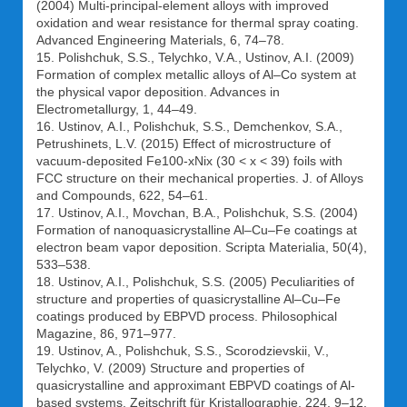
(2004) Multi-principal-element alloys with improved
oxidation and wear resistance for thermal spray coating.
Advanced Engineering Materials, 6, 74–78.
15. Polishchuk, S.S., Telychko, V.A., Ustinov, A.I. (2009)
Formation of complex metallic alloys of Al–Co system at
the physical vapor deposition. Advances in
Electrometallurgy, 1, 44–49.
16. Ustinov, А.I., Polishchuk, S.S., Demchenkov, S.А.,
Petrushinets, L.V. (2015) Effect of microstructure of
vacuum-deposited Fe100-xNix (30 < x < 39) foils with
FCC structure on their mechanical properties. J. of Alloys
and Compounds, 622, 54–61.
17. Ustinov, A.I., Movchan, B.A., Polishchuk, S.S. (2004)
Formation of nanoquasicrystalline Al–Cu–Fe coatings at
electron beam vapor deposition. Scripta Materialia, 50(4),
533–538.
18. Ustinov, A.I., Polishchuk, S.S. (2005) Peculiarities of
structure and properties of quasicrystalline Al–Cu–Fe
coatings produced by EBPVD process. Philosophical
Magazine, 86, 971–977.
19. Ustinov, A., Polishchuk, S.S., Scorodzievskii, V.,
Telychko, V. (2009) Structure and properties of
quasicrystalline and approximant EBPVD coatings of Al-
based systems. Zeitschrift für Kristallographie, 224, 9–12.