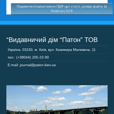
Подивитися/завантажити ПДФ цієї статті, розмір файлу (в
Кбайтах):1124
“Видавничий дім “Патон” ТОВ
Україна
,
03150
,
м. Київ,
вул. Казимира Малевича, 11
тел.: (+38044) 205-23-90
E-mail: journal@paton.kiev.ua