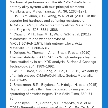
Mechanical performance of the AlxCoCrCuFeNi high-
entropy alloy system with multiprincipal elements.
Metallurg. and Mater. Transact. A., 36, 1263–1271.
3. Hsu, C.Y., Juan, C.C., Wang, W.R. et al. (2011) On the
superior hot hardness and softening resistance of
AlCoCr(x)FeMo(0.5)Ni high-entropy alloys. Mater. Sci.
and Engin.: A., 528, 3581–3588.
4. Chuang, M.H., Tsai, M.H., Wang, W.R. et al. (2011)
Microstructure and wear behavior of
AlxCo1.5CrFeNi1.5Tiy high-entropy alloys. Acta
Materialia, 59, 6308–6317.
5. Dolique, V., Thomann, A.-L., Brault, P. et al. (2010)
Thermal stability of AlCoCrCuFeNi high entropy alloy thin
films studied by in-situ XRD analysis. Surface & Coatings
Technology, 204, 1989–1992.
6. Wu, Z., David, S.A., Feng, Z., Bei, H. (2016) Weldability
of a high entropy CrMnFeCoNi alloy. Scripta Materialia,
124, 81–85.
7. Braeckman, B.R., Boydens, F., Hidalgo, H. et al. (2015)
High entropy alloy thin films deposited by magnetron
sputtering of powder targets. Thin Solid Films, 580, 71–
76.
8. Shaginyan, L.R., Gorban’, V.F., Krapivka, N.A. et al.
(2016) Properties of coatings of the Al–Cr–Fe–Co–Ni–Cu–