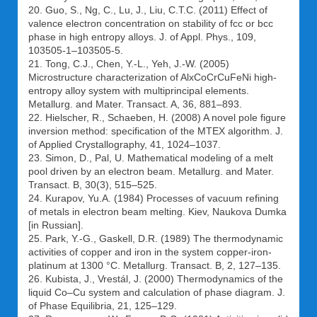
20. Guo, S., Ng, C., Lu, J., Liu, C.T.C. (2011) Effect of
valence electron concentration on stability of fcc or bcc
phase in high entropy alloys. J. of Appl. Phys., 109,
103505-1–103505-5.
21. Tong, C.J., Chen, Y.-L., Yeh, J.-W. (2005)
Microstructure characterization of AlxCoCrCuFeNi high-
entropy alloy system with multiprincipal elements.
Metallurg. and Mater. Transact. A, 36, 881–893.
22. Hielscher, R., Schaeben, H. (2008) A novel pole figure
inversion method: specification of the MTEX algorithm. J.
of Applied Crystallography, 41, 1024–1037.
23. Simon, D., Pal, U. Mathematical modeling of a melt
pool driven by an electron beam. Metallurg. and Mater.
Transact. B, 30(3), 515–525.
24. Kurapov, Yu.A. (1984) Processes of vacuum refining
of metals in electron beam melting. Kiev, Naukova Dumka
[in Russian].
25. Park, Y.-G., Gaskell, D.R. (1989) The thermodynamic
activities of copper and iron in the system copper-iron-
platinum at 1300 °C. Metallurg. Transact. B, 2, 127–135.
26. Kubista, J., Vrestál, J. (2000) Thermodynamics of the
liquid Co–Cu system and calculation of phase diagram. J.
of Phase Equilibria, 21, 125–129.