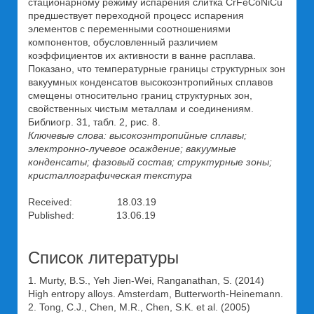
стационарному режиму испарения слитка CrFeCoNiCu
предшествует переходной процесс испарения
элементов с переменными соотношениями
компонентов, обусловленный различием
коэффициентов их активности в ванне расплава.
Показано, что температурные границы структурных зон
вакуумных конденсатов высокоэнтропийных сплавов
смещены относительно границ структурных зон,
свойственных чистым металлам и соединениям.
Библиогр. 31, табл. 2, рис. 8.
Ключевые слова: высокоэнтропийные сплавы;
электронно-лучевое осаждение; вакуумные
конденсаты; фазовый состав; структурные зоны;
кристаллографическая текстура
Received: 18.03.19
Published: 13.06.19
Список литературы
1. Murty, B.S., Yeh Jien-Wei, Ranganathan, S. (2014)
High entropy alloys. Amsterdam, Butterworth-Heinemann.
2. Tong, C.J., Chen, M.R., Chen, S.K. et al. (2005)