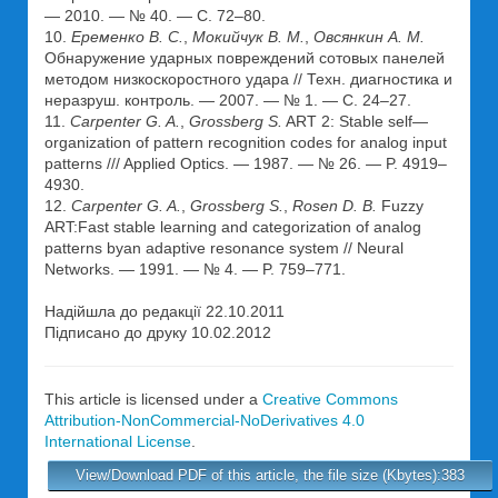
— 2010. — № 40. — С. 72–80.
10.
Еременко В. С.
,
Мокийчук В. М.
,
Овсянкин А. М.
Обнаружение ударных повреждений сотовых панелей
методом низкоскоростного удара // Техн. диагностика и
неразруш. контроль. — 2007. — № 1. — С. 24–27.
11.
Carpenter G. A.
,
Grossberg S.
ART 2: Stable self—
organization of pattern recognition codes for analog input
patterns /// Applied Optics. — 1987. — № 26. — P. 4919–
4930.
12.
Carpenter G. A.
,
Grossberg S.
,
Rosen D. B.
Fuzzy
ART:Fast stable learning and categorization of analog
patterns byan adaptive resonance system // Neural
Networks. — 1991. — № 4. — P. 759–771.
Надійшла до редакції 22.10.2011
Підписано до друку 10.02.2012
This article is licensed under a
Creative Commons
Attribution-NonCommercial-NoDerivatives 4.0
International License
.
View/Download PDF of this article, the file size (Kbytes):383