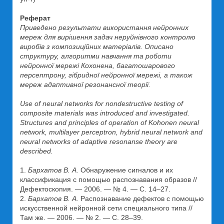
Реферат
Приведено результати використання нейронних
мереж для вирішення задач неруйнівного контролю
виробів з композиційних матеріалів. Описано
структуру, алгоритми навчання та роботи
нейронної мережі Кохонена, багатошарового
персептрону, гібридної нейронної мережі, а також
мереж адаптивної резонансної теорії.
Use of neural networks for nondestructive testing of
composite materials was introduced and investigated.
Structures and principles of operation of Kohonen neural
network, multilayer perceptron, hybrid neural network and
neural networks of adaptive resonanse theory are
described.
1.
Бархатов В. А.
Обнаружение сигналов и их
классификация с помощью распознавания образов //
Дефектоскопия. — 2006. — № 4. — С. 14–27.
2.
Бархатов В. А.
Распознавание дефектов с помощью
искусственной нейронной сети специального типа //
Там же. — 2006. — № 2. — С. 28–39.