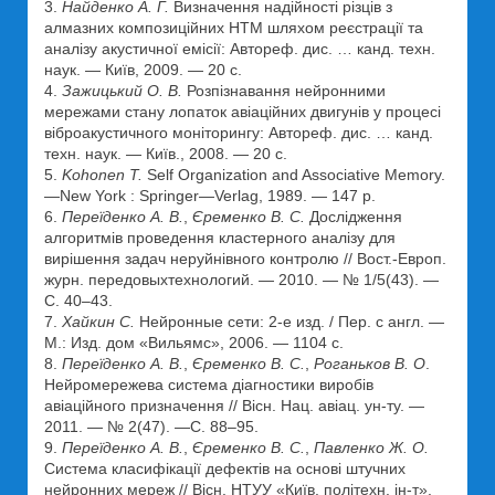
3.
Найденко А. Г.
Визначення надійності різців з
алмазних композиційних НТМ шляхом реєстрації та
аналізу акустичної емісії: Автореф. дис. … канд. техн.
наук. — Київ, 2009. — 20 с.
4.
Зажицький О. В.
Розпізнавання нейронними
мережами стану лопаток авіаційних двигунів у процесі
віброакустичного моніторингу: Автореф. дис. … канд.
техн. наук. — Київ., 2008. — 20 с.
5.
Kohonen T.
Self Organization and Associative Memory.
—New York : Springer—Verlag, 1989. — 147 р.
6.
Переїденко А. В.
,
Єременко В. С.
Дослідження
алгоритмів проведення кластерного аналізу для
вирішення задач неруйнівного контролю // Вост.-Европ.
журн. передовыхтехнологий. — 2010. — № 1/5(43). —
С. 40–43.
7.
Хайкин С.
Нейронные сети: 2-е изд. / Пер. с англ. —
М.: Изд. дом «Вильямс», 2006. — 1104 с.
8.
Переїденко А. В.
,
Єременко В. С.
,
Роганьков В. О
.
Нейромережева система діагностики виробів
авіаційного призначення // Вісн. Нац. авіац. ун-ту. —
2011. — № 2(47). —С. 88–95.
9.
Переїденко А. В.
,
Єременко В. С.
,
Павленко Ж. О.
Система класифікації дефектів на основі штучних
нейронних мереж // Вісн. НТУУ «Київ. політехн. ін-т».