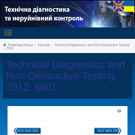
Publishing House
Journals
Technical Diagnostics and Non-Destructive Testing
2012
Technical Diagnostics and
Non-Destructive Testing,
2012, №01
2012 №01 (03)
2012 №01 (05)