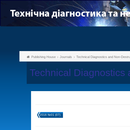
Publishing House
Journals
Technical Diagnostics and Non-Destru
Technical Diagnostics
2016 №01 (07)