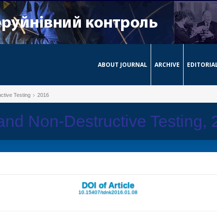
ABOUT JOURNAL
ARCHIVE
EDITORIA
ctive Testing
2016
 and Non-Destructive Testing,
DOI of Article
10.15407/tdnk2016.01.08