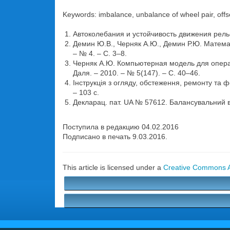
Keywords: imbalance, unbalance of wheel pair, offse
Автоколебания и устойчивость движения рельс
Демин Ю.В., Черняк А.Ю., Демин Р.Ю. Матема
– № 4. – С. 3–8.
Черняк А.Ю. Компьютерная модель для оператив
Даля. – 2010. – № 5(147). – С. 40–46.
Інструкція з огляду, обстеження, ремонту та 
– 103 с.
Декларац. пат. UA № 57612. Балансувальний ва
Поступила в редакцию 04.02.2016
Подписано в печать 9.03.2016.
This article is licensed under a
Creative Commons At