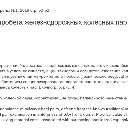
оль, №1, 2016 стр. 50-52
робега железнодорожных колесных пар 
ировки дисбаланса железнодорожных колесных пар, отличающийся 
ия в условиях существующей технологии освидетельствования кол
тся в увеличении межремонтного пробега (технического ресурса) 
иобретением специализированного дорогостоящего технологическо
нса колесных пар. Библиогр. 5, рис. 4.
ь колесной пары, корректирующие грузы, балансировочные станки
nbalance of railway wheel pairs, differing from the known traditional met
l pair examination in enterprises of SART of Ukraine. Practical value of
 as saving material costs, associated with purchasing specialized expens