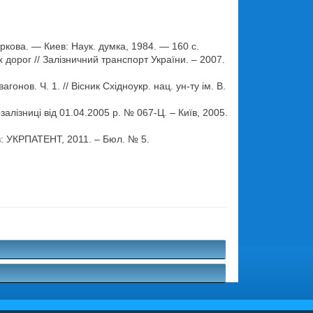
кова. — Киев: Наук. думка, 1984. — 160 с.
орог // Залізничний транспорт України. – 2007.
в. Ч. 1. // Вісник Східноукр. нац. ун-ту ім. В.
лізниці від 01.04.2005 р. № 067-Ц. – Київ, 2005.
в: УКРПАТЕНТ, 2011. – Бюл. № 5.