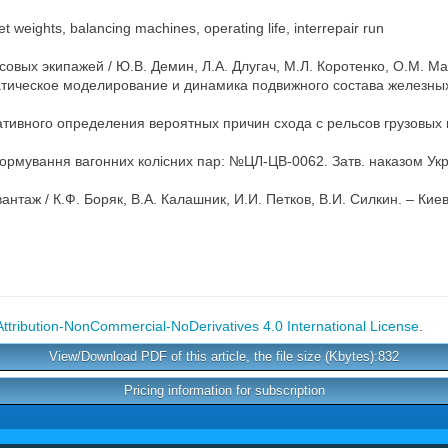
t weights, balancing machines, operating life, interrepair run
овых экипажей / Ю.В. Демин, Л.А. Длугач, М.Л. Коротенко, О.М. Мар
тическое моделирование и динамика подвижного состава железных д
ного определения вероятных причин схода с рельсов грузовых вагоно
формування вагонних колісних пар: №ЦЛ-ЦВ-0062. Затв. наказом Укрза
нтаж / К.Ф. Боряк, В.А. Калашник, И.И. Петков, В.И. Силкин. – Кие
tribution-NonCommercial-NoDerivatives 4.0 International License
.
View/Download PDF of this article, the file size (Kbytes):832
Pricing information for subscription