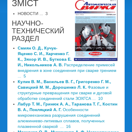
ЗМІСТ
НОВОСТИ ... 3
НАУЧНО-
ТЕХНИЧЕСКИЙ
РАЗДЕЛ
Смиян О. Д., Кучук-
Яценко С. И., Харченко Г.
К., Зяхор И. В., Буткова Е.
И., Никольников А. В.
Распределение примесей
внедрения в зоне соединения при сварке трением
... 5
Кулик В. М., Васильев В. Г., Григоренко Г. М.,
Савицкий М. М., Дорошенко Л. К.
Фазовые и
структурные превращения при сварке и дуговой
обработке соединений стали ЗОХГСА ... 10
Лабур Т. М., Гринюк А. А., Таранова Т. Г., Костин
В. А., Покляцкий А. Г.
Особенности
микромеханизма разрушения соединений
алюминиево-литиевых сплавов, полученных
плазменной сваркой ... 16