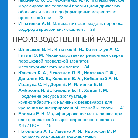
Махненко О. В., Мужиченко А. Ф.
Математическое
моделирование тепловой правки цилиндрических
оболочек и валов с деформациями искривления
продольной оси ... 23
Игнатенко А. В.
Математическая модель переноса
водорода краевой дислокацией ... 29
ПРОИЗВОДСТВЕННЫЙ РАЗДЕЛ
Шлепаков В. Н., Игнатюк В. Н., Котельчук А. С,
Гитин Ю. М.
Механизированная ремонтная сварка
порошковой проволокой агрегатов
металлургического комплекса... 34
Ющенко К. А., Чекотило Л. В., Настенко Г. Ф.,
Данилов Ю. Б., Качанов В. А., Кабашный А. И.,
Ивануна С. Н., Дорн В. Р., Илиенко В. В.,
Амброзяк Н. В., Кислый Б. П., Ходан Т. М.
Продление ресурса эксплуатации
крупногабаритных наливных резервуаров для
хранения концентрированной серной кислоты ... 41
Еремин Е. Н.
Модифицирование металла шва при
электрошлаковой сварке жаропрочного сплава
ХН77ТЮР ... 45
Покляцкий А. Г., Ищенко А. Я., Яворская М. Р.
Прочность соединений тонколистовых