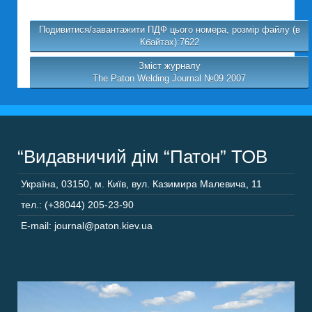
Подивитися/завантажити ПДФ цього номера, розмір файлу (в
Кбайтах):7622
Зміст журналу
The Paton Welding Journal №09 2007
“Видавничий дім “Патон” ТОВ
Україна
,
03150
,
м. Київ,
вул. Казимира Малевича, 11
тел.: (+38044) 205-23-90
E-mail: journal@paton.kiev.ua