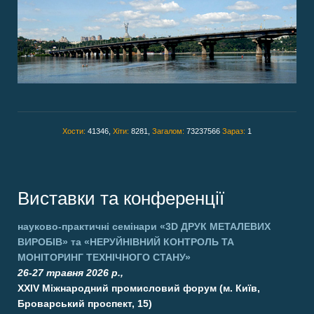
Хости:
41346,
Хіти:
8281,
Загалом:
73237566
Зараз:
1
Виставки та конференції
науково-практичні семінари
«3D ДРУК МЕТАЛЕВИХ
ВИРОБІВ»
та
«НЕРУЙНІВНИЙ КОНТРОЛЬ ТА
МОНІТОРИНГ ТЕХНІЧНОГО СТАНУ»
26-27 травня 2026 р.,
XXIV Міжнародний промисловий форум (м. Київ,
Броварський проспект, 15)