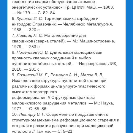
технологии сварки оборудования атомных
энергетических установок: Тр. ЦНИИТМаш. — 1983.
— № 179. — С. 82–84.
6.
Куликов И. С.
Термодинамика карбидов и
нитридов: Справочник. — Челябинск: Металлургия,
1988. — 320 с.
7.
Лившиц Л. С.
Металловедение для
сварщиков (сварка сталей). — М.: Машиностроение,
1979. — 253 с.
8.
Полетаев Ю. В.
Длительная малоцикловая
прочность сварных соединений и выбор
аустенитностабильных сталей. — Новочеркасск: ЛИК,
2010. — 281 с.
9.
Лозинский М. Г., Романов А. Н., Малов В. В.
Исследование структуры аустенитной стали при
различных формах цикла упруго-пластического
высокотемпературного
деформирования // Структурные факторы
малоциклового разрушения металлов. — М.: Наука,
1977. — С. 65–86.
10.
Лютцау В. Г.
Современные представления о
структурном механизме деформационного старения и
его роли в развитии разрушения при малоцикловой
усталости // Там же. — С. 5–21.