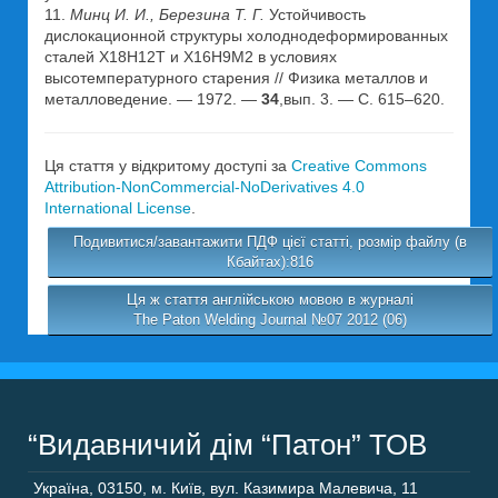
11.
Минц И. И., Березина Т. Г.
Устойчивость
дислокационной структуры холоднодеформированных
сталей Х18Н12Т и Х16Н9М2 в условиях
высотемпературного старения // Физика металлов и
металловедение. — 1972. —
34
,вып. 3. — С. 615–620.
Ця стаття у відкритому доступі за
Creative Commons
Attribution-NonCommercial-NoDerivatives 4.0
International License
.
Подивитися/завантажити ПДФ цієї статті, розмір файлу (в
Кбайтах):816
Ця ж стаття англійською мовою в журналі
The Paton Welding Journal №07 2012 (06)
“Видавничий дім “Патон” ТОВ
Україна
,
03150
,
м. Київ,
вул. Казимира Малевича, 11