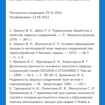
Поступила в редакцию 29.11.2011
Опубликовано 13.06.2012
1.
Земзин В. Н., Шрон Р. З.
Термическая обработка и
свойства сварных соединений. — Л.: Машиностроение,
1978. — 367 с.
2.
Земзин В. Н., Житников Н. П.
Условия образования
трещин в околошовной зоне сварных соединений при
термообработке // Автомат. сварка. — 1972. — № 2.
— С. 1–5.
3.
Ярковой В. С., Муромцев Б. И., Комиссаров В. Г.
Длительная прочность основного металла и сварных
соединений сталей 08Х18Н9 и 07Х16Н9М2 // Там же.
— 1969. — № 6. — С. 38–40. 4.
Хромченко Ф. А.
Надежность сварных соединений труб котлов и
паропроводов. — М.: Энергоиздат, 1982. — 120 с.
5.
Тарновский А. И., Полетаев Ю. В., Феклистов С. И.
Применение
A
–? зависимостей для оценки склонности
сталей и сплавов аустенитного класса к образованию
горячих околошовных трещин при сварке // Новое в