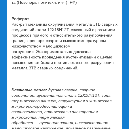
та (Новочерк. политехн. ин-т), РФ)
Реферат
Раскрыт механизм охрупчивания металла ЗТВ сварных
соединений стали 12Х18Н12Т, связанный с развитием
процессов прямого и относительного разупрочнения
границ зерен при сварке и высокотемпературном
низкочастотном малоцикловом
нагружении. Экспериментально доказана
эффективность проведения аустенитизации с целью
повышения стойкости против локального разрушения
металла ЗТВ сварных соединений.
Ключевые слова:
дуговая сварка, сварное
соединение, аустенитная сталь 12Х18Н12Т, зона
термического влияния, структурная и химическая
микронеоднородность, оценка
свариваемости, оптическая и электронная
микроскопия, термическая
обработка — аустенитизация, низкочастотное
малоцикловое нагружение, локальное разрушение