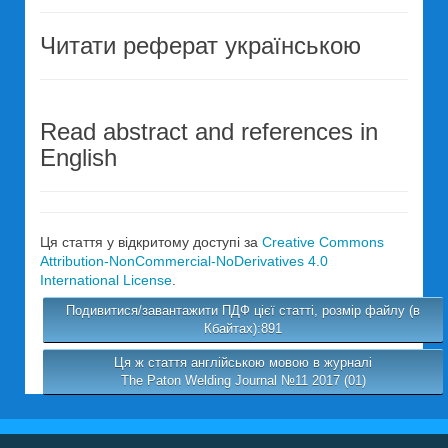
Читати реферат українською
Read abstract and references in
English
Ця стаття у відкритому доступі за
Creative Commons
Attribution-NonCommercial-NoDerivatives 4.0
International License
.
Подивитися/завантажити ПДФ цієї статті, розмір файлу (в
Кбайтах):891
Ця ж стаття англійською мовою в журналі
The Paton Welding Journal №11 2017 (01)