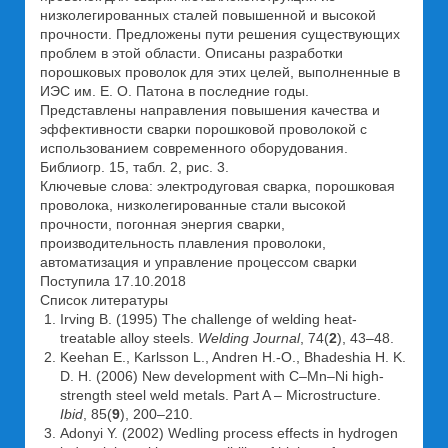
низколегированных сталей повышенной и высокой
прочности. Предложены пути решения существующих
проблем в этой области. Описаны разработки
порошковых проволок для этих целей, выполненные в
ИЭС им. Е. О. Патона в последние годы.
Представлены направления повышения качества и
эффективности сварки порошковой проволокой с
использованием современного оборудования.
Библиогр. 15, табл. 2, рис. 3.
Ключевые слова: электродуговая сварка, порошковая
проволока, низколегированные стали высокой
прочности, погонная энергия сварки,
производительность плавления проволоки,
автоматизация и управление процессом сварки
Поступила 17.10.2018
Список литературы
Irving B. (1995) The challenge of welding heat-
treatable alloy steels.
Welding Journal
, 74(
2
), 43–48.
Keehan E., Karlsson L., Andren H.-O., Bhadeshia H. K.
D. H. (2006) New development with C–Mn–Ni high-
strength steel weld metals. Part A – Microstructure.
Ibid
, 85(
9
), 200–210.
Adonyi Y. (2002) Wedling process effects in hydrogen