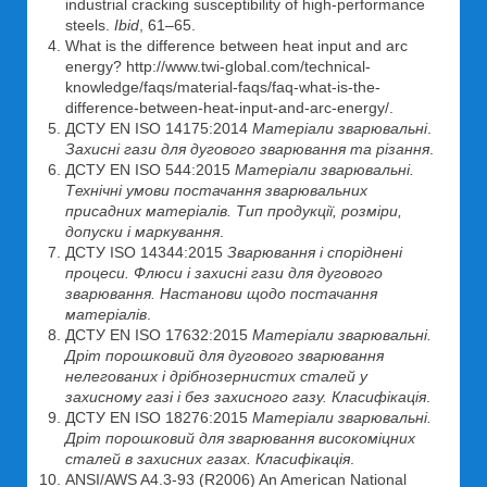
industrial cracking susceptibility of high-performance
steels.
Ibid
, 61–65.
What is the difference between heat input and arc
energy? http://www.twi-global.com/technical-
knowledge/faqs/material-faqs/faq-what-is-the-
difference-between-heat-input-and-arc-energy/.
ДСТУ EN ISO 14175:2014
Матеріали зварювальні
.
Захисні гази для дугового зварювання та різання
.
ДСТУ EN ІSO 544:2015
Матеріали зварювальні.
Технічні умови постачання зварювальних
присадних матеріалів. Тип продукції, розміри,
допуски і маркування
.
ДСТУ ISO 14344:2015
Зварювання і споріднені
процеси. Флюси і захисні гази для дугового
зварювання. Настанови щодо постачання
матеріалів
.
ДСТУ EN ISO 17632:2015
Матеріали зварювальні.
Дріт порошковий для дугового зварювання
нелегованих і дрібнозернистих сталей у
захисному газі і без захисного газу. Класифікація
.
ДСТУ EN ISO 18276:2015
Матеріали зварювальні.
Дріт порошковий для зварювання високоміцних
сталей в захисних газах. Класифікація
.
ANSI/AWS A4.3-93 (R2006) An American National