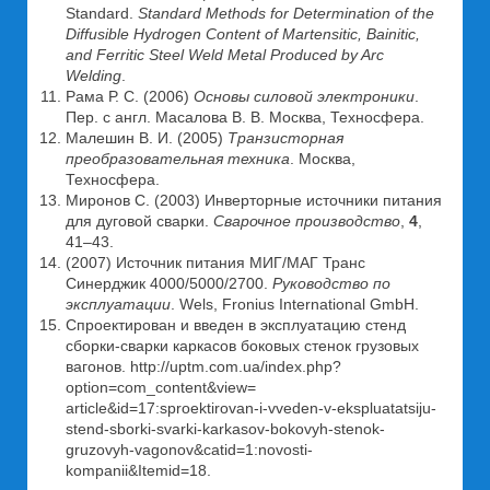
Standard.
Standard Methods for Determination of the
Diffusible Hydrogen Content of Martensitic, Bainitic,
and Ferritic Steel Weld Metal Produced by Arc
Welding
.
Рама Р. С. (2006)
Основы силовой электроники
.
Пер. с англ. Масалова В. В. Москва, Техносфера.
Малешин В. И. (2005)
Транзисторная
преобразовательная техника
. Москва,
Техносфера.
Миронов С. (2003) Инверторные источники питания
для дуговой сварки.
Сварочное производство
,
4
,
41–43.
(2007) Источник питания МИГ/МАГ Транс
Синерджик 4000/5000/2700.
Руководство по
эксплуатации
. Wels, Fronius International GmbH.
Спроектирован и введен в эксплуатацию стенд
сборки-сварки каркасов боковых стенок грузовых
вагонов. http://uptm.com.ua/index.php?
option=com_content&view=
article&id=17:sproektirovan-i-vveden-v-ekspluatatsiju-
stend-sborki-svarki-karkasov-bokovyh-stenok-
gruzovyh-vagonov&catid=1:novosti-
kompanii&Itemid=18.