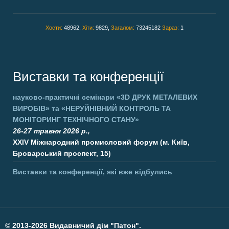
Хости:
48962,
Хіти:
9829,
Загалом:
73245182
Зараз:
1
Виставки та конференції
науково-практичні семінари
«3D ДРУК МЕТАЛЕВИХ
ВИРОБІВ»
та
«НЕРУЙНІВНИЙ КОНТРОЛЬ ТА
МОНІТОРИНГ ТЕХНІЧНОГО СТАНУ»
26-27 травня 2026 р.,
XXIV Міжнародний промисловий форум (м. Київ,
Броварський проспект, 15)
Виставки та конференції, які вже відбулись
©
2013-2026 Видавничий дім "Патон".