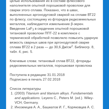
целью использования их в составе флюсового
наполнителя опытной порошковой проволоки для
сварки этого сплава. Показано, что в швах,
выполненных аргонодуговой сваркой на сплаве ВТ22
по флюсу, состоящему из фторидов редкоземельных
металлов, наблюдается измельчение β-зерен.
Введение LaF
в сердечник опытной порошковой
3
титановой проволоки ППТ-22 в комплексе с
термической обработкой позволило повысить ударную
вязкость сварных швов при аргонодуговой сварке
2
сплава ВТ22 в 2 раза — до 30,6 Дж/см
. Библиогр. 8,
табл. 4, рис. 5.
Ключевые слова: титановый сплав ВТ22, фториды
редкоземельных металлов, порошковая проволока
Поступила в редакцию 31.01.2018
Подписано в печать 27.02.2018
Список литературы
(2003)
Titanium and titanium alloys. Fundamentals
and applications
. Leyens C., Peters M. (ed.). Wiley-
VCH, Germany.
Иноземцев А. А., Башкатов И. Г., Коряковцев А. С.