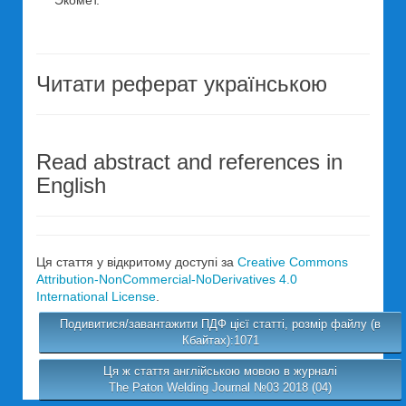
Экомет.
Читати реферат українською
Read abstract and references in
English
Ця стаття у відкритому доступі за
Creative Commons
Attribution-NonCommercial-NoDerivatives 4.0
International License
.
Подивитися/завантажити ПДФ цієї статті, розмір файлу (в
Кбайтах):1071
Ця ж стаття англійською мовою в журналі
The Paton Welding Journal №03 2018 (04)