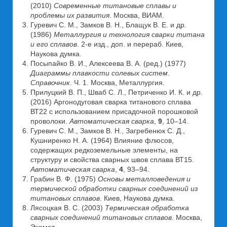
(2010)
Современные титановые сплавы и
проблемы их развития
. Москва, ВИАМ.
Гуревич С. М., Замков В. Н., Блащук В. Е. и др.
(1986)
Металлургия и технология сварки титана
и его сплавов
. 2-е изд., доп. и перераб. Киев,
Наукова думка.
Посыпайко В. И., Алексеева В. А. (ред.) (1977)
Диаграммы плавкости солевых систем.
Справочник
. Ч. 1. Москва, Металлургия.
Прилуцкий В. П., Шваб С. Л., Петриченко И. К. и др.
(2016) Аргонодуговая сварка титанового сплава
ВТ22 с использованием присадочной порошковой
проволоки.
Автоматическая сварка
,
9
, 10–14.
Гуревич С. М., Замков В. Н., Загребенюк С. Д.,
Кушниренко Н. А. (1964) Влияние флюсов,
содержащих редкоземельные элементы, на
структуру и свойства сварных швов сплава ВТ15.
Автоматическая сварка
,
4
, 93–94.
Грабин В. Ф. (1975)
Основы металловедения и
термической обработки сварных соединений из
титановых сплавов
. Киев, Наукова думка.
Лясоцкая В. С. (2003)
Термическая обработка
сварных соединений титановых сплавов
. Москва,