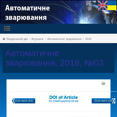
Видавничий дім
Журнали
Автоматичне зварювання
2018
Автоматичне
зварювання, 2018, №03
DOI of Article
2018 №03 (03)
2018 №03 (05)
10.15407/as2018.03.04