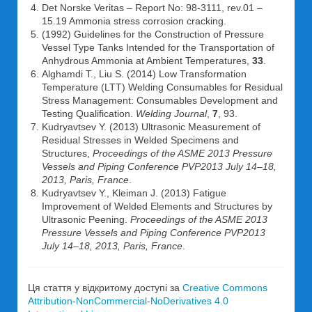
Det Norske Veritas – Report No: 98-3111, rev.01 –
15.19 Ammonia stress corrosion cracking.
(1992) Guidelines for the Construction of Pressure
Vessel Type Tanks Intended for the Transportation of
Anhydrous Ammonia at Ambient Temperatures,
33
.
Alghamdi T., Liu S. (2014) Low Transformation
Temperature (LTT) Welding Consumables for Residual
Stress Management: Consumables Development and
Testing Qualification.
Welding Journal
,
7
, 93.
Kudryavtsev Y. (2013) Ultrasonic Measurement of
Residual Stresses in Welded Specimens and
Structures,
Proceedings of the ASME 2013 Pressure
Vessels and Piping Conference PVP2013 July 14–18,
2013, Paris, France
.
Kudryavtsev Y., Kleiman J. (2013) Fatigue
Improvement of Welded Elements and Structures by
Ultrasonic Peening.
Proceedings of the ASME 2013
Pressure Vessels and Piping Conference
PVP2013
July 14–18, 2013, Paris, France
.
Ця стаття у відкритому доступі за
Creative Commons
Attribution-NonCommercial-NoDerivatives 4.0