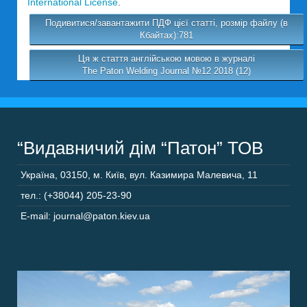
International License
.
Подивитися/завантажити ПДФ цієї статті, розмір файлу (в
Кбайтах):781
Ця ж стаття англійською мовою в журналі
The Paton Welding Journal №12 2018 (12)
“Видавничий дім “Патон” ТОВ
Україна
,
03150
,
м. Київ,
вул. Казимира Малевича, 11
тел.: (+38044) 205-23-90
E-mail: journal@paton.kiev.ua