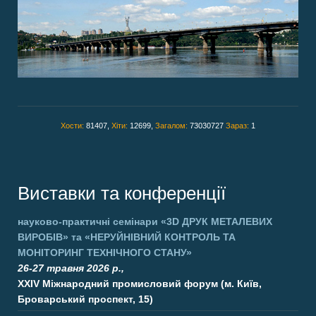
Хости:
81407,
Хіти:
12699,
Загалом:
73030727
Зараз:
1
Виставки та конференції
науково-практичні семінари
«3D ДРУК МЕТАЛЕВИХ
ВИРОБІВ»
та
«НЕРУЙНІВНИЙ КОНТРОЛЬ ТА
МОНІТОРИНГ ТЕХНІЧНОГО СТАНУ»
26-27 травня 2026 р.,
XXIV Міжнародний промисловий форум (м. Київ,
Броварський проспект, 15)