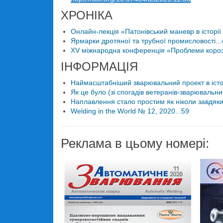
ХРОНІКА
Онлайн-лекція «Патонівський маневр в історії 
Ярмарки дротяної та трубної промисловості...
XV міжнародна конференція «Проблеми корозії 
ІНФОРМАЦІЯ
Наймасштабніший зварювальний проект в історі
Як це було (зі спогадів ветеранів-зварювальникі
Наплавлення стало простим як ніколи завдяки 
Welding in the World № 12, 2020...59
Реклама в цьому номері: