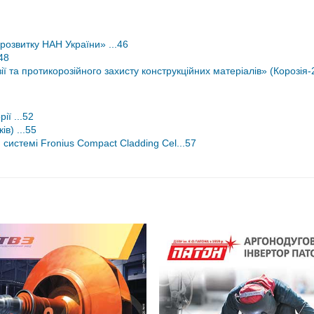
розвитку НАН України» ...46
48
та протикорозійного захисту конструкційних матеріалів» (Корозія-2
ї ...52
в) ...55
системі Fronius Compact Cladding Cel...57