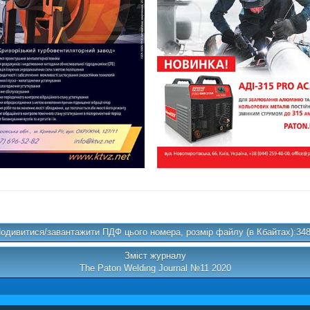
одивитися/завантажити ПДФ цього номера, розмір файлу (в Кбайтах):34
Зміст журналу
The Paton Welding Journal №11 2020