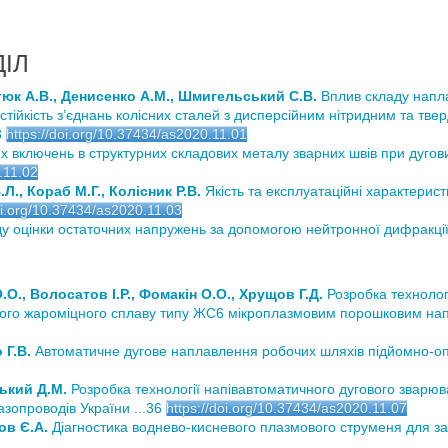
ІЛ
тюк А.В., Денисенко А.М., Шмигельський С.В.
Вплив складу напл
ійкість з’єднань колісних сталей з дисперсійним нітридним та тв
3
https://doi.org/10.37434/as2020.11.01
 включень в структурних складових металу зварних швів при дугов
.11.02
., Кораб М.Г., Колісник Р.В.
Якість та експлуатаційні характерист
oi.org/10.37434/as2020.11.03
 оцінки остаточних напружень за допомогою нейтронної дифракції 
О., Волосатов І.Р., Фомакін О.О., Хрущов Г.Д.
Розробка технолог
вого жароміцного сплаву типу ЖС6 мікроплазмовим порошковим на
 Г.В.
Автоматичне дугове наплавлення робочих шляхів підйомно-опу
ький Д.М.
Розробка технології напівавтоматичного дугового зварюв
азопроводів України ...36
https://doi.org/10.37434/as2020.11.07
ов Є.А.
Діагностика воднево-кисневого плазмового струменя для за