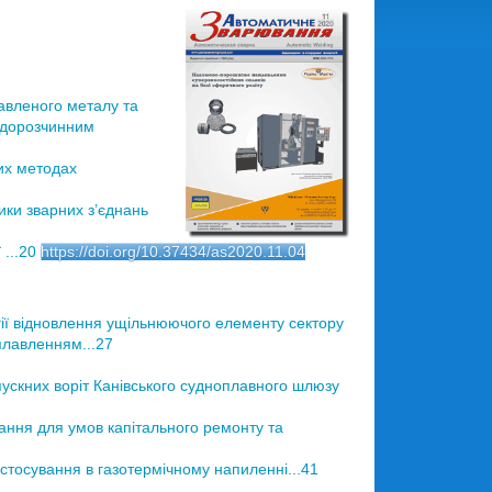
авленого металу та
ердорозчинним
их методах
ики зварних з’єднань
...20
https://doi.org/10.37434/as2020.11.04
ії відновлення ущільнюючого елементу сектору
плавленням...27
скних воріт Канівського судноплавного шлюзу
ання для умов капітального ремонту та
стосування в газотермічному напиленні...41