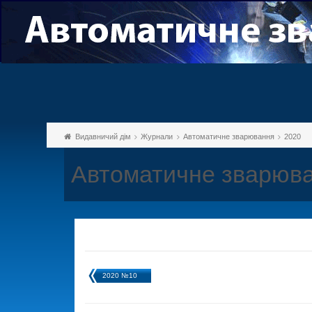
Видавничий дім
Журнали
Автоматичне зварювання
2020
Автоматичне зварюва
2020 №10