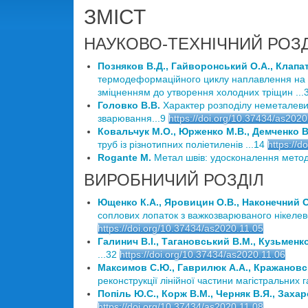
ЗМІСТ
НАУКОВО-ТЕХНІЧНИЙ РОЗД
Позняков В.Д., Гайворонський О.А., Клапа
термодеформаційного циклу наплавлення на ст
зміцненням до утворення холодних тріщин ...
Головко В.В.
Характер розподілу неметалевих
зварювання...9
https://doi.org/10.37434/as2020
Ковальчук М.О., Юрженко М.В., Демченко В.Л
труб із різнотипних поліетиленів ...14
https://d
Rogante M.
Метал швів: удосконалення методу
ВИРОБНИЧИЙ РОЗДІЛ
Ющенко К.А., Яровицин О.В., Наконечний О.
соплових лопаток з важкозварюваного нікеле
https://doi.org/10.37434/as2020.11.05
Галинич В.І., Тагановський В.М., Кузьменко
...32
https://doi.org/10.37434/as2020.11.06
Максимов С.Ю., Гаврилюк А.А., Кражановс
реконструкції лінійної частини магістральних г
Попіль Ю.С., Корж В.М., Черняк В.Я., Захар
https://doi.org/10.37434/as2020.11.08