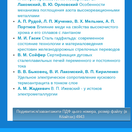
Лакомский, В. Ю. Орловский
Особенности
механизма поглощения азота высокореакционными
металлами
А. П. Рудой, Л. П. Жученко, В. Х. Мельник, А. П.
Портнов
Влияние меди на свойства высокочистого
хрома и его сплавов с лантаном
М. И. Гасик
Сталь гадфильда: современное
состояние технологии и материаловедения
крестовин железнодорожных стрелочных переводов
В. М. Сойфер
Сертификация дуговых
сталеплавильных печей переменного и постоянного
тока
В. В. Быковец, В. И. Лакомский, В. П. Кириленко
Удельное электрическое сопротивление кускового
термоантрацита в тонком слое
А. М. Жадкевич
В. П. Ижевский - у истоков
электрометаллургии
Подивитися/завантажити ПДФ цього номера, розмір файлу (в
Кбайтах):4943