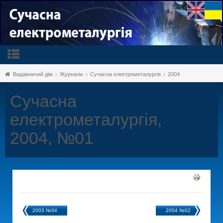
Видавничий дім
Журнали
Сучасна електрометалургія
2004
Сучасна
електрометалургія,
2004, №01
2003 №04
2004 №02