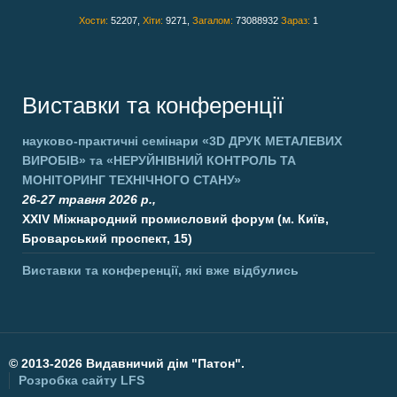
Хости:
52207,
Хіти:
9271,
Загалом:
73088932
Зараз:
1
Виставки та конференції
науково-практичні семінари
«3D ДРУК МЕТАЛЕВИХ
ВИРОБІВ»
та
«НЕРУЙНІВНИЙ КОНТРОЛЬ ТА
МОНІТОРИНГ ТЕХНІЧНОГО СТАНУ»
26-27 травня 2026 р.,
XXIV Міжнародний промисловий форум (м. Київ,
Броварський проспект, 15)
Виставки та конференції, які вже відбулись
©
2013-2026 Видавничий дім "Патон".
Розробка сайту
LFS