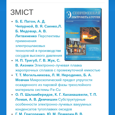
ЗМІСТ
Б. Е. Патон, А. Д.
Чепурной, В. Я. Саенко,Л.
Б. Медовар, А. В.
Литвиненко
Перспективы
применения
электрошлаковых
технологий в производстве
сосудов высокого давления
Н. П. Тригуб, Г. В. Жук, С.
В. Ахонин
Электронно-лучевая плавка
жаропрочных сплавов с промежуточной емкостью
Т. Т. Могильникова, Л. М. Нероденко, Б. А.
Мовчан
Микроскопический предел упругости
осажденного из паровой фазы трехслойного
материала системы Fe-Cu
О. П. Шаламберидзе, К. Г. Хаханашвили, Т. П.
Ломая, А. В. Демчишин
Субструктурные
особенности электронно-лучевых вакуумных
конденсатов тугоплавких оксидов
Г. М. Григоренко, Ю. М. Помарин,В. В.