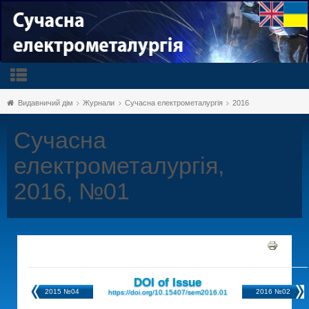
Видавничий дім
Журнали
Сучасна електрометалургія
2016
Сучасна
електрометалургія,
2016, №01
DOI of Issue
2015 №04
2016 №02
https://doi.org/10.15407/sem2016.01