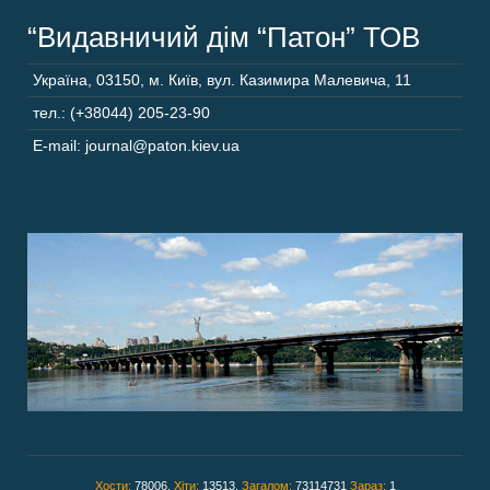
“Видавничий дім “Патон” ТОВ
Україна
,
03150
,
м. Київ,
вул. Казимира Малевича, 11
тел.: (+38044) 205-23-90
E-mail: journal@paton.kiev.ua
Хости:
78006,
Хіти:
13513,
Загалом:
73114731
Зараз:
1