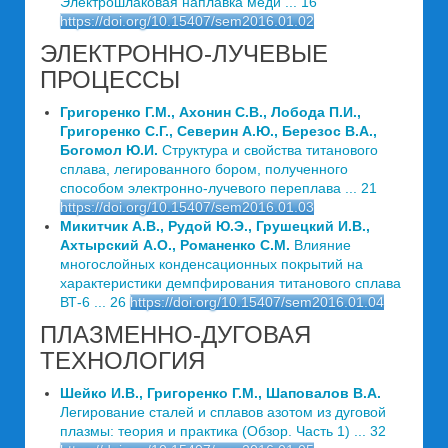
Электрошлаковая наплавка меди ... 16
https://doi.org/10.15407/sem2016.01.02
ЭЛЕКТРОННО-ЛУЧЕВЫЕ
ПРОЦЕССЫ
Григоренко Г.М., Ахонин С.В., Лобода П.И.,
Григоренко С.Г., Северин А.Ю., Березос В.А.,
Богомол Ю.И.
Структура и свойства титанового
сплава, легированного бором, полученного
способом электронно-лучевого переплава ... 21
https://doi.org/10.15407/sem2016.01.03
Микитчик А.В., Рудой Ю.Э., Грушецкий И.В.,
Ахтырский А.О., Романенко С.М.
Влияние
многослойных конденсационных покрытий на
характеристики демпфирования титанового сплава
ВТ-6 ... 26
https://doi.org/10.15407/sem2016.01.04
ПЛАЗМЕННО-ДУГОВАЯ
ТЕХНОЛОГИЯ
Шейко И.В., Григоренко Г.М., Шаповалов В.А.
Легирование сталей и сплавов азотом из дуговой
плазмы: теория и практика (Обзор. Часть 1) ... 32