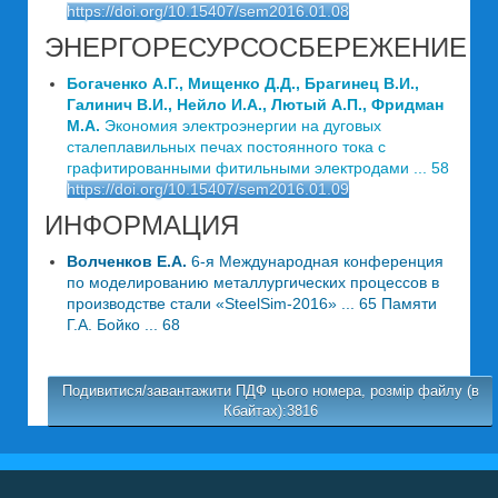
https://doi.org/10.15407/sem2016.01.08
ЭНЕРГОРЕСУРСОСБЕРЕЖЕНИЕ
Богаченко А.Г., Мищенко Д.Д., Брагинец В.И.,
Галинич В.И., Нейло И.А., Лютый А.П., Фридман
М.А.
Экономия электроэнергии на дуговых
сталеплавильных печах постоянного тока с
графитированными фитильными электродами ... 58
https://doi.org/10.15407/sem2016.01.09
ИНФОРМАЦИЯ
Волченков Е.А.
6-я Международная конференция
по моделированию металлургических процессов в
производстве стали «SteelSim-2016» ... 65 Памяти
Г.А. Бойко ... 68
Подивитися/завантажити ПДФ цього номера, розмір файлу (в
Кбайтах):3816