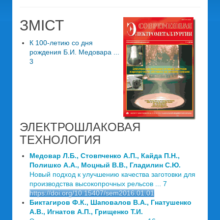
ЗМІСТ
К 100-летию со дня
рождения Б.И. Медовара ...
3
ЭЛЕКТРОШЛАКОВАЯ
ТЕХНОЛОГИЯ
Медовар Л.Б., Стовпченко А.П., Кайда П.Н.,
Полишко А.А., Моцный В.В., Гладилин С.Ю.
Новый подход к улучшению качества заготовки для
производства высокопрочных рельсов ... 7
https://doi.org/10.15407/sem2016.01.01
Биктагиров Ф.К., Шаповалов В.А., Гнатушенко
А.В., Игнатов А.П., Грищенко Т.И.