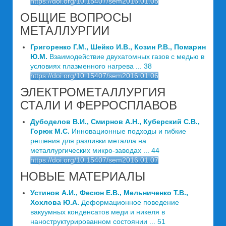
https://doi.org/10.15407/sem2016.01.05
ОБЩИЕ ВОПРОСЫ
МЕТАЛЛУРГИИ
Григоренко Г.М., Шейко И.В., Козин Р.В., Помарин
Ю.М.
Взаимодействие двухатомных газов с медью в
условиях плазменного нагрева ... 38
https://doi.org/10.15407/sem2016.01.06
ЭЛЕКТРОМЕТАЛЛУРГИЯ
СТАЛИ И ФЕРРОСПЛАВОВ
Дубоделов В.И., Смирнов А.Н., Куберский С.В.,
Горюк М.С.
Инновационные подходы и гибкие
решения для разливки металла на
металлургических микро-заводах ... 44
https://doi.org/10.15407/sem2016.01.07
НОВЫЕ МАТЕРИАЛЫ
Устинов А.И., Фесюн Е.В., Мельниченко Т.В.,
Хохлова Ю.А.
Деформационное поведение
вакуумных конденсатов меди и никеля в
наноструктурированном состоянии ... 51