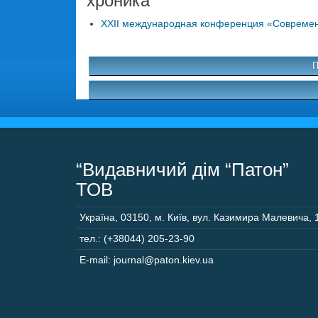
хроника
XXII международная конференция «Современн
П
“Видавничий дім “Патон”
ТОВ
Україна
,
03150
,
м. Київ,
вул. Казимира Малевича, 
тел.: (+38044) 205-23-90
E-mail: journal@paton.kiev.ua