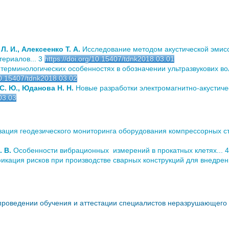
Л. И., Алексеенко Т. А.
Исследование методом акустической эмисс
ериалов... 3
https://doi.org/10.15407/tdnk2018.03.01
терминологических особенностях в обозначении ультразвукових в
/10.15407/tdnk2018.03.02
С. Ю., Юданова Н. Н.
Новые разработки электромагнитно-акустиче
03.03
ация геодезического мониторинга оборудования компрессорных ст
. В.
Особенности вибрационных измерений в прокатных клетях... 
кация рисков при производстве сварных конструкций для внедрен
роведении обучения и аттестации специалистов неразрушающего к