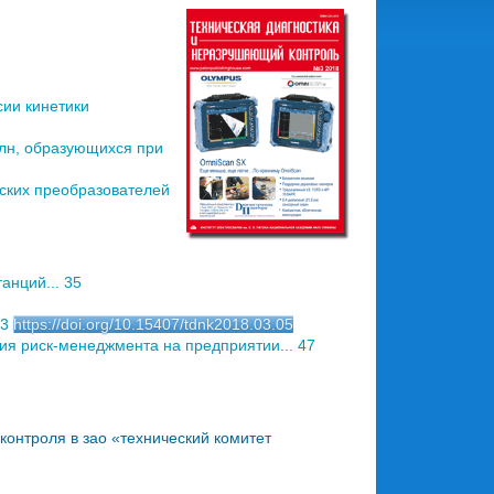
ии кинетики
олн, образующихся при
ских преобразователей
анций... 35
43
https://doi.org/10.15407/tdnk2018.03.05
ия риск-менеджмента на предприятии... 47
онтроля в зао «технический комитет