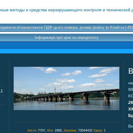
ые методы и средства неразрушающего контроля и технической ди
одивитися/завантажити ПДФ цього номера, розмір файлу (в Кбайтах):48
Інформація про ціни на передплату
В
на
М
11
К
26
X
Бр
Ви
Хости:
7707,
Хіти:
1865,
Загалом:
73044432
Зараз:
1