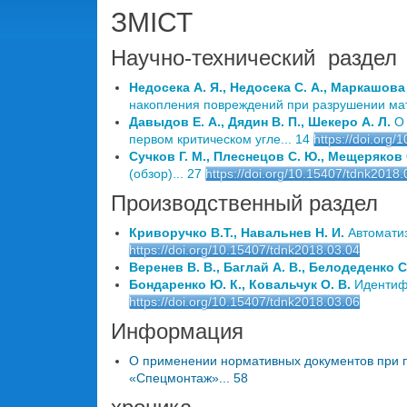
ЗМІСТ
Научно-технический раздел
Недосека А. Я., Недосека С. А., Маркашова 
накопления повреждений при разрушении мат
Давыдов Е. А., Дядин В. П., Шекеро А. Л.
О 
первом критическом угле... 14
https://doi.org
Сучков Г. М., Плеснецов С. Ю., Мещеряков 
(обзор)... 27
https://doi.org/10.15407/tdnk2018.
Производственный раздел
Криворучко В.Т., Навальнев Н. И.
Автоматиз
https://doi.org/10.15407/tdnk2018.03.04
Веренев В. В., Баглай А. В., Белодеденко С
Бондаренко Ю. К., Ковальчук О. В.
Идентифи
https://doi.org/10.15407/tdnk2018.03.06
Информация
О применении нормативных документов при п
«Спецмонтаж»... 58