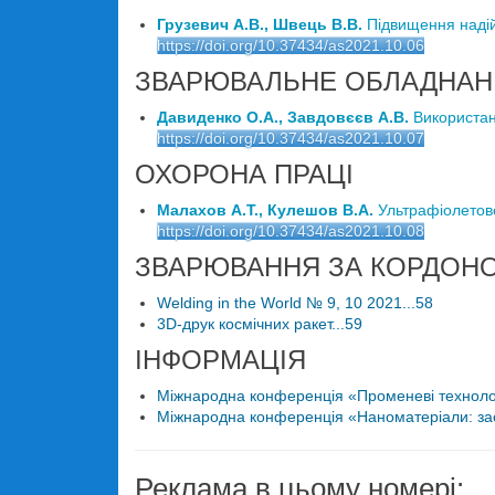
Грузевич А.В., Швець В.В.
Підвищення надій
https://doi.org/10.37434/as2021.10.06
ЗВАРЮВАЛЬНЕ ОБЛАДНАН
Давиденко О.А., Завдовєєв А.В.
Використан
https://doi.org/10.37434/as2021.10.07
ОХОРОНА ПРАЦІ
Малахов А.Т., Кулешов В.А.
Ультрафіолетове
https://doi.org/10.37434/as2021.10.08
ЗВАРЮВАННЯ ЗА КОРДОН
Welding in the World № 9, 10 2021...58
3D-друк космічних ракет...59
ІНФОРМАЦІЯ
Міжнародна конференція «Променеві технології
Міжнародна конференція «Наноматеріали: заст
Реклама в цьому номері: