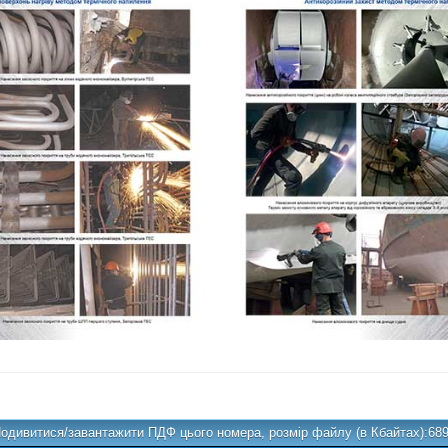
одивитися/завантажити ПДФ цього номера, розмір файлу (в Кбайтах):68