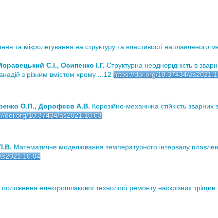
ня та мікролегування на структуру та властивості наплавленого мет
Моравецький С.І., Осипенко І.Г.
Структурна неоднорідність в зварн
надій з різним вмістом хрому ...12
https://doi.org/10.37434/as2021.
аренко О.П., Дорофєєв А.В.
Корозійно-механічна стійкість зварних 
://doi.org/10.37434/as2021.10.03
П.В.
Математичне моделювання температурного інтервалу плавленн
/as2021.10.04
положення електрошлакової технології ремонту наскрізних тріщин в