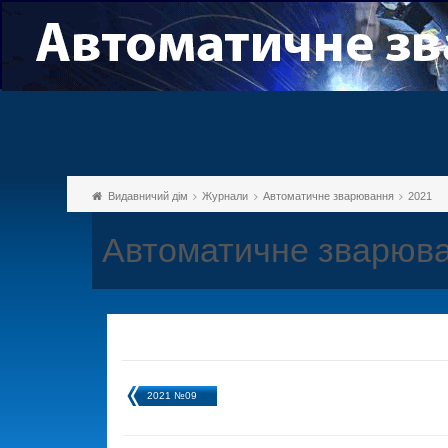
Видавничий дім
Журнали
Автоматичне зварювання
2021
Автоматичне зварюва
2021 №09