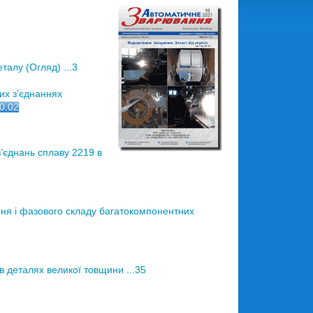
алу (Огляд) ...3
их з’єднаннях
10.02
з’єднань сплаву 2219 в
я і фазового складу багатокомпонентних
 деталях великої товщини ...35