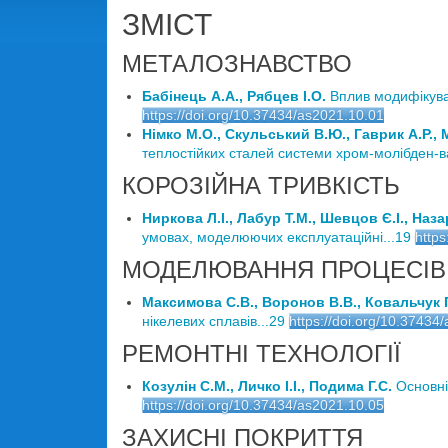
ЗМІСТ
МЕТАЛОЗНАВСТВО
Бабінець А.А., Рябцев І.О.
Вплив модифікуван
https://doi.org/10.37434/as2021.10.01
Німко М.О., Скульський В.Ю., Гаврик А.Р., 
теплостійких сталей системи хром-молібден-ва
КОРОЗІЙНА ТРИВКІСТЬ
Ниркова Л.І., Лабур Т.М., Шевцов Є.І., Наз
умовах, моделюючих експлуатаційні...19
https
МОДЕЛЮВАННЯ ПРОЦЕСІВ
Максимова С.В., Воронов В.В., Ковальчук 
нікелевих сплавів...29
https://doi.org/10.37434
РЕМОНТНІ ТЕХНОЛОГІЇ
Козулін С.М., Личко І.І., Подима Г.С.
Основні 
https://doi.org/10.37434/as2021.10.05
ЗАХИСНІ ПОКРИТТЯ