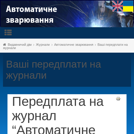
Видавничий дім
Журнали
Автоматичне зварювання
Ваші передплати на
журнали
Ваші передплати на
журнали
Передплата на
журнал
“Автоматичне