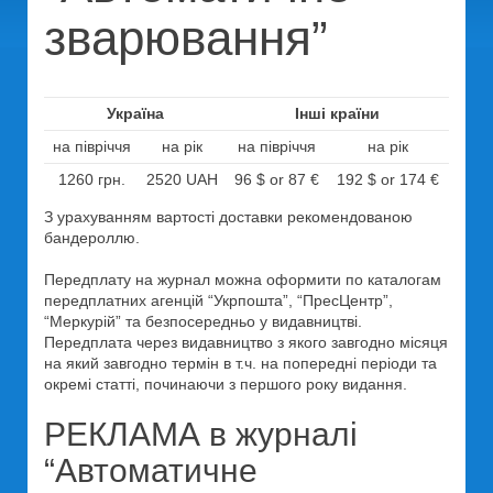
зварювання”
Україна
Інші країни
на півріччя
на рік
на півріччя
на рік
1260 грн.
2520 UAH
96 $ or 87 €
192 $ or 174 €
З урахуванням вартості доставки рекомендованою
бандероллю.
Передплату на журнал можна оформити по каталогам
передплатних агенцій “Укрпошта”, “ПресЦентр”,
“Меркурій” та безпосередньо у видавництві.
Передплата через видавництво з якого завгодно місяця
на який завгодно термін в т.ч. на попередні періоди та
окремі статті, починаючи з першого року видання.
РЕКЛАМА в журналі
“Автоматичне