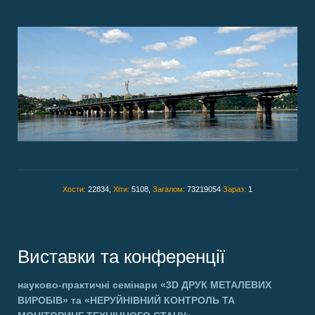
Хости:
22834,
Хіти:
5108,
Загалом:
73219054
Зараз:
1
Виставки та конференції
науково-практичні семінари
«3D ДРУК МЕТАЛЕВИХ
ВИРОБІВ»
та
«НЕРУЙНІВНИЙ КОНТРОЛЬ ТА