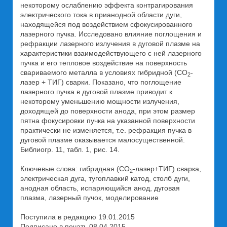
некоторому ослаблению эффекта контрагирования
электрического тока в прианодной области дуги,
находящейся под воздействием сфокусированного
лазерного пучка. Исследовано влияние поглощения и
рефракции лазерного излучения в дуговой плазме на
характеристики взаимодействующего с ней лазерного
пучка и его тепловое воздействие на поверхность
свариваемого металла в условиях гибридной (СО
-
2
лазер + ТИГ) сварки. Показано, что поглощение
лазерного пучка в дуговой плазме приводит к
некоторому уменьшению мощности излучения,
доходящей до поверхности анода, при этом размер
пятна фокусировки пучка на указанной поверхности
практически не изменяется, т.е. рефракция пучка в
дуговой плазме оказывается малосущественной.
Библиогр. 11, табл. 1, рис. 14.
Ключевые слова: гибридная (СО
-лазер+ТИГ) сварка,
2
электрическая дуга, тугоплавкий катод, столб дуги,
анодная область, испаряющийся анод, дуговая
плазма, лазерный пучок, моделирование
Поступила в редакцию 19.01.2015
Подписано в печать 08.04.2015