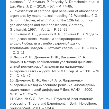
plasmas / I. V. Krivtsun, P. Porytsky, V. Demchenko et al. //
Eur. Phys. J. D. – 2010. – 57. – P. 77–85.
7. Investigation of cathode spot behaviour of atmospheric
argon arcs by mathematical modeling / J. Wendelstorf, G.
Simon, I. Decker, et al. // Proc. of the 12th Int. conf. on
gas discharges and their applications, Germany,
Greifswald, 1997. – Vol. 1. – P. 62–65.
8. Кривцун И. В., Демченко В. Ф., Крикент И. В. Модель
процессов тепло-, массо- и электропереноса в
анодной области и столбе сварочной дуги с
тугоплавким катодом // Автомат. сварка. – 2010. – № 6.
– С. 3–11.
9. Ляшко И. И., Демченко В. Ф., Вакуленко С. А.
Вариант метода расщепления уравнений динамики
вязкой несжимаемой жидкости на лагранжево-
эйлеровых сетках // Докл. АН УССР. Сер. А. – 1981. – №
7. – С. 43–47.
10. Демченко В. Ф., Лесной А. Б. Лагранжево-
эйлеровый метод численного решения многомерных
задач конвективной диффузии // Доп. НАНУ. – 2000. –
№ 11. – С. 71–75.
11. Gladush G.G., Smurov I. Physics of laser materials
processing: Theory and Experiment. – Berlin Heidelberg:
Springer-Verl., 2011. – 534 p.