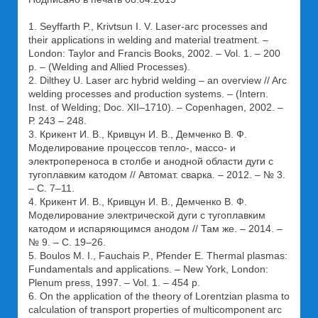
1. Seyffarth P., Krivtsun I. V. Laser-arc processes and
their applications in welding and material treatment. –
London: Taylor and Francis Books, 2002. – Vol. 1. – 200
p. – (Welding and Allied Processes).
2. Dilthey U. Laser arc hybrid welding – an оverview // Arc
welding processes and production systems. – (Intern.
Inst. of Welding; Doc. XII–1710). – Copenhagen, 2002. –
Р. 243 – 248.
3. Крикент И. В., Кривцун И. В., Демченко В. Ф.
Моделирование процессов тепло-, массо- и
электропереноса в столбе и анодной области дуги с
тугоплавким катодом // Автомат. сварка. – 2012. – № 3.
– С. 7–11.
4. Крикент И. В., Кривцун И. В., Демченко В. Ф.
Моделирование электрической дуги с тугоплавким
катодом и испаряющимся анодом // Там же. – 2014. –
№ 9. – С. 19–26.
5. Boulos M. I., Fauchais P., Pfender E. Thermal plasmas:
Fundamentals and applications. – New York, London:
Plenum рress, 1997. – Vol. 1. – 454 p.
6. On the application of the theory of Lorentzian plasma to
calculation of transport properties of multicomponent arc