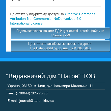
Ця стаття у відкритому доступі за
Creative Commons
Attribution-NonCommercial-NoDerivatives 4.0
International License
.
Подивитися/завантажити ПДФ цієї статті, розмір файлу (в
Кбайтах):799
Ця ж стаття англійською мовою в журналі
The Paton Welding Journal №04 2015 (01)
“Видавничий дім “Патон” ТОВ
Україна
,
03150
,
м. Київ,
вул. Казимира Малевича, 11
тел.: (+38044) 205-23-90
E-mail: journal@paton.kiev.ua