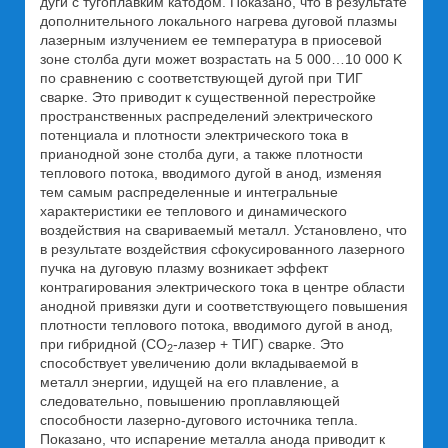
дуги с тугоплавким катодом. Показано, что в результате
дополнительного локального нагрева дуговой плазмы
лазерным излучением ее температура в приосевой
зоне столба дуги может возрастать на 5 000…10 000 K
по сравнению с соответствующей дугой при ТИГ
сварке. Это приводит к существенной перестройке
пространственных распределений электрического
потенциала и плотности электрического тока в
прианодной зоне столба дуги, а также плотности
теплового потока, вводимого дугой в анод, изменяя
тем самым распределенные и интегральные
характеристики ее теплового и динамического
воздействия на свариваемый металл. Установлено, что
в результате воздействия сфокусированного лазерного
пучка на дуговую плазму возникает эффект
контрагирования электрического тока в центре области
анодной привязки дуги и соответствующего повышения
плотности теплового потока, вводимого дугой в анод,
при гибридной (СО
-лазер + ТИГ) сварке. Это
2
способствует увеличению доли вкладываемой в
металл энергии, идущей на его плавление, а
следовательно, повышению проплавляющей
способности лазерно-дугового источника тепла.
Показано, что испарение металла анода приводит к