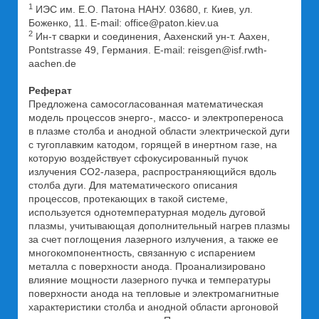
1
ИЭС им. Е.О. Патона НАНУ. 03680, г. Киев, ул.
Боженко, 11. E-mail: office@paton.kiev.ua
2
Ин-т сварки и соединения, Аахенский ун-т. Аахен,
Pontstrasse 49, Германия. E-mail: reisgen@isf.rwth-
aachen.de
Реферат
Предложена самосогласованная математическая
модель процессов энерго-, массо- и электропереноса
в плазме столба и анодной области электрической дуги
с тугоплавким катодом, горящей в инертном газе, на
которую воздействует сфокусированный пучок
излучения CO2-лазера, распространяющийся вдоль
столба дуги. Для математического описания
процессов, протекающих в такой системе,
используется однотемпературная модель дуговой
плазмы, учитывающая дополнительный нагрев плазмы
за счет поглощения лазерного излучения, а также ее
многокомпонентность, связанную с испарением
металла с поверхности анода. Проанализировано
влияние мощности лазерного пучка и температуры
поверхности анода на тепловые и электромагнитные
характеристики столба и анодной области аргоновой