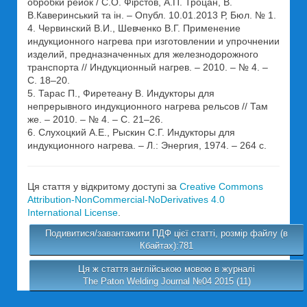
обробки рейок / С.О. Фірстов, А.П. Троцан, В.
В.Каверинський та ін. – Опубл. 10.01.2013 Р, Бюл. № 1.
4. Червинский В.И., Шевченко В.Г. Применение
индукционного нагрева при изготовлении и упрочнении
изделий, предназначенных для железнодорожного
транспорта // Индукционный нагрев. – 2010. – № 4. –
С. 18–20.
5. Тарас П., Фиретеану В. Индукторы для
непрерывного индукционного нагрева рельсов // Там
же. – 2010. – № 4. – С. 21–26.
6. Слухоцкий А.Е., Рыскин С.Г. Индукторы для
индукционного нагрева. – Л.: Энергия, 1974. – 264 с.
Ця стаття у відкритому доступі за
Creative Commons
Attribution-NonCommercial-NoDerivatives 4.0
International License
.
Подивитися/завантажити ПДФ цієї статті, розмір файлу (в
Кбайтах):781
Ця ж стаття англійською мовою в журналі
The Paton Welding Journal №04 2015 (11)