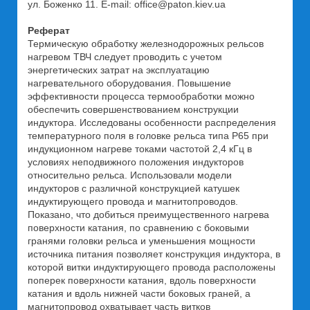
ул. Боженко 11. Е-mail: office@paton.kiev.ua
Реферат
Термическую обработку железнодорожных рельсов
нагревом ТВЧ следует проводить с учетом
энергетических затрат на эксплуатацию
нагревательного оборудования. Повышение
эффективности процесса термообработки можно
обеспечить совершенствованием конструкции
индуктора. Исследованы особенности распределения
температурного поля в головке рельса типа Р65 при
индукционном нагреве токами частотой 2,4 кГц в
условиях неподвижного положения индукторов
относительно рельса. Использовали модели
индукторов с различной конструкцией катушек
индуктирующего провода и магнитопроводов.
Показано, что добиться преимущественного нагрева
поверхности катания, по сравнению с боковыми
гранями головки рельса и уменьшения мощности
источника питания позволяет конструкция индуктора, в
которой витки индуктирующего провода расположены
поперек поверхности катания, вдоль поверхности
катания и вдоль нижней части боковых граней, а
магнитопровод охватывает часть витков