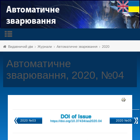
Видавничий дім
Журнали
Автоматичне зварювання
2020
Автоматичне
зварювання, 2020, №04
DOI of Issue
2020 №03
2020 №05
https://doi.org/10.37434/as2020.04