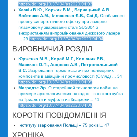
https://doi.org/10.37434/as2020.04.03
Хаскін В.Ю., Коржик В.М., Бернацький А.В.,
Войтенко А.М., Ілляшенко Є.В., Саі Д.
Особливості
прояву синергетичного ефекту при лазерно-
плазмовому зварюванні сталі SUS304 з
використанням випромінювання дискового лазера
... 29
https://doi.org/10.37434/as2020.04.04
ВИРОБНИЧИЙ РОЗДІЛ
Юрженко М.В., Кораб М.Г., Колісник Р.В.,
Масючок О.П., Андрєєв А.В., Петропольський
В.С.
Зварювання термопластичних полімерних
композитів в авіаційній промисловості (Огляд) ... 34
https://doi.org/10.37434/as2020.04.05
Маградзе Эр.
О старейшей технологии пайки на
примере археологических находок – золотого кубка
из Триалети и муфеля из Квацхели... 41
https://doi.org/10.37434/as2020.04.06
КОРОТКІ ПОВІДОМЛЕННЯ
Інституту зварювання Польщі – 75 років!... 47
ХРОНІКА