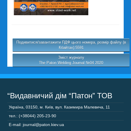
Подивитися/завантажити ПДФ цього номера, розмір файлу (в
Кбайтах):5591
Зміст журналу
The Paton Welding Journal №04 2020
“Видавничий дім “Патон” ТОВ
Україна
,
03150
,
м. Київ,
вул. Казимира Малевича, 11
тел.: (+38044) 205-23-90
E-mail: journal@paton.kiev.ua