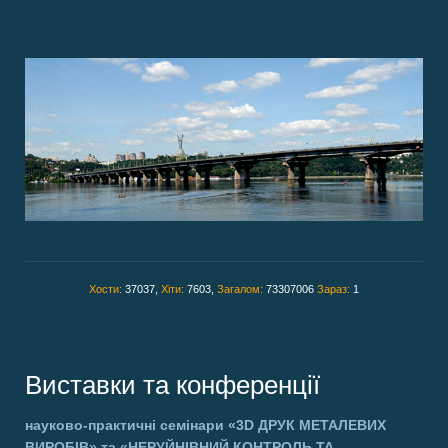
Хости:
37037,
Хіти:
7603,
Загалом:
73307006
Зараз:
1
Виставки та конференції
науково-практичні семінари
«3D ДРУК МЕТАЛЕВИХ
ВИРОБІВ»
та
«НЕРУЙНІВНИЙ КОНТРОЛЬ ТА