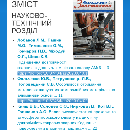
ЗМІСТ
НАУКОВО-
ТЕХНІЧНИЙ
РОЗДІЛ
Лобанов Л.М., Пащин
М.О., Тимошенко О.М.,
Гончаров П.В., Міходуй
О.Л., Шиян К.В.
Підвищення довговічності
зварних з’єднань алюмінієвого сплаву АМг6 ... 3
https://doi.org/10.37434/as2020.04.01
Фальченко Ю.В., Петрушинець Л.В.,
Половецький Є.В.
Особливості отримання
металевих шаруватих композиційних матеріалів на
алюмінієвій основі ... 11
https://doi.org/10.37434/as2020.04.02
Книш В.В., Соловей С.О., Ниркова Л.І., Кот В.Г.,
Гришанов А.О.
Вплив високочастотної проковки та
атмосфери морського клімату на циклічну
довговічність таврових зварних з’єднань з
поверхневими втомними тріщинами ... 22