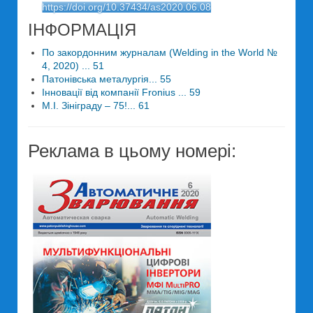
https://doi.org/10.37434/as2020.06.08
ІНФОРМАЦІЯ
По закордонним журналам (Welding in the World №
4, 2020) ... 51
Патонівська металургія... 55
Інновації від компанії Fronius ... 59
М.І. Зініграду – 75!... 61
Реклама в цьому номері: