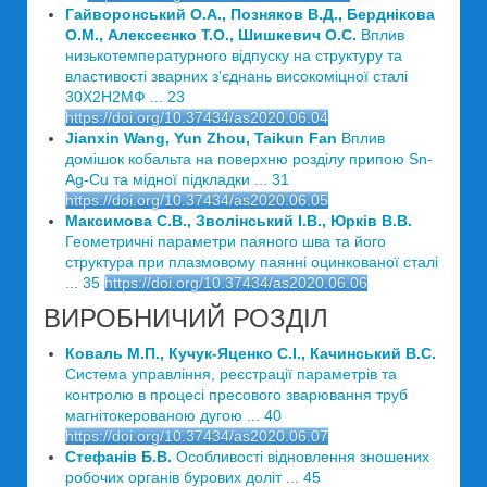
Гайворонський О.А., Позняков В.Д., Берднікова
О.М., Алексеєнко Т.О., Шишкевич О.С.
Вплив
низькотемпературного відпуску на структуру та
властивості зварних з’єднань високоміцної сталі
30Х2Н2МФ ... 23
https://doi.org/10.37434/as2020.06.04
Jianxin Wang, Yun Zhou, Taikun Fan
Вплив
домішок кобальта на поверхню розділу припою Sn-
Ag-Cu та мідної підкладки ... 31
https://doi.org/10.37434/as2020.06.05
Максимова С.В., Зволінський І.В., Юрків В.В.
Геометричні параметри паяного шва та його
структура при плазмовому паянні оцинкованої сталі
... 35
https://doi.org/10.37434/as2020.06.06
ВИРОБНИЧИЙ РОЗДІЛ
Коваль М.П., Кучук-Яценко С.І., Качинський В.С.
Система управління, реєстрації параметрів та
контролю в процесі пресового зварювання труб
магнітокерованою дугою ... 40
https://doi.org/10.37434/as2020.06.07
Стефанів Б.В.
Особливості відновлення зношених
робочих органів бурових доліт ... 45