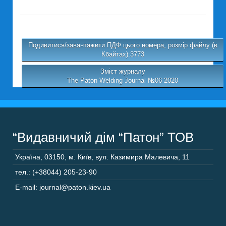
Подивитися/завантажити ПДФ цього номера, розмір файлу (в
Кбайтах):3773
Зміст журналу
The Paton Welding Journal №06 2020
“Видавничий дім “Патон” ТОВ
Україна
,
03150
,
м. Київ,
вул. Казимира Малевича, 11
тел.: (+38044) 205-23-90
E-mail: journal@paton.kiev.ua