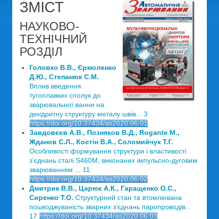
ЗМІСТ
НАУКОВО-
ТЕХНІЧНИЙ
РОЗДІЛ
Головко В.В., Єрмоленко
Д.Ю., Степанюк С.М.
Вплив введення
тугоплавких сполук до
зварювальної ванни на
дендритну структуру металу швів... 3
https://doi.org/10.37434/as2020.06.01
Завдовєєв А.В., Позняков В.Д., Rogante M.,
Жданов С.Л., Костін В.А., Соломийчук Т.Г.
Особливості формування структури і властивості
з’єднань сталі S460M, виконаних імпульсно-дуговим
зварюванням ... 11
https://doi.org/10.37434/as2020.06.02
Дмитрик В.В., Царюк А.К., Гаращенко О.С.,
Сиренко Т.О.
Структурний стан та втомлювана
пошкоджуваність зварних з’єднань паропроводів...
17
https://doi.org/10.37434/as2020.06.03