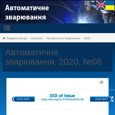
Видавничий дім
Журнали
Автоматичне зварювання
2020
Автоматичне
зварювання, 2020, №06
DOI of Issue
2020 №05
2020 №07
https://doi.org/10.37434/as2020.06