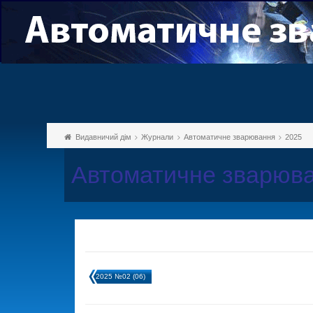
Видавничий дім
Журнали
Автоматичне зварювання
2025
Автоматичне зварюва
2025 №02 (06)