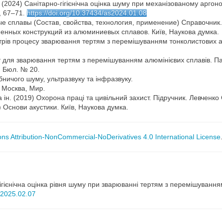
Г. (2024) Санітарно-гігієнічна оцінка шуму при механізованому арг
, 67–71.
https://doi.org/10.37434/as2024.01.08
вые сплавы (Состав, свойства, технология, применение) Справочник
менных конструкций из алюминиевых сплавов. Київ, Наукова думка.
трів процесу зварювання тертям з перемішуванням тонколистових а
ент для зварювання тертям з перемішуванням алюмінієвих сплавів. П
, Бюл. № 20.
бничого шуму, ультразвуку та інфразвуку.
 Москва, Мир.
а ін. (2019) Охорона праці та цивільний захист. Підручник. Левченко О
) Основи акустики. Київ, Наукова думка.
s Attribution-NonCommercial-NoDerivatives 4.0 International License
гігієнічна оцінка рівня шуму при зварюванні тертям з перемішуванн
as2025.02.07