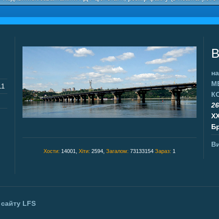
В
на
М
11
К
26
X
Бр
Ви
Хости:
14001,
Хіти:
2594,
Загалом:
73133154
Зараз:
1
 сайту
LFS