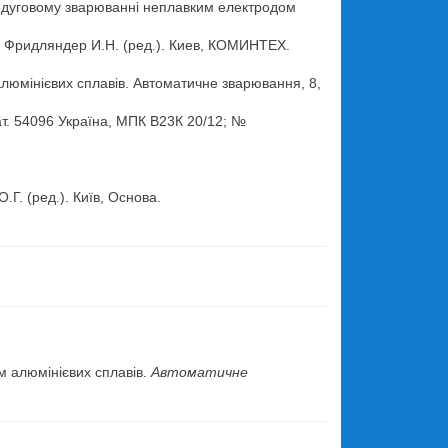
онодуговому зварюванні неплавким електродом
. Фридляндер И.Н. (ред.). Киев, КОМИНТЕХ.
люмінієвих сплавів. Автоматичне зварювання, 8,
ат. 54096 Україна, МПК В23К 20/12; №
.Г. (ред.). Київ, Основа.
.
ям алюмінієвих сплавів.
Автоматичне