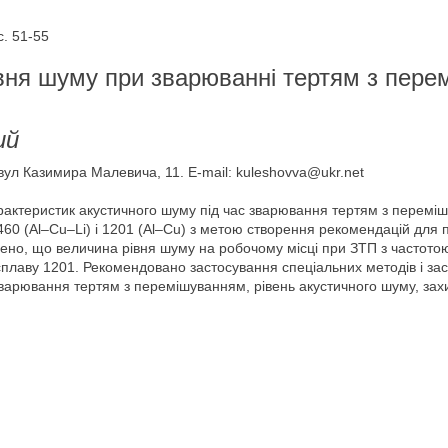
. 51-55
 рівня шуму при зварюванні тертям з пер
ий
 вул Казимира Малевича, 11. E-mail: kuleshovva@ukr.net
рактеристик акустичного шуму під час зварювання тертям з перемі
60 (Al–Cu–Li) і 1201 (Al–Cu) з метою створення рекомендацій для п
ено, що величина рівня шуму на робочому місці при ЗТП з частото
плаву 1201. Рекомендовано застосування спеціальних методів і засобі
зварювання тертям з перемішуванням, рівень акустичного шуму, зах