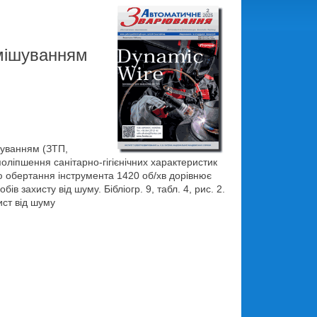
емішуванням
шуванням (ЗТП,
оліпшення санітарно-гігієнічних характеристик
ю обертання інструмента 1420 об/хв дорівнює
в захисту від шуму. Бібліогр. 9, табл. 4, рис. 2.
ист від шуму