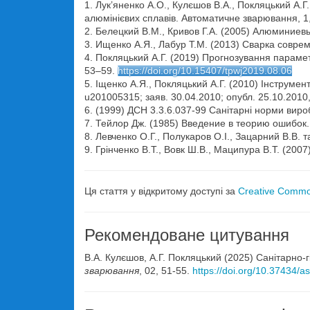
1. Лук’яненко А.О., Кулєшов В.А., Покляцький А.
алюмінієвих сплавів. Автоматичне зварювання, 1
2. Белецкий В.М., Кривов Г.А. (2005) Алюминие
3. Ищенко А.Я., Лабур Т.М. (2013) Сварка совре
4. Покляцький А.Г. (2019) Прогнозування параме
53–59.
https://doi.org/10.15407/tpwj2019.08.06
5. Іщенко А.Я., Покляцький А.Г. (2010) Інструм
u201005315; заяв. 30.04.2010; опубл. 25.10.2010
6. (1999) ДСН 3.3.6.037-99 Санітарні норми виро
7. Тейлор Дж. (1985) Введение в теорию ошибок.
8. Левченко О.Г., Полукаров О.І., Зацарний В.В. т
9. Грінченко В.Т., Вовк Ш.В., Маципура В.Т. (2007
Ця стаття у відкритому доступі за
Creative Common
Рекомендоване цитування
В.А. Кулєшов, А.Г. Покляцький (2025) Санітарно-
зварювання
, 02, 51-55.
https://doi.org/10.37434/