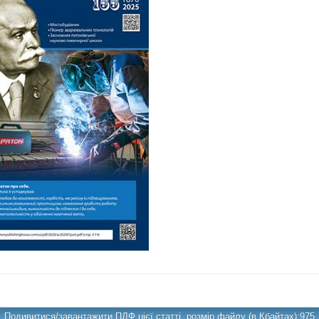
Подивитися/завантажити ПДФ цієї статті, розмір файлу (в Кбайтах):975