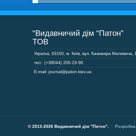
“Видавничий дім “Патон”
ТОВ
Україна
,
03150
,
м. Київ,
вул. Казимира Малевича, 
тел.: (+38044) 205-23-90
E-mail: journal@paton.kiev.ua
©
2013-2026 Видавничий дім "Патон".
Розробка