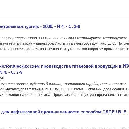
рометаллургия. - 2008. - N 4. - С. 3-6
 сварка; сварка швов; специальная электрометаллургия; металлургия;
геньевича Патона - директора Института электросварки им. Е. О. Патон
 технологии, разработанные в институте, нашли широкое применение не 
ологических схем производства титановой продукции в ИЭС им.
4. - С. 7-9
ов
-лучевая плавка; губчатый титан; титановые трубы; полые слитки
ой металлургии титана в ИЭС им. Е. О. Патона. Показаны достижения в 
ых сплавов на основе титана. Представлена структура производства тит
для нефтегазовой промышленности способом ЭЛПЕ / Б. Е. Па