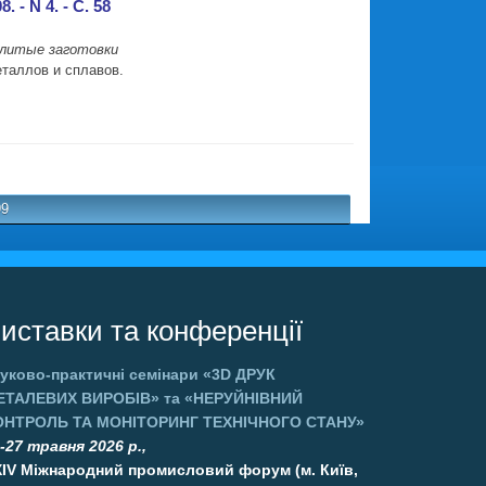
- N 4. - С. 58
 литые заготовки
еталлов и сплавов.
.
99
иставки та конференції
уково-практичні семінари
«3D ДРУК
ЕТАЛЕВИХ ВИРОБІВ»
та
«НЕРУЙНІВНИЙ
ОНТРОЛЬ ТА МОНІТОРИНГ ТЕХНІЧНОГО СТАНУ»
-27 травня 2026 р.,
XIV Міжнародний промисловий форум (м. Київ,