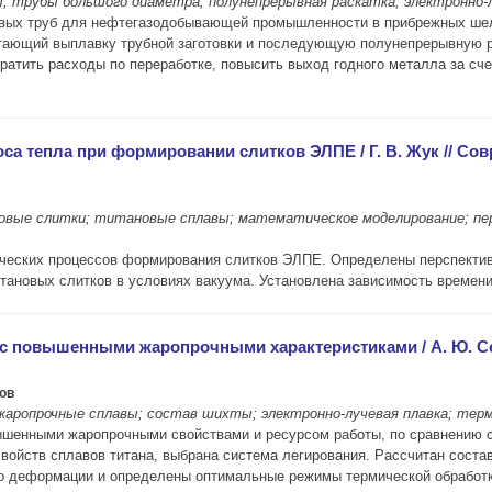
трубы большого диаметра; полунепрерывная раскатка; электронно-лу
новых труб для нефтегазодобывающей промышленности в прибрежных ше
тающий выплавку трубной заготовки и последующую полунепрерывную ра
кратить расходы по переработке, повысить выход годного металла за сч
а тепла при формировании слитков ЭЛПЕ / Г. В. Жук // Совр
вые слитки; титановые сплавы; математическое моделирование; пере
ческих процессов формирования слитков ЭЛПЕ. Определены перспекти
тановых слитков в условиях вакуума. Установлена зависимость времени
 с повышенными жаропрочными характеристиками / А. Ю. Сев
ов
жаропрочные сплавы; состав шихты; электронно-лучевая плавка; тер
овышенными жаропрочными свойствами и ресурсом работы, по сравнени
ойств сплавов титана, выбрана система легирования. Рассчитан состав
го деформации и определены оптимальные режимы термической обработк