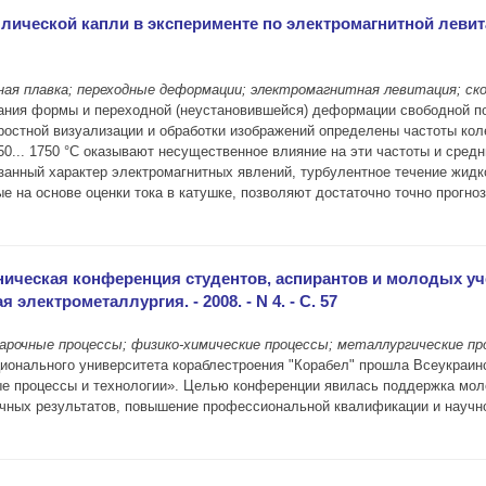
ческой капли в эксперименте по электромагнитной левитаци
ая плавка; переходные деформации; электромагнитная левитация; ск
ния формы и переходной (неустановившейся) деформации свободной пов
ростной визуализации и обработки изображений определены частоты кол
50... 1750 °С оказывают несущественное влияние на эти частоты и ср
анный характер электромагнитных явлений, турбулентное течение жидк
е на основе оценки тока в катушке, позволяют достаточно точно прогно
ехническая конференция студентов, аспирантов и молодых 
 электрометаллургия. - 2008. - N 4. - С. 57
арочные процессы; физико-химические процессы; металлургические пр
ационального университета кораблестроения "Корабел" прошла Всеукраин
ые процессы и технологии». Целью конференции явилась поддержка мол
чных результатов, повышение профессиональной квалификации и научно