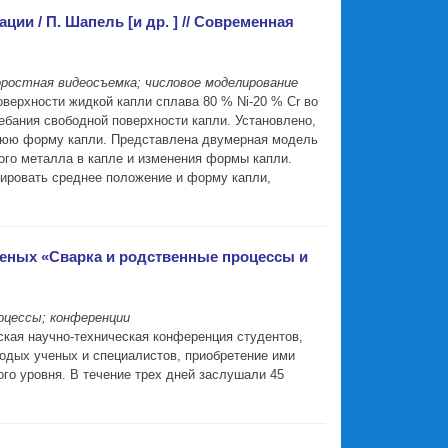
и / П. Шапель [и др. ] // Современная
оростная видеосъемка; числовое моделирование
ерхности жидкой капли сплава 80 % Ni-20 % Сr во
ебания свободной поверхности капли. Установлено,
еднюю форму капли. Представлена двумерная модель
ого металла в капле и изменения формы капли.
зировать среднее положение и форму капли,
ученых «Сварка и родственные процессы и
оцессы; конференции
ская научно-техническая конференция студентов,
одых ученых и специалистов, приобретение ими
го уровня. В течение трех дней заслушали 45