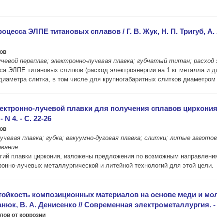
оцесса ЭЛПЕ титановых сплавов / Г. В. Жук, Н. П. Тригуб, А.
ов
евой переплав; электронно-лучевая плавка; губчатый титан; расход
а ЭЛПЕ титановых слитков (расход электроэнергии на 1 кг металла и д
диаметра слитка, в том числе для крупногабаритных слитков диаметром 
ектронно-лучевой плавки для получения сплавов циркония в 
N 4. - С. 22-26
ов
учевая плавка; губка; вакуумно-дуговая плавка; слитки; литые загото
ование
огий плавки циркония, изложены предложения по возможным направления
онно-лучевых металлургической и литейной технологий для этой цели.
 стойкость композиционных материалов на основе меди и м
нюк, В. А. Денисенко // Современная электрометаллургия. - 200
лов от коррозии