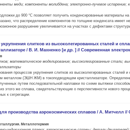
ненты меди; компоненты молибдена; электронно-лучевое испарение; 
одложки до 900 °С позволяет получить конденсированные материалы на
азано, что распределение компонентов по толщине конденсата имеет не
озионное разрушение увеличивается на участках с дефектами структур
 укрупнения слитков из высоколегированных сталей и спл
заторе / В. И. Махненко [и др. ] // Современная электромета
ов
тков; математическое моделирование; высоколегированные стали; вы
таллизаторы
вания процессов укрупнения слитков из высоколегированных сталей и с
им металлом (ЭШН ЖМ) в токоподводящем кристаллизаторе. Определен
полученных путем последовательной наплавки по схеме вытяжки способ
из этого же сплава, свидетельствующие о перспективности нового про
ых к сегрегации.
я производства аэрокосмических сплавов / А. Митчелл // С
металлургия. Металлотермия
но-индукционная плавка; аэрокосмические сплавы; детали двигателей;