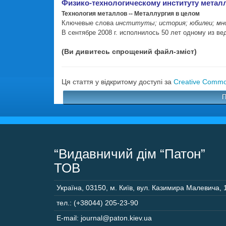
Физико-технологическому институту металлов 
Технология металлов -- Металлургия в целом
Ключевые слова
институты; история; юбилеи; мно
В сентябре 2008 г. исполнилось 50 лет одному из в
(Ви дивитесь спрощений файл-зміст)
Ця стаття у відкритому доступі за
Creative Common
П
“Видавничий дім “Патон”
ТОВ
Україна
,
03150
,
м. Київ,
вул. Казимира Малевича, 
тел.: (+38044) 205-23-90
E-mail: journal@paton.kiev.ua