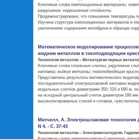
Ключевые слова
композиционные материалы; компо
разрушение; коррозионная стойкость
Продемонстрировано, что повышение температуры п
Изучена структура композиционных материалов и пок
увеличением содержания молибдена в образцах корр
Математическое моделирование процессов
жидким металлом в токоподводящем кристалли
Технология металлов -- Металлургия черных металл
Ключевые слова
стальные слитки; укрупнение сли
наплавка; жидкие металлы; токоподводящие крис
Представлены результаты математического моделиро
последовательной электрошлаковой наплавки жидк
модельных слитков диаметрами 350; 520 и 690 м, 
на исходный центральный слиток диаметром 180 мм 
высоколегированных сталей и сплавов, чувствительн
Митчелл, А. Электрошлаковая технология дл
N 4. - С. 37-43
Технология металлов -- Электрометаллургия. Гидро
Ключевые слова
электрошлаковый переплав; вакуум