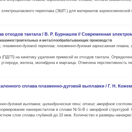
 электрошлакового переплава (ЭШП ) для материалов аэрокосмической 
отходов тантала / В. Р. Бурнашев // Современная электромета
ы машиностроительных и металлообрабатывающих производств
плазменно-дуговой переплав; плазменно-дуговая гарнисажная плавка; 
 (ПДГП) на кинетику удаления примесей из отходов тантала. Определен
 углерода, железа, молибдена и марганца. Отмечена перспективность п
ленного сплава плазменно-дуговой выплавки / Г. Н. Кожемяк
но-дуговая выплавка; цилиндрические печи; отжиг; аморфное состоя
 формирование нанокристаллов в сплаве Ni-Si-В с аморфной структурой
остном слое сплава глубиной до 10 мкм. Количество и размеры нанокри