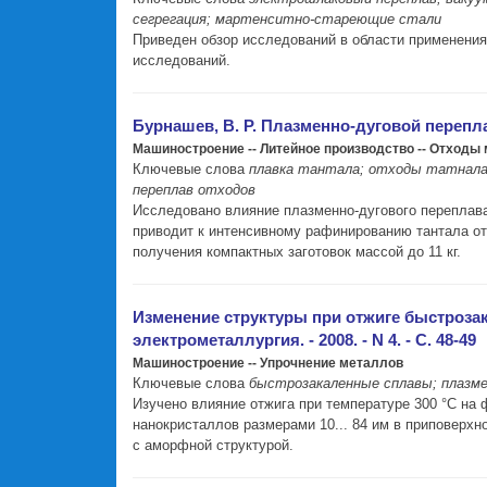
сегрегация; мартенситно-стареющие стали
Приведен обзор исследований в области применения
исследований.
Бурнашев, В. Р. Плазменно-дуговой переплав 
Машиностроение -- Литейное производство -- Отход
Ключевые слова
плавка тантала; отходы татнала; 
переплав отходов
Исследовано влияние плазменно-дугового переплава
приводит к интенсивному рафинированию тантала от
получения компактных заготовок массой до 11 кг.
Изменение структуры при отжиге быстрозака
электрометаллургия. - 2008. - N 4. - С. 48-49
Машиностроение -- Упрочнение металлов
Ключевые слова
быстрозакаленные сплавы; плазмен
Изучено влияние отжига при температуре 300 °С на
нанокристаллов размерами 10... 84 им в приповерхн
с аморфной структурой.