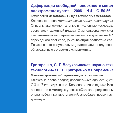
Деформации свободной поверхности металли
электрометаллургия. - 2008. - N 4. - С. 50-56
Технология металлов -- Общая технология металлов
Ключевые слова
металлические капли; левитационн
Описаны экспериментальные и численные исследова
время левитационной плавки. С использованием ско
что изменения температуры металла в диапазоне 16
переходного процесса, учитывающая полностью связ
Показано, что результаты моделирования, полученны
обнаруженные во время эксперимента.
Григоренко, С. Г. Всеукраинская научно-т
технологии» / С. Г. Григоренко // Современная
Машиностроение -- Соединения деталей машин
Ключевые слова
сварка; родственные процессы; св
С 3 по 7 сентября в пос. Коблево на базе отдыха Н
аспирантов и молодых ученых «Сварка и родственн
опыта публичных выступлений, апробация новых нау
докладов.