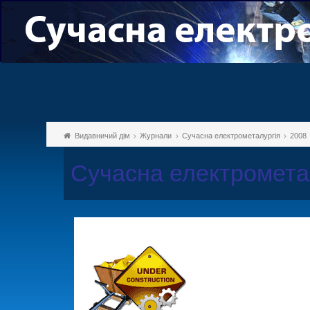
Видавничий дім
Журнали
Сучасна електрометалургія
2008
Сучасна електромета