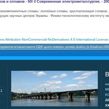
и сплавов - 50! // Современная электрометаллургия. - 2008. 
гокомпонентные сплавы; литейные сплавы; кристаллизация сплавов;
едущих научных центров Украины - Физико-технологическому институту м
s Attribution-NonCommercial-NoDerivatives 4.0 International License
одивитися/завантажити ПДФ цього номера, розмір файлу (в Кбайтах):88
В
на
М
11
К
26
X