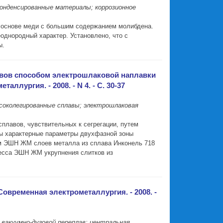
конденсированные материалы; коррозионное
 основе меди с большим содержанием молибдена.
однородный характер. Установлено, что с
ы.
авов способом электрошлаковой наплавки
ллургия. - 2008. - N 4. - С. 30-37
соколегированные сплавы; электрошлаковая
плавов, чувствительных к сегрегации, путем
ы характерные параметры двухфазной зоны
ом ЭШН ЖМ слоев металла из сплава Инконель 718
цесса ЭШН ЖМ укрупнения слитков из
овременная электрометаллургия. - 2008. -
 вакуумно-дуговой переплав; центральная