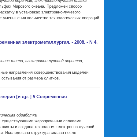
чевой переплав; электронно-лучевая плавка
льфах Мирового океана. Предложен способ
скатку в установках электронно-лучевого
ет уменьшения количества технологических операций
еменная электрометаллургия. - 2008. - N 4.
нос тепла; электронно-лучевой переплав;
вные направления совершенствования моделей.
 остывания от размера слитков.
ерин [и др. ] // Современная
мическая обработка
ю с существующими жаропрочными сплавами.
 шихты и создана технология электронно-лучевой
и. Исследована структура сплава после