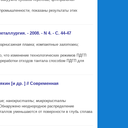
промышленности, показаны результаты этих
ллургия. - 2008. - N 4. - С. 44-47
гарнисажная плавка; компактные заготовки;
о, что изменение технологических режимов ПДГП
ереработки отходов тантала способом ПДГП для
ин [и др. ] // Современная
ние; нанокристаллы; микрокристаллы
. Обнаружено неоднородное распределение
сталлов уменьшаются от поверхности в глубь сплава