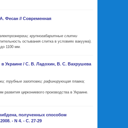
 А. Фесан // Современная
 электроэнергии; крупногабаритные слитки
лительность остывания слитка в условиях вакуума).
до 1100 мм.
Украине / С. В. Ладохин, В. С. Вахрушева
вки; трубные заготовки; рафинирующая плавка;
м развития циркониевого производства в Украине.
олибдена, полученных способом
8. - N 4. - С. 27-29