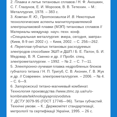
2.
Плавка
и литье титановых сплавов / Н. Ф. Аношкин,
С. Г. Глазунов, Е. И. Морозов, В. В. Тетюхин. – М.:
Металлургия, 1978. – 383 с.
3.
Компан Я. Ю., Протоковилов И. В.
Некоторые
технологические аспекты магнитоуправляемой
электрошлаковой плавки (МЭП) титановых сплавов //
Материалы междунар. науч.-техн. конф.
«Специальная металлургия: вчера, сегодня, завтра»
(Киев, 8-9 окт. 2002 г.). – Киев, 2002. – С. 256—262.
4.
Переплав
губчатых титановых расходуемых
электродов способами ЭШП и ДШП / Б. Е. Патон, Б. И.
Медовар, В. Я. Саенко и др. // Пробл. спец.
электрометаллургии. – 1992. – № 2. – С. 7—11.
5.
Электронно-лучевая
плавка недробленых блоков
губчатого титана / Н. П. Тригуб, С. В. Ахонин, Г. В. Жук
и др. // Современ. электрометаллургия. – 2006. – № 4.
– С. 6—9.
6.
Запорожский
титано-магниевый комбинат.
Технология производства //www.ztmc.zp.ua/ru/o-
kombinate/tekhnologiyaproizvodstva
7.
ДСТУ
3079-95 (ГОСТ 17746—96). Титан губчастий.
Технічні умови. – К.: Держкомітет стандартизації,
метрології та сертифікації України, 1995. – 26 с.