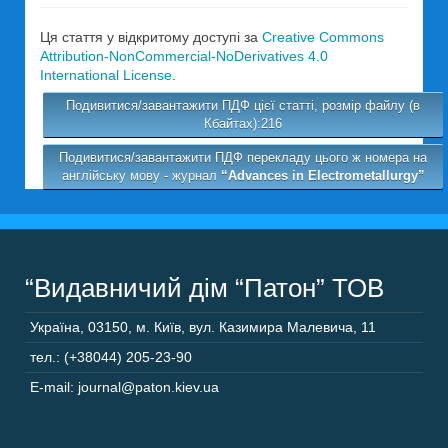
Ця стаття у відкритому доступі за
Creative Commons
Attribution-NonCommercial-NoDerivatives 4.0
International License
.
Подивитися/завантажити ПДФ цієї статті, розмір файлу (в
Кбайтах):216
Подивитися/завантажити ПДФ перекладу цього ж номера на
англійську мову - журнал
“Advances in Electrometallurgy”
“Видавничий дім “Патон” ТОВ
Україна
,
03150
,
м. Київ,
вул. Казимира Малевича, 11
тел.: (+38044) 205-23-90
E-mail: journal@paton.kiev.ua