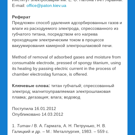
E-mail:
office@paton.kiev.ua
Реферат
Предложен способ удаления адсорбированных газов и
влаги из расходуемого электрода, спрессованного из
губчатого титана, посредством его нагрева
проходящим электрическим током в процессе
вакуумирования камерной электрошлаковой печи.
Method of removal of adsorbed gases and moisture from
consumable electrode, pressed of spongy titanium, using
its heating by passing electric current in the process of
chamber electroslag furnace, is offered.
Ключевые слова:
титан губчатый; спрессованный
электрод; магнитоуправляемая электрошлаковая
плавка; дегазация; влага; водовод
Поступила 16.01.2012
Опубликовано 14.03.2012
1.
Титан
/ В. А. Гармата, А. Н. Петрунько, Н. В.
Галицкий и др. – М.: Металлургия, 1983. – 559 с.