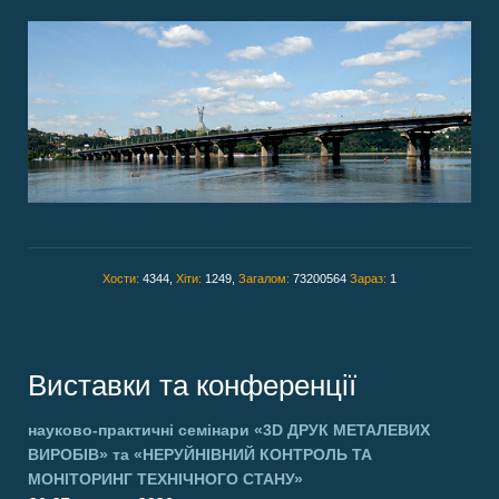
Хости:
4344,
Хіти:
1249,
Загалом:
73200564
Зараз:
1
Виставки та конференції
науково-практичні семінари
«3D ДРУК МЕТАЛЕВИХ
ВИРОБІВ»
та
«НЕРУЙНІВНИЙ КОНТРОЛЬ ТА
МОНІТОРИНГ ТЕХНІЧНОГО СТАНУ»