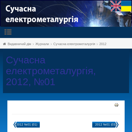
Видавничий дім
Журнали
Сучасна електрометалургія
2012
Сучасна
електрометалургія,
2012, №01
2012 №01 (01)
2012 №01 (03)