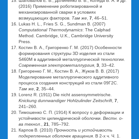
Шаповалов Е. В., Долиненко В. В., Коляда В. А. и др.
(2016) Применение роботизированной и
механизированной сварки в условиях
возмущающих факторов.
Там же
,
7
, 46–51.
Lukas H. L., Fries S. G., Sundman B. (2007)
Computational Thermodynamics
: The Calphad
Method. Cambridge, U.K., Cambridge University
Press.
Костин В. А., Григоренко Г. М. (2017) Особенности
формирования структуры 3D изделия из стали
S460M в аддитивной металлургической технологии.
Современная электрометаллургия
,
3
, 33–42.
Григоренко Г. М., Костин В. А., Жуков В. В. (2017)
Моделирование металлургического аддитивного
процесса создания конструкций из стали 09Г2С.
Там же
,
2
, 35–44.
Lorenz R. (1911) Die nicht assensymmetrische.
Knickung dunnwandiger Hohlzulinder Zeitschrift
,
7
,
241–260.
Тимошенко С. П. (1914) К вопросу о деформации и
устойчивости цилиндрической оболочки.
Вестн. о-
ва технол
.,
21
, 785–792.
Карпов В. (2010)
Прочность и устойчивость
подкрепленных оболочек вращения
. В 2-х ч. Ч. 1.