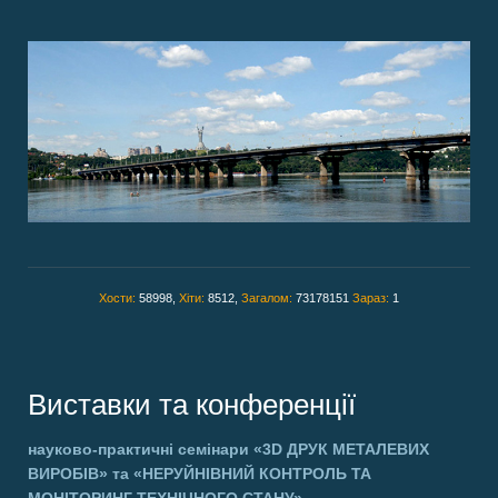
Хости:
58998,
Хіти:
8512,
Загалом:
73178151
Зараз:
1
Виставки та конференції
науково-практичні семінари
«3D ДРУК МЕТАЛЕВИХ
ВИРОБІВ»
та
«НЕРУЙНІВНИЙ КОНТРОЛЬ ТА