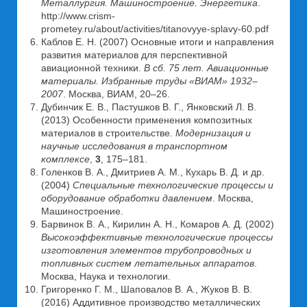
Металлургия. Машиностроение. Энергетика
.
http://www.crism-
prometey.ru/about/activities/titanovyye-splavy-60.pdf
Каблов Е. Н. (2007) Основные итоги и направления
развития материалов для перспективной
авиационной техники.
В сб. 75 лет. Авиационные
материалы. Избранные труды «ВИАМ» 1932–
2007
. Москва, ВИАМ, 20–26.
Дубинчик Е. В., Пастушков В. Г., Янковский Л. В.
(2013) Особенности применения композитных
материалов в строительстве.
Модернизация и
научные исследования в транспортном
комплексе
,
3
, 175–181.
Голенков В. А., Дмитриев А. М., Кухарь В. Д. и др.
(2004)
Специальные технологические процессы и
оборудование обработки давлением
. Москва,
Машиностроение.
Барвинок В. А., Кирилин А. Н., Комаров А. Д. (2002)
Высокоэффективные технологические процессы
изготовления элементов трубопроводных и
топливных систем летательных аппаратов
.
Москва, Наука и технологии.
Григоренко Г. М., Шаповалов В. А., Жуков В. В.
(2016) Аддитивное производство металлических