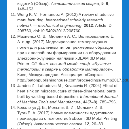
изделий (Обзор).
Автоматическая сварка
,
5–6
,
148–153.
Wong K. V., Hernandez A. (2012) A review of additive
manufacturing.
International scholarly research
network — mechanical engineering
,
2012
, Article ID
208760, doi:10.5402/2012/208760.
Махненко О. В., Миленин А. С., Великоиваненко Е.
А. и др. (2017) Моделирование температурных
полей для различных типов трехмерных образцов
при их послойном формировании на оборудовании
электронно-лучевой наплавки xBEAM 3D Metal
Printer.
Сб. докл. восьмой межд. конф. «Лучевые
технологии в сварке и обработке материалов»
.
Киев, Международная Ассоциация «Сварка».
http://patonpublishinghouse.com/proceedings/ltwmp2017.pdf
Jandric Z., Labudovic M., Kovacevic R. (2004) Effect of
heat sink on microstructure of three-dimensional parts
built by welding-based deposition.
International Journal
of Machine Tools and Manufacture
, 44(
7–8
), 785–796.
Ковальчук Д. В., Мельник В. И., Мельник И. В.,
ТугайБ. А. (2017) Новые возможности аддитивного
производства с технологией xBeam 3D Metal Printing
(Обзор).
Автоматическая сварка
,
12
, 26–33.