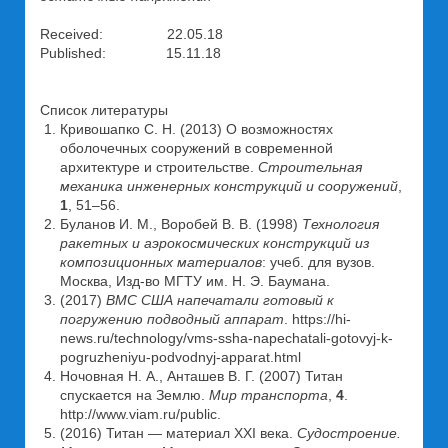
Received: 22.05.18
Published: 15.11.18
Список литературы
Кривошапко С. Н. (2013) О возможностях
оболочечных сооружений в современной
архитектуре и строительстве.
Строительная
механика инженерных конструкций и сооружений
,
1
, 51–56.
Буланов И. М., Воробей В. В. (1998)
Технология
ракетных и аэрокосмических конструкций из
композиционных материалов
: учеб. для вузов.
Москва, Изд-во МГТУ им. Н. Э. Баумана.
(2017)
ВМС США напечатали готовый к
погружению подводный аппарат
. https://hi-
news.ru/technology/vms-ssha-napechatali-gotovyj-k-
pogruzheniyu-podvodnyj-apparat.html
Ночовная Н. А., Анташев В. Г. (2007) Титан
спускается на Землю.
Мир транспорта
,
4
.
http://www.viam.ru/public.
(2016) Титан — материал XXI века.
Судостроение.