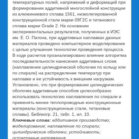
температурных полей, напряжений и деформаций при
формировании аддитивной многослойной конструкции
из алюминиевого сплава 1561, низколегированной
конструкционной стали марки 09Г2С и титанового
сплава марки Grade 2. На основании
экспериментальных результатов, полученных в ИЭС
им. Е. О. Патона, при аддитивных наплавках данных
материалов проведено компьютерное моделирование
с целью улучшения технологии проведения процесса.
В ходе расчетов проанализировано влияние алгоритма
последовательности нанесения аддитивных слоев
(наплавление цилиндрической оболочки по кольцу или
по спирали) на распределение температур при
наплавке и ее устойчивость к внешним нагрузкам.
Установлено, что при формировании цилиндрических
оболочек аддитивным способом целесообразно
использовать технологию наплавления по спирали и
применять менее теплопроводные конструкционные
материалы (конструкционные стали, титановые
сплавы). Библиогр. 21, табл. 1, ил. 10.
Ключевые слова:
аддитивное производство;
моделирование; наплавление по спирали;
цилиндрические оболочки; устойчивость;
остаточные напряжения