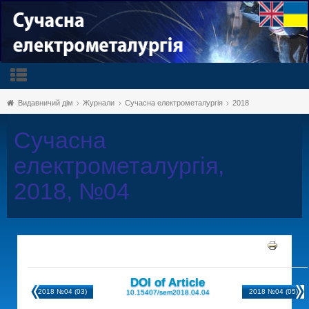
Видавничий дім
Журнали
Сучасна електрометалургія
2018
Сучасна
електрометалургія,
2018, №04
DOI of Article
2018 №04 (03)
2018 №04 (05)
10.15407/sem2018.04.04