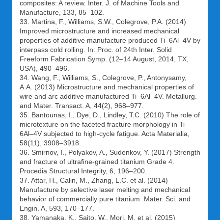
composites: A review. Inter. J. of Machine Tools and
Manufacture, 133, 85–102.
33. Martina, F., Williams, S.W., Colegrove, P.A. (2014)
Improved microstructure and increased mechanical
properties of additive manufacture produced Ti–6Al–4V by
interpass cold rolling. In: Proc. of 24th Inter. Solid
Freeform Fabrication Symp. (12–14 August, 2014, TX,
USA), 490–496.
34. Wang, F., Williams, S., Colegrove, P., Antonysamy,
A.A. (2013) Microstructure and mechanical properties of
wire and arc additive manufactured Ti–6Al–4V. Metallurg.
and Mater. Transact. A, 44(2), 968–977.
35. Bantounas, I., Dye, D., Lindley, T.C. (2010) The role of
microtexture on the faceted fracture morphology in Ti–
6Al–4V subjected to high-cycle fatigue. Acta Materialia,
58(11), 3908–3918.
36. Smirnov, I., Polyakov, A., Sudenkov, Y. (2017) Strength
and fracture of ultrafine-grained titanium Grade 4.
Procedia Structural Integrity, 6, 196–200.
37. Attar, H., Calin, M., Zhang, L.C. et al. (2014)
Manufacture by selective laser melting and mechanical
behavior of commercially pure titanium. Mater. Sci. and
Engin. A, 593, 170–177.
38. Yamanaka, K., Saito, W., Mori, M. et al. (2015)