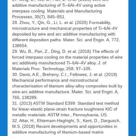
additive manufacturing of Ti–6Al–4V using active
interpass cooling. Materials and Manufacturing
Processes, 35(7), 845–851.
28. Zhou, Y., Qin, G., Li, L. et al. (2020) Formability,
microstructure and mechanical properties of Ti–6Al–4V
deposited by wire and arc additive manufacturing with
different deposition paths. Mater. Sci. and Engin. A, 772,
138654.
29. Wu, B., Pan, Z., Ding, D. et al. (2018) The effects of
forced interpass cooling on the material properties of wire
arc additively manufactured Ti–6Al–4V alloy. J. of
Materials Proc. Technology, 258, 97–105.
30. Davis, A.E., Breheny, C.I., Fellowes, J. et al. (2019)
Mechanical performance and microstructural
characterisation of titanium alloy-alloy composites built by
wire-arc additive manufacture. Mater. Sci. and Engin. A,
765, 138289.
31. (2013) ASTM Standard E399: Standard test method
for linear-elastic plane-strain fracture toughness KIС of
metallic materials. ASTM Inter., Pennsylvania, US.
32. Attar, H., Ehtemam-Haghighi, S., Kent, D., Dargusch,
M.S. (2018) Recent developments and opportunities in
additive manufacturing of titanium-based matrix