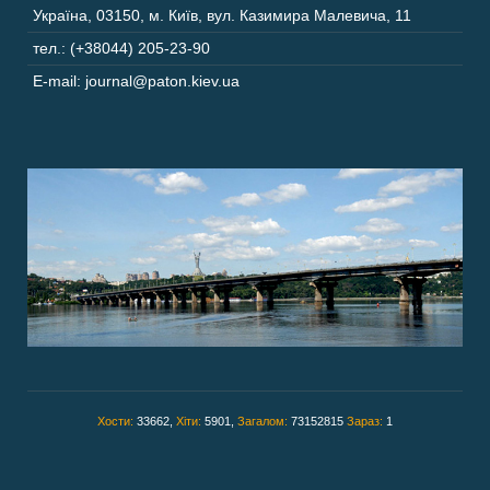
Україна
,
03150
,
м. Київ,
вул. Казимира Малевича, 11
тел.: (+38044) 205-23-90
E-mail: journal@paton.kiev.ua
Хости:
33662,
Хіти:
5901,
Загалом:
73152815
Зараз:
1