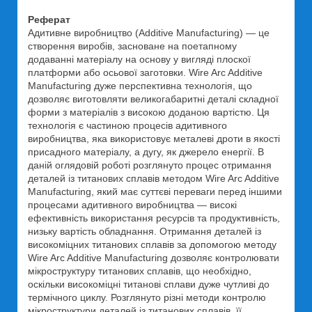
Реферат
Адитивне виробництво (Additive Manufacturing) — це
створення виробів, засноване на поетапному
додаванні матеріалу на основу у вигляді плоскої
платформи або осьової заготовки. Wire Arc Additive
Manufacturing дуже перспективна технологія, що
дозволяє виготовляти великогабаритні деталі складної
форми з матеріалів з високою доданою вартістю. Ця
технологія є частиною процесів адитивного
виробництва, яка використовує металеві дроти в якості
присадного матеріалу, а дугу, як джерело енергії. В
даній оглядовій роботі розглянуто процес отримання
деталей із титанових сплавів методом Wire Arc Additive
Manufacturing, який має суттєві переваги перед іншими
процесами адитивного виробництва — високі
ефективність використання ресурсів та продуктивність,
низьку вартість обладнання. Отримання деталей із
високоміцних титанових сплавів за допомогою методу
Wire Arc Additive Manufacturing дозволяє контролювати
мікроструктуру титанових сплавів, що необхідно,
оскільки високоміцні титанові сплави дуже чутливі до
термічного циклу. Розглянуто різні методи контролю
мікроструктури деталей із титанових сплавів, її