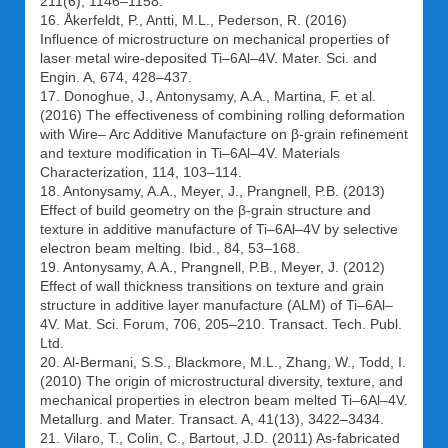
211(6), 1146–1158.
16. Åkerfeldt, P., Antti, M.L., Pederson, R. (2016)
Influence of microstructure on mechanical properties of
laser metal wire-deposited Ti–6Al–4V. Mater. Sci. and
Engin. A, 674, 428–437.
17. Donoghue, J., Antonysamy, A.A., Martina, F. et al.
(2016) The effectiveness of combining rolling deformation
with Wire– Arc Additive Manufacture on β-grain refinement
and texture modification in Ti–6Al–4V. Materials
Characterization, 114, 103–114.
18. Antonysamy, A.A., Meyer, J., Prangnell, P.B. (2013)
Effect of build geometry on the β-grain structure and
texture in additive manufacture of Ti–6Al–4V by selective
electron beam melting. Ibid., 84, 53–168.
19. Antonysamy, A.A., Prangnell, P.B., Meyer, J. (2012)
Effect of wall thickness transitions on texture and grain
structure in additive layer manufacture (ALM) of Ti–6Al–
4V. Mat. Sci. Forum, 706, 205–210. Transact. Tech. Publ.
Ltd.
20. Al-Bermani, S.S., Blackmore, M.L., Zhang, W., Todd, I.
(2010) The origin of microstructural diversity, texture, and
mechanical properties in electron beam melted Ti–6Al–4V.
Metallurg. and Mater. Transact. A, 41(13), 3422–3434.
21. Vilaro, T., Colin, C., Bartout, J.D. (2011) As-fabricated