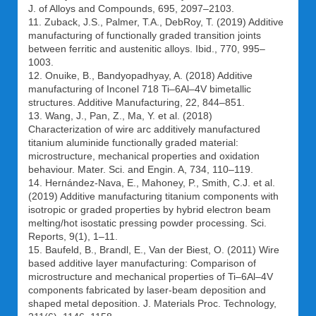
J. of Alloys and Compounds, 695, 2097–2103.
11. Zuback, J.S., Palmer, T.A., DebRoy, T. (2019) Additive
manufacturing of functionally graded transition joints
between ferritic and austenitic alloys. Ibid., 770, 995–
1003.
12. Onuike, B., Bandyopadhyay, A. (2018) Additive
manufacturing of Inconel 718 Ti–6Al–4V bimetallic
structures. Additive Manufacturing, 22, 844–851.
13. Wang, J., Pan, Z., Ma, Y. et al. (2018)
Characterization of wire arc additively manufactured
titanium aluminide functionally graded material:
microstructure, mechanical properties and oxidation
behaviour. Mater. Sci. and Engin. A, 734, 110–119.
14. Hernández-Nava, E., Mahoney, P., Smith, C.J. et al.
(2019) Additive manufacturing titanium components with
isotropic or graded properties by hybrid electron beam
melting/hot isostatic pressing powder processing. Sci.
Reports, 9(1), 1–11.
15. Baufeld, B., Brandl, E., Van der Biest, O. (2011) Wire
based additive layer manufacturing: Comparison of
microstructure and mechanical properties of Ti–6Al–4V
components fabricated by laser-beam deposition and
shaped metal deposition. J. Materials Proc. Technology,