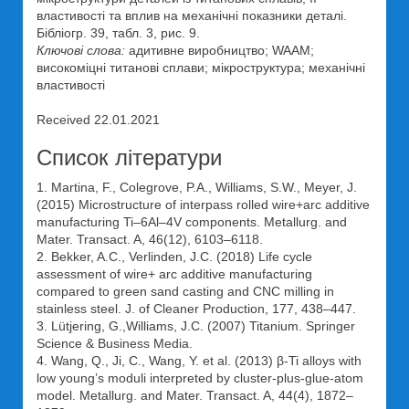
властивості та вплив на механічні показники деталі.
Бібліогр. 39, табл. 3, рис. 9.
Ключові слова:
адитивне виробництво; WAAM;
високоміцні титанові сплави; мікроструктура; механічні
властивості
Received 22.01.2021
Список літератури
1. Martina, F., Colegrove, P.A., Williams, S.W., Meyer, J.
(2015) Microstructure of interpass rolled wire+arc additive
manufacturing Ti–6Al–4V components. Metallurg. and
Mater. Transact. A, 46(12), 6103–6118.
2. Bekker, A.C., Verlinden, J.C. (2018) Life cycle
assessment of wire+ arc additive manufacturing
compared to green sand casting and CNC milling in
stainless steel. J. of Cleaner Production, 177, 438–447.
3. Lütjering, G.,Williams, J.C. (2007) Titanium. Springer
Science & Business Media.
4. Wang, Q., Ji, C., Wang, Y. et al. (2013) β-Ti alloys with
low young’s moduli interpreted by cluster-plus-glue-atom
model. Metallurg. and Mater. Transact. A, 44(4), 1872–