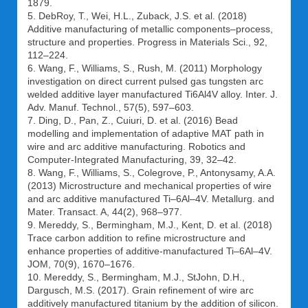
1879.
5. DebRoy, T., Wei, H.L., Zuback, J.S. et al. (2018)
Additive manufacturing of metallic components–process,
structure and properties. Progress in Materials Sci., 92,
112–224.
6. Wang, F., Williams, S., Rush, M. (2011) Morphology
investigation on direct current pulsed gas tungsten arc
welded additive layer manufactured Ti6Al4V alloy. Inter. J.
Adv. Manuf. Technol., 57(5), 597–603.
7. Ding, D., Pan, Z., Cuiuri, D. et al. (2016) Bead
modelling and implementation of adaptive MAT path in
wire and arc additive manufacturing. Robotics and
Computer-Integrated Manufacturing, 39, 32–42.
8. Wang, F., Williams, S., Colegrove, P., Antonysamy, A.A.
(2013) Microstructure and mechanical properties of wire
and arc additive manufactured Ti–6Al–4V. Metallurg. and
Mater. Transact. A, 44(2), 968–977.
9. Mereddy, S., Bermingham, M.J., Kent, D. et al. (2018)
Trace carbon addition to refine microstructure and
enhance properties of additive-manufactured Ti–6Al–4V.
JOM, 70(9), 1670–1676.
10. Mereddy, S., Bermingham, M.J., StJohn, D.H.,
Dargusch, M.S. (2017). Grain refinement of wire arc
additively manufactured titanium by the addition of silicon.