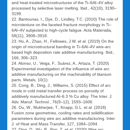
and heat-treated microstructures of the Ti–6Al–4V alloy
processed by selective laser melting. Ibid., 42(10), 3190–
3199.
22. Bantounas, I., Dye, D., Lindley, T.C. (2010) The role of
microtexture on the faceted fracture morphology in Ti–
6Al–4V subjected to high-cycle fatigue. Acta Materialia,
58(11), 3908–3918.
23. Ho, A., Zhao, H., Fellowes, J.W. et al. (2019) On the
origin of microstructural banding in Ti–6Al–4V wire-arc
based high deposition rate additive manufacturing. Ibid.,
166, 306–323.
24. Alonso, U., Veiga, F., Suárez, A., Artaza, T. (2020)
Experimental investigation of the influence of wire arc
additive manufacturing on the machinability of titanium
parts. Metals, 10(1).
25. Cong, B., Ding, J., Williams, S. (2015) Effect of arc
mode in cold metal transfer process on porosity of
additively manufactured Al–6.3 % Cu alloy. The Inter. J.
Adv. Manuf. Technol., 76(9‒12), 1593–1606.
26. Ou, W., Mukherjee, T., Knapp, G.L. et al. (2018)
Fusion zone geometries, cooling rates and solidification
parameters during wire arc additive manufacturing. Inter.
J. of Heat and Mass Transfer, 127, 1084–1094.
27. Ding, D., Wu, B., Pan, Z. et al. (2020) Wire arc