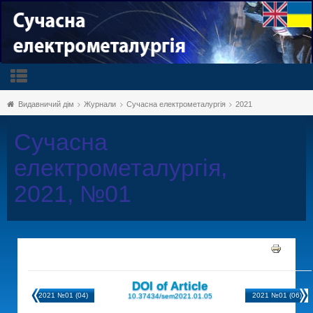
Видавничий дім
Журнали
Сучасна електрометалургія
2021
Сучасна
електрометалургія,
2021, №01
DOI of Article
2021 №01 (04)
2021 №01 (06)
10.37434/sem2021.01.05