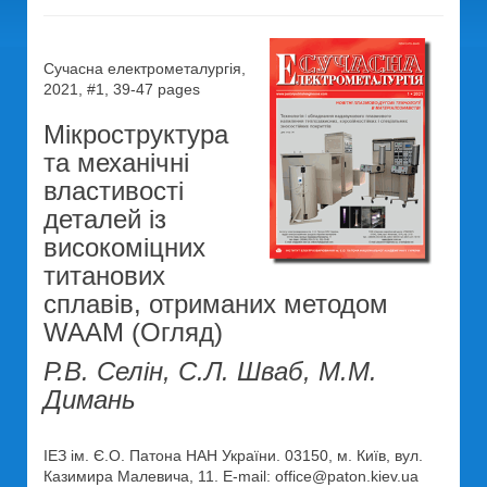
Сучасна електрометалургія,
2021, #1, 39-47 pages
Мікроструктура
та механічні
властивості
деталей із
високоміцних
титанових
сплавів, отриманих методом
WAAM (Огляд)
Р.В. Селін, С.Л. Шваб, М.М.
Димань
ІЕЗ ім. Є.О. Патона НАН України. 03150, м. Київ, вул.
Казимира Малевича, 11. E-mail: office@paton.kiev.ua