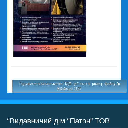
Подивитися/завантажити ПДФ цієї статті, розмір файлу (в
Кбайтах):1127
“Видавничий дім “Патон” ТОВ