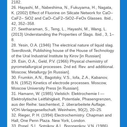
2182.
26. Hayashi, M., Nabeshima, N., Fukuyama, H., Nagata,
K. (2002) Effect of Fluorine on Silicate Network for CaO–
CaF2– SiO2 and CaO–CaF2–SiO2–FeOx Glasses. Ibid.,
42, 352–358.
27. Seetharaman, S., Teng, L., Hayashi, M., Wang, L.
(2013) Understanding the Properties of Slags. Ibid., 3, 1–
8.
28. Yesin, O.A. (1946) The electrical nature of liquid slag.
Sverdlovsk, Publishing house of the House of Technology
of the Ural Industrial Institute by Kirov [in Russian]
29. Esin, O.A., Geld, P.V. (1966) Physical chemistry of
pyrometallurgical processes. 2nd ed. Rev. and additional.
Moscow, Metallurgy [in Russian].
30. Frumkin, A.N., Bagotsky, V.S., Iofa, Z.A., Kabanov,
B.N. (1952) Kinetics of electrode processes. Moscow,
Moscow University Press [in Russian].
31. Hamann, W. (1985) Vielstich: Elektrochemie I —
Elektrolytische Leitfähigkeit, Potentiale, Phasengrenzen,
aus der Reihe: taschentext, 2. überarbeitete Auflage.
VCH-Verlagsgesellschaft. Weinheim, 90(2), 20–25.
32. Rieger, P. H. (1994) Electrochemistry. Chapman and
Hall, One Penn Plaza. New York, London.
33. Popel, S.I., Sotnikov, A.I., Boronenkov, V.N. (1986)