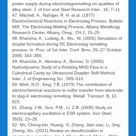
power supply during electroslagremelting on qualities of
alloy steel. J. of Iron and Steel Research Inter., 16, 7–11.
47. Mitchell, А., Nafriger, R. H. et al. (1977)
Electrochemical Reactions in Electroslag Process. Bulletin
669, The Electroslag Melting Process, Albany Metallurgy
Research Center, Albany, Oreg., CH.2, 15–25.
48. Kharicha, A., Ludwig, A., Wu., M. (2005) Simulation of
droplet formation during DC Electroslag remelting
process. In: Proc. of 1st Inter. Conf. Brno, 25–27 October
2005, 343–360.
49. Kharicha, A., Alemany, A., Bornas, D. (2005)
Hydrodynamic Study of a Rotating MHD Flow in a
Cylindrical Cavity by Ultrasound Doppler Shift Method.
Inter. J. of Engineering Sci., 589–615.
50. Minh, N.O., King, T.B. (1979) The contribution of
electrochemical reactions to sulfur transfer from electrode
to slag in electroslag remelting. Metall. Transact. B, 10,
623.
51. Zhang, J.W., Guo, P.M., Li, Z.B. (2000) Study on
electrocapillary oscillation in ESR system. Iron Steel,
35(5), 23–26.
52. Shi, Cheng-bin, Huang, Yi, Zhang, Jian-xiao, Li, Jing,
Zheng, Xin. (2021) Review on desulfurization in