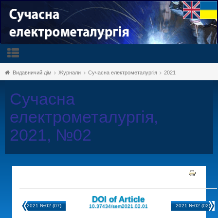
Видавничий дім
Журнали
Сучасна електрометалургія
2021
Сучасна
електрометалургія,
2021, №02
DOI of Article
2021 №02 (07)
2021 №02 (02)
10.37434/sem2021.02.01