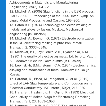
Achievements in Materials and Manufacturing
Engineering, 89(2), 64–72.
12. Mitchell, A. (2005) Slag functions in the ESR process.
LMPC 2005 — Proceedings of the 2005. Inter. Symp. on
Liquid Metal Processing and Casting, 195–200.
13. Paton B.E. (1974) Technology of electric welding of
metals and alloys by fusion. Moskow, Mechanical
engineering [in Russian].
14. Mitchell, A., Beynon, G. (1971) Electrode polarization
in the DC electroslag melting of pure iron. Metall.
Transact., 2, 3333–3345.
15. Medovar, B.I., Tsykulenko, A.K., Dyachenko, D.M.
(1990) The quality of electroslag metal. Ed. by B.E. Paton,
B.I. Medovar. Kiev, Naukova dumka [in Russian].
16. Lepinskikh, B.M., Istomin, C.A. (1984) Electrochemical
alloying and modification of metal. Moskow, Nauka [in
Russian].
17. Farahat, R., Eissa, M., Megahed, G. et al. (2019)
Effect of EAF Slag Temperature and Composition on its
Electrical Conductivity. ISIJ Intern., 59(2), 216–220.
18. Hara, Sh., Hashimoto, H., Ogino, K. (1983) Electrical
Conductivity of Molten Slags for Electroslag Remelting.
Transact. ISIJ, 23, 1053–1058.
19. Kenneth, C., Mills, K.C. (1993) The Influence of