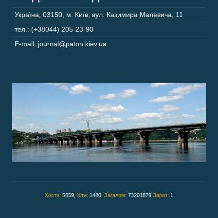
Україна
,
03150
,
м. Київ,
вул. Казимира Малевича, 11
тел.: (+38044) 205-23-90
E-mail: journal@paton.kiev.ua
Хости:
5659,
Хіти:
1480,
Загалом:
73201879
Зараз:
1