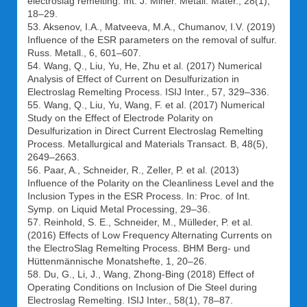
electroslag remelting. Int. J. Miner. Metall. Mater., 28(1),
18–29.
53. Aksenov, I.A., Matveeva, M.A., Chumanov, I.V. (2019)
Influence of the ESR parameters on the removal of sulfur.
Russ. Metall., 6, 601–607.
54. Wang, Q., Liu, Yu, He, Zhu et al. (2017) Numerical
Analysis of Effect of Current on Desulfurization in
Electroslag Remelting Process. ISIJ Inter., 57, 329–336.
55. Wang, Q., Liu, Yu, Wang, F. et al. (2017) Numerical
Study on the Effect of Electrode Polarity on
Desulfurization in Direct Current Electroslag Remelting
Process. Metallurgical and Materials Transact. B, 48(5),
2649–2663.
56. Paar, A., Schneider, R., Zeller, P. et al. (2013)
Influence of the Polarity on the Cleanliness Level and the
Inclusion Types in the ESR Process. In: Proc. of Int.
Symp. on Liquid Metal Processing, 29–36.
57. Reinhold, S. E., Schneider, M., Mülleder, P. et al.
(2016) Effects of Low Frequency Alternating Currents on
the ElectroSlag Remelting Process. BHM Berg- und
Hüttenmännische Monatshefte, 1, 20–26.
58. Du, G., Li, J., Wang, Zhong-Bing (2018) Effect of
Operating Conditions on Inclusion of Die Steel during
Electroslag Remelting. ISIJ Inter., 58(1), 78–87.