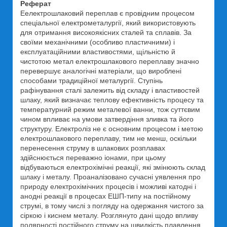
Реферат
Еелектрошлаковий переплав є провідним процесом
спеціальної електрометалургії, який використовують
для отримання високоякісних сталей та сплавів. За
своїми механічними (особливо пластичними) і
експлуатаційними властивостями, щільністю й
чистотою метал електрошлакового переплаву значно
перевершує аналогічні матеріали, що вироблені
способами традиційної металургії. Ступінь
рафінування сталі залежить від складу і властивостей
шлаку, який визначає теплову ефективність процесу та
температурний режим металевої ванни, тож суттєвим
чином впливає на умови затвердіння зливка та його
структуру. Електроліз не є основним процесом і метою
електрошлакового переплаву, тим не менш, оскільки
перенесення струму в шлакових розплавах
здійснюється переважно іонами, при цьому
відбуваються електрохімічні реакції, які змінюють склад
шлаку і металу. Проаналізовано сучасні уявлення про
природу електрохімічних процесів і можливі катодні і
анодні реакції в процесах ЕШП-типу на постійному
струмі, в тому числі з погляду на одержання чистого за
сіркою і киснем металу. Розглянуто дані щодо впливу
полярності постійного струму на швидкість плавлення