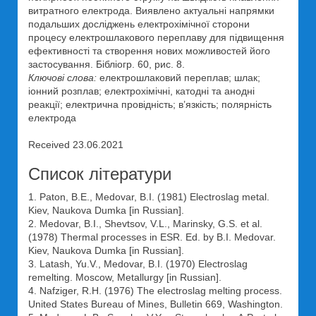
витратного електрода. Виявлено актуальні напрямки
подальших досліджень електрохімічної сторони
процесу електрошлакового переплаву для підвищення
ефективності та створення нових можливостей його
застосування. Бібліогр. 60, рис. 8.
Ключові слова:
електрошлаковий переплав; шлак;
іонний розплав; електрохімічні, катодні та анодні
реакції; електрична провідність; в’язкість; полярність
електрода
Received 23.06.2021
Список літератури
1. Paton, B.E., Medovar, B.I. (1981) Electroslag metal.
Kiev, Naukova Dumka [in Russian].
2. Medovar, B.I., Shevtsov, V.L., Marinsky, G.S. et al.
(1978) Thermal processes in ESR. Ed. by B.I. Medovar.
Kiev, Naukova Dumka [in Russian].
3. Latash, Yu.V., Medovar, B.I. (1970) Electroslag
remelting. Moscow, Metallurgy [in Russian].
4. Nafziger, R.H. (1976) The electroslag melting process.
United States Bureau of Mines, Bulletin 669, Washington.