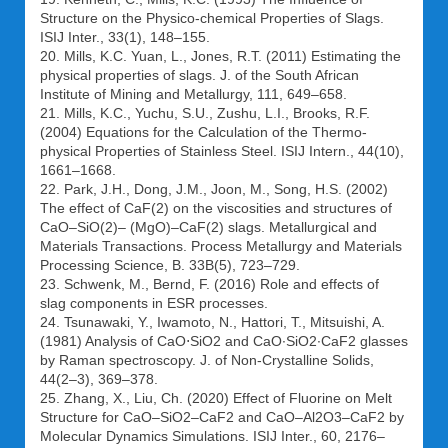
Structure on the Physico-chemical Properties of Slags.
ISIJ Inter., 33(1), 148–155.
20. Mills, K.C. Yuan, L., Jones, R.T. (2011) Estimating the
physical properties of slags. J. of the South African
Institute of Mining and Metallurgy, 111, 649–658.
21. Mills, K.C., Yuchu, S.U., Zushu, L.I., Brooks, R.F.
(2004) Equations for the Calculation of the Thermo-
physical Properties of Stainless Steel. ISIJ Intern., 44(10),
1661–1668.
22. Park, J.H., Dong, J.M., Joon, M., Song, H.S. (2002)
The effect of CaF(2) on the viscosities and structures of
CaO–SiO(2)– (MgO)–CaF(2) slags. Metallurgical and
Materials Transactions. Process Metallurgy and Materials
Processing Science, B. 33B(5), 723–729.
23. Schwenk, M., Bernd, F. (2016) Role and effects of
slag components in ESR processes.
24. Tsunawaki, Y., Iwamoto, N., Hattori, T., Mitsuishi, A.
(1981) Analysis of CaO⋅SiO2 and CaO∙SiO2∙CaF2 glasses
by Raman spectroscopy. J. of Non-Crystalline Solids,
44(2–3), 369–378.
25. Zhang, X., Liu, Ch. (2020) Effect of Fluorine on Melt
Structure for CaO–SiO2–CaF2 and CaO–Al2O3–CaF2 by
Molecular Dynamics Simulations. ISIJ Inter., 60, 2176–