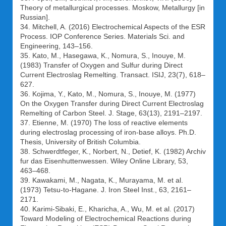
Theory of metallurgical processes. Moskow, Metallurgy [in
Russian].
34. Mitchell, A. (2016) Electrochemical Aspects of the ESR
Process. IOP Conference Series. Materials Sci. and
Engineering, 143–156.
35. Kato, M., Hasegawa, K., Nomura, S., Inouye, M.
(1983) Transfer of Oxygen and Sulfur during Direct
Current Electroslag Remelting. Transact. ISIJ, 23(7), 618–
627.
36. Kojima, Y., Kato, M., Nomura, S., Inouye, M. (1977)
On the Oxygen Transfer during Direct Current Electroslag
Remelting of Carbon Steel. J. Stage, 63(13), 2191–2197.
37. Etienne, M. (1970) The loss of reactive elements
during electroslag processing of iron-base alloys. Ph.D.
Thesis, University of British Columbia.
38. Schwerdtfeger, K., Norbert, N., Detief, K. (1982) Archiv
fur das Eisenhuttenwessen. Wiley Online Library, 53,
463–468.
39. Kawakami, M., Nagata, K., Murayama, M. et al.
(1973) Tetsu-to-Hagane. J. Iron Steel Inst., 63, 2161–
2171.
40. Karimi-Sibaki, E., Kharicha, A., Wu, M. et al. (2017)
Toward Modeling of Electrochemical Reactions during