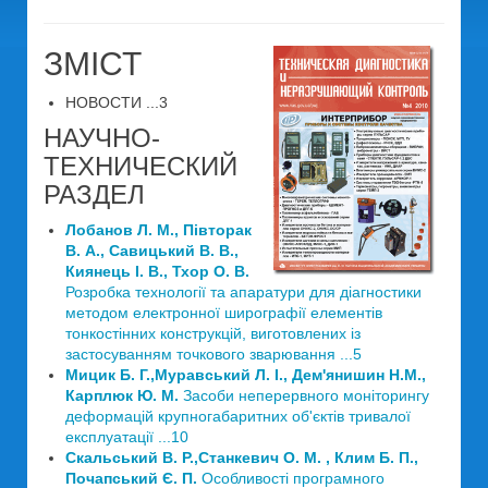
ЗМІСТ
НОВОСТИ ...3
НАУЧНО-
ТЕХНИЧЕСКИЙ
РАЗДЕЛ
Лобанов Л. М., Півторак
В. А., Савицький В. В.,
Киянець І. В., Тхор О. В.
Розробка технології та апаратури для діагностики
методом електронної ширографії елементів
тонкостінних конструкцій, виготовлених із
застосуванням точкового зварювання ...5
Мицик Б. Г.,Муравський Л. І., Дем'янишин Н.М.,
Карплюк Ю. М.
Засоби неперервного моніторингу
деформацій крупногабаритних об'єктів тривалої
експлуатації ...10
Скальський В. Р.,Станкевич О. М. , Клим Б. П.,
Почапський Є. П.
Особливості програмного