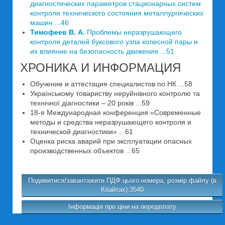
диагностических параметров стационарных систем
контроля технического состояния металлургических
машин ...46
Тимофеев В. А.
Проблемы неразрушающего
контроля деталей буксового узла колесной пары и
их влияние на безопасность движения ...51
ХРОНИКА И ИНФОРМАЦИЯ
Обучение и аттестация специалистов по НК ...58
Українському товариству неруйнівного контролю та
технічної діагностики – 20 років ...59
18-я Международная конференция «Современные
методы и средства неразрушающего контроля и
технической диагностики» ...61
Оценка риска аварий при эксплуатации опасных
производственных объектов ...65
Подивитися/завантажити ПДФ цього номера, розмір файлу (в
Кбайтах):3540
Інформація про ціни на передплату