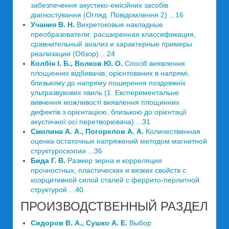
забезпечення акустико-емісійних засобів
діагностування (Огляд. Повідомлення 2) ...16
Учанин В. Н.
Вихретоковые накладные
преобразователи: расширенная классификация,
сравнительный анализ и характерные примеры
реализации (Обзор) ...24
Колбін І. Б., Волков Ю. О.
Спосіб виявлення
площинних відбивачів, орієнтованих в напрямі,
близькому до напряму поширення поздовжніх
ультразвукових хвиль (1. Експериментальне
вивчення можливості виявлення площинних
дефектів з орієнтацією, близькою до орієнтації
акустичної осі перетворювача) ...31
Смолина А. А., Погорелов А. А.
Количественная
оценка остаточных напряжений методом магнитной
структуроскопии ...36
Бида Г. В.
Размер зерна и корреляция
прочностных, пластических и вязких свойств с
коэрцитивной силой сталей с феррито-перлитной
структурой ...40
ПРОИЗВОДСТВЕННЫЙ РАЗДЕЛ
Сидоров В. А., Сушко А. Е.
Выбор