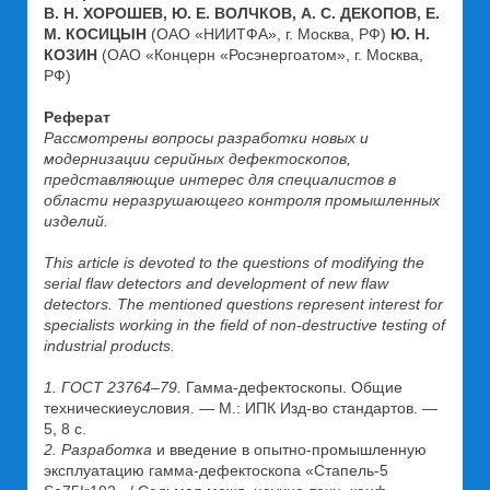
В. Н. ХОРОШЕВ, Ю. Е. ВОЛЧКОВ, А. С. ДЕКОПОВ, Е.
М. КОСИЦЫН
(ОАО «НИИТФА», г. Москва, РФ)
Ю. Н.
КОЗИН
(ОАО «Концерн «Росэнергоатом», г. Москва,
РФ)
Реферат
Рассмотрены вопросы разработки новых и
модернизации серийных дефектоскопов,
представляющие интерес для специалистов в
области неразрушающего контроля промышленных
изделий.
This article is devoted to the questions of modifying the
serial flaw detectors and development of new flaw
detectors. The mentioned questions represent interest for
specialists working in the field of non-destructive testing of
industrial products.
1. ГОСТ 23764–79.
Гамма-дефектоскопы. Общие
техническиеусловия. — М.: ИПК Изд-во стандартов. —
5, 8 с.
2. Разработка
и введение в опытно-промышленную
эксплуатацию гамма-дефектоскопа «Стапель-5