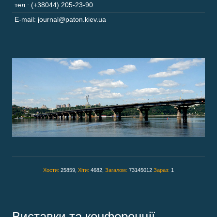
тел.: (+38044) 205-23-90
E-mail: journal@paton.kiev.ua
Хости:
25859,
Хіти:
4682,
Загалом:
73145012
Зараз:
1
Виставки та конференції