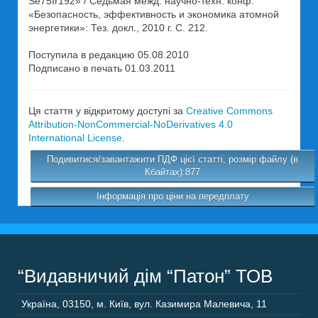
Se75Ir192» / Седьмая межд. научно-техн. конф.
«Безопасность, эффективность и экономика атомной
энергетики»: Тез. докл., 2010 г. С. 212.
Поступила в редакцию 05.08.2010
Подписано в печать 01.03.2011
Ця стаття у відкритому доступі за
Creative Commons
Attribution-NonCommercial-NoDerivatives 4.0
International License
.
Подивитися/завантажити ПДФ цієї статті, розмір файлу (в
Кбайтах):877
Інформація про ціни на передплату
“Видавничий дім “Патон” ТОВ
Україна
,
03150
,
м. Київ,
вул. Казимира Малевича, 11