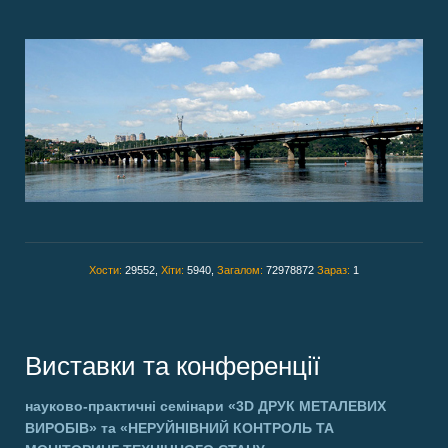
Хости:
29552,
Хіти:
5940,
Загалом:
72978872
Зараз:
1
Виставки та конференції
науково-практичні семінари
«3D ДРУК МЕТАЛЕВИХ
ВИРОБІВ»
та
«НЕРУЙНІВНИЙ КОНТРОЛЬ ТА