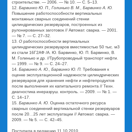
строительстве. — 2006. — № 10. — С. 5–13.
12.
Барвинко
Ю. П., Голинько В. М., Барвинко А. Ю.
Повышение работоспособности вертикальных
монтажных сварных соединений стенки
цилиндрических резервуаров, построенных из
рулонированных заготовок // Автомат. сварка. — 2001.
— № 7. — С. 27–32.
13.
О
работоспособности вертикальных
цилиндрических резервуаров вместимостью 50 тыс. м3
из стали 16Г2АФ /А. Ю. Барвинко, Ю. П. Барвинко, В.
М. Голинько и др. //Трубопроводный транспорт нефти.
— 1999. — № 9. — С. 24–27.
14.
Барвинко А. Ю., Барвинко Ю. П.
Требования к
оценке эксплуатационной надежности цилиндрических
резервуаров для хранения нефти и нефтепродуктов
после выполнения их капитального ремонта // Техн.
диагностика инеразруш. контроль. — 2009. — № 1. —
С. 14–17.
15.
Барвинко А. Ю.
Оценка остаточного ресурса
сварных соединений вертикальной стенки резервуаров
после 20…25 лет эксплуатации // Автомат. сварка. —
2009. — № 5. — С. 42–45.
Поступила в редакцию 11.10.2010