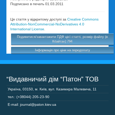
Подписано в печать 01.03.2011
Ця стаття у відкритому доступі за
Creative Commons
Attribution-NonCommercial-NoDerivatives 4.0
International License
.
Подивитися/завантажити ПДФ цієї статті, розмір файлу (в
Кбайтах):794
Інформація про ціни на передплату
“Видавничий дім “Патон” ТОВ
Україна
,
03150
,
м. Київ,
вул. Казимира Малевича, 11
тел.: (+38044) 205-23-90
E-mail: journal@paton.kiev.ua