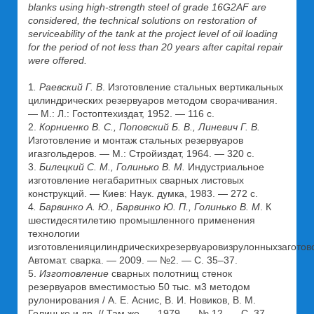
blanks using high-strength steel of grade 16G2AF are
considered, the technical solutions on restoration of
serviceability of the tank at the project level of oil loading
for the period of not less than 20 years after capital repair
were offered.
1
. Раевский Г. В
. Изготовление стальных вертикальных
цилиндрических резервуаров методом сворачивания.
— М.: Л.: Гостоптехиздат, 1952. — 116 с.
2.
Корниенко В. С., Поповский Б. В., Линевич Г. В.
Изготовление и монтаж стальных резервуаров
игазгольдеров. — М.: Стройиздат, 1964. — 320 с.
3.
Билецкий С. М., Голинько В. М.
Индустриальное
изготовление негабаритных сварных листовых
конструкций. — Киев: Наук. думка, 1983. — 272 с.
4
. Барвинко А. Ю., Барвинко Ю. П., Голинько В. М
. К
шестидесятилетию промышленного применения
технологии
изготовленияцилиндрическихрезервуаровизрулонныхзаготово
Автомат. сварка. — 2009. — №2. — С. 35–37.
5.
Изготовление
сварных полотнищ стенок
резервуаров вместимостью 50 тыс. м3 методом
рулонирования / А. Е. Аснис, В. И. Новиков, В. М.
Голинько и др. // Там же. — 1979. — № 12. — С. 37–