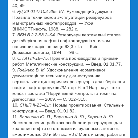
40, 49.
6.
РД 39-0147103-385–87
. Руководящий документ.
Правила технической эксплуатации резервуаров
магистральных нефтепроводов. — Уфа:
ВНИИСПТнефть, 1988. — 282 с.
7.
ВБН В.2.2-58.2–94.
Резервуари вертикальні сталеві
для зберігання нафти і нафтопродуктів з тиском
насичених парів не вище 93,3 кПа. — Київ:
Держкомнафтогаз, 1994. — 98 с.
8
. СНиП III-18–75
. Правила производства и приемки
работ. Металлические конструкции. — Введ. 01.01.77.
9.
Голінько В. М.
Удосконалення нормативної
документації по технічному діагностуванню
вертикальних циліндричних резервуарів для зберігання
нафти інафтопродуктів //Матер. 6-тої Нац. наук.-техн.
конф. і виставки "Неруйнівний контроль та технічна
діагностика." — 2009. — С. 312–315.
10
. СНиП II-23–81*.
Нормы проектирования. Стальные
конструкции. — Введ. 01.01.82.
11.
Барвинко Ю. П., Барвинко А. Ю., Каргин А. Ю
.
Восстановление работоспособности резервуаров для
хранения нефти со стенками из рулонных заготовок
вместимостью 20 и 50 тыс. м3 // Монт. и спец. работы в