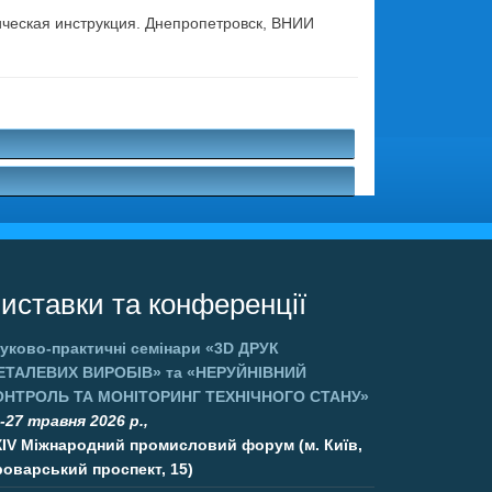
гическая инструкция. Днепропетровск, ВНИИ
.
иставки та конференції
уково-практичні семінари
«3D ДРУК
ЕТАЛЕВИХ ВИРОБІВ»
та
«НЕРУЙНІВНИЙ
ОНТРОЛЬ ТА МОНІТОРИНГ ТЕХНІЧНОГО СТАНУ»
-27 травня 2026 р.,
XIV Міжнародний промисловий форум (м. Київ,
оварський проспект, 15)