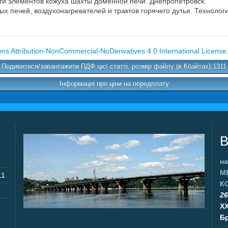
сти элементов кожуха шахты доменной печи. Днепропетровск.
ых печей, воздухонагревателей и трактов горячего дутья. Техноло
s Attribution-NonCommercial-NoDerivatives 4.0 International License
Подивитися/завантажити ПДФ цієї статті, розмір файлу (в Кбайтах):1311
Інформація про ціни на передплату
В
на
М
11
К
26
X
Бр