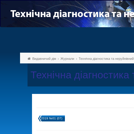
Видавничий дім
Журнали
Технічна діагностика та неруйнівни
Технічна діагностика
2019 №01 (07)