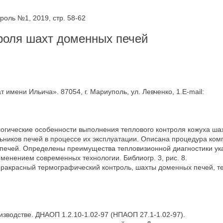
оль №1, 2019, стр. 58-62
роля шахт доменных печей
мени Ильича». 87054, г. Мариуполь, ул. Левченко, 1.E-mail:
логические особенности выполнения теплового контроля кожуха ш
ьников печей в процессе их эксплуатации. Описана процедура ком
 печей. Определены преимущества тепловизионной диагностики ука
енением современных технологии. Библиогр. 3, рис. 8.
ракрасный термографический контроль, шахты доменных печей, т
изводстве. ДНАОП 1.2.10-1.02-97 (НПАОП 27.1-1.02-97).