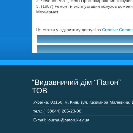
2. Чеченев В.А. (1999) Прогнозирование живуче
3. (1987) Ремонт и эксплуатация кожухов доменн
Мехчермет.
Ця стаття у відкритому доступі за
Creative Common
“Видавничий дім “Патон”
ТОВ
Україна
,
03150
,
м. Київ,
вул. Казимира Малевича, 
тел.: (+38044) 205-23-90
E-mail: journal@paton.kiev.ua