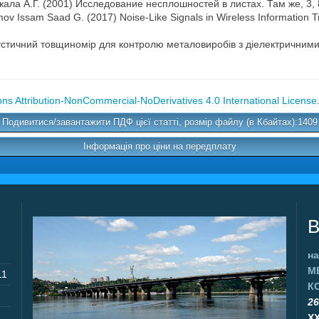
нжала А.Г. (2001) Исследование несплошностей в листах. Там же, 3,
umov Issam Saad G. (2017) Noise-Like Signals in Wireless Information
кустичний товщиномір для контролю металовиробів з діелектричними 
s Attribution-NonCommercial-NoDerivatives 4.0 International License
Подивитися/завантажити ПДФ цієї статті, розмір файлу (в Кбайтах):1409
Інформація про ціни на передплату
В
на
М
11
К
26
X