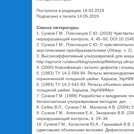
Поступила в редакцию 18.03.2019
Подписано к печати 14.05.2019
Список литературы
1. Сучков Г.М., Плеснецов С.Ю. (2018) Чувствит
неразрушающий контроль, 4, 45–50, DOI:10.1540
2. Сучков Г.М., Плеснецов С.Ю. О чувствитель
акустическими преобразователями (Обзор, ч. 2). 
3. Высокоэффективный ультразвуковой для маши
http://aprioris.ru/about/blog/vysokojeffektivnyj-ultr
4. (2000) Класифікація і каталог дефектів і пошк
5. (1983) ТУ 14-2-584-84. Рельсы железнодоро
ограниченной толщиной шейки. Харьков, УкрНИ
6. (1983) ТУ 14-2-542-83. Рельсы объемно-зака
толщиной шейки. Харьков, УкрНИИМет.
7. Сучков Г.М. (1988) Разработка и внедрение 
бесконтактным ультразвуковым методом: дис. … к
8. Себко В.П., Сучков Г.М., Малахов А.В. (2004)
9. Сучков Г.М., Алексеев Е.А., Захаренко В.В. 
неразрушающий контроль, 4, 29–34.
10. Сучков Г.М., Катасонов Ю.А., Гарькавый В.
сдвиговыми объемными волнами. Дефектоскопия,