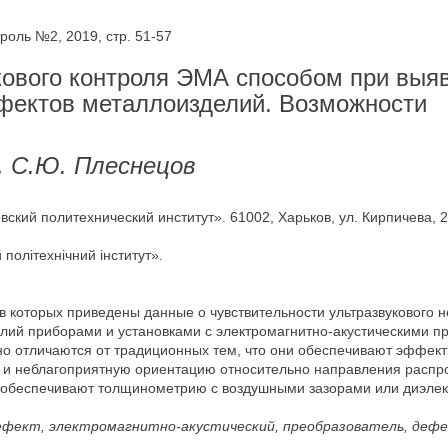
оль №2, 2019, стр. 51-57
кового контроля ЭМА способом при выя
ефектов металлоизделий. Возможности
, С.Ю. Плеснецов
кий политехнический институт». 61002, Харьков, ул. Кирпичева, 2.
політехнічний інститут».
 которых приведены данные о чувствительности ультразвукового
лий приборами и установками с электромагнитно-акустическими пр
дно отличаются от традиционных тем, что они обеспечивают эффе
и неблагоприятную ориентацию относительно направления распро
и обеспечивают толщинометрию с воздушными зазорами или диэлек
дефект, электромагнитно-акустический, преобразователь, деф