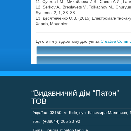
11. Сучков Г.М., Михайлова И.В., Савон А.И., Га
12. Serkov A., Breslavets V., Tolkachov M., Chury
Systems, 2, 1, 33–38.
13. Десятніченко О.В. (2015) Електромагнітно-а
Харків, Моделіст.
Ця стаття у відкритому доступі за
Creative Common
“Видавничий дім “Патон”
ТОВ
Україна
,
03150
,
м. Київ,
вул. Казимира Малевича, 
тел.: (+38044) 205-23-90
E-mail: journal@paton.kiev.ua