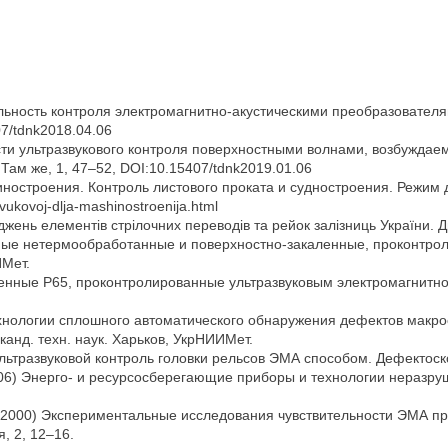
ельность контроля электромагнитно-акустическими преобразователям
7/tdnk2018.04.06
ности ультразвукового контроля поверхностными волнами, возбужд
Там же, 1, 47–52, DOI:10.15407/tdnk2019.01.06
ностроения. Контроль листового проката и судностроения. Режим 
azvukovoj-dlja-mashinostroenija.html
оджень елементів стрілочних переводів та рейок залізниць України. 
жные нетермообработанные и поверхностно-закаленные, проконтро
ИМет.
ленные Р65, проконтролированные ультразвуковым электромагнитно
технологии сплошного автоматического обнаружения дефектов мак
анд. техн. наук. Харьков, УкрНИИМет.
 Ультразвуковой контроль головки рельсов ЭМА способом. Дефектоск
(2006) Энерго- и ресурсосберегающие приборы и технологии неразр
В. (2000) Экспериментальные исследования чувствительности ЭМА 
 2, 12–16.