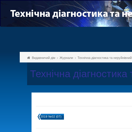
Видавничий дім
Журнали
Технічна діагностика та неруйнівни
Технічна діагностика
2019 №02 (07)