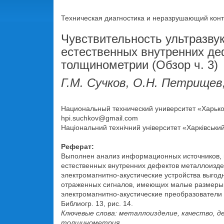
Техническая диагностика и неразрушающий контр
Чувствительность ультразву
естественных внутренних д
толщинометрии (Обзор ч. 3)
Г.М. Сучков, О.Н. Петрищев
Национальный технический университет «Харьковс
hpi.suchkov@gmail.com
Національний технічний університет «Харківський 
Реферат:
Выполнен анализ информационных источников, в
естественных внутренних дефектов металлоизде
электромагнитно-акустические устройства выго
отраженных сигналов, имеющих малые размеры 
электромагнитно-акустические преобразовател
Библиогр. 13, рис. 14.
Ключевые слова: металлоизделие, качество, 
толщинометрия