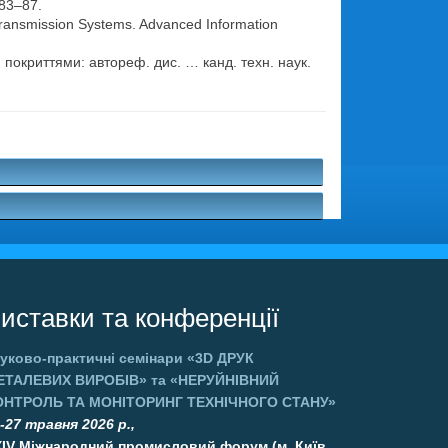
 83–87.
 Transmission Systems. Advanced Information
покриттями: автореф. дис. … канд. техн. наук.
.
иставки та конференції
уково-практичні семінари
«3D ДРУК
ЕТАЛЕВИХ ВИРОБІВ»
та
«НЕРУЙНІВНИЙ
ОНТРОЛЬ ТА МОНІТОРИНГ ТЕХНІЧНОГО СТАНУ»
-27 травня 2026 р.,
XIV Міжнародний промисловий форум (м. Київ,