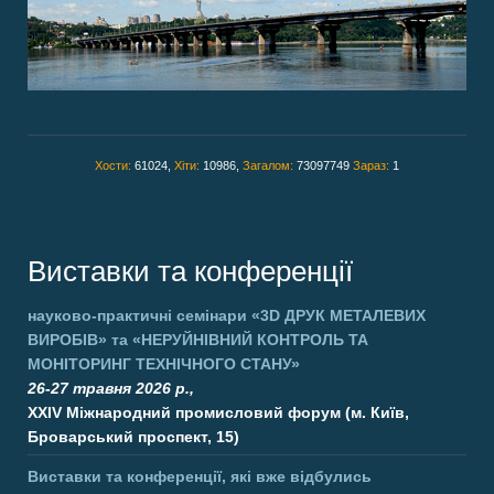
Хости:
61024,
Хіти:
10986,
Загалом:
73097749
Зараз:
1
Виставки та конференції
науково-практичні семінари
«3D ДРУК МЕТАЛЕВИХ
ВИРОБІВ»
та
«НЕРУЙНІВНИЙ КОНТРОЛЬ ТА
МОНІТОРИНГ ТЕХНІЧНОГО СТАНУ»
26-27 травня 2026 р.,
XXIV Міжнародний промисловий форум (м. Київ,
Броварський проспект, 15)
Виставки та конференції, які вже відбулись