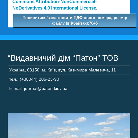
Commons Attribution-NonCommercial-
NoDerivatives 4.0 International License
.
Подивитися/завантажити ПДФ цього номера, розмір
файлу (в Кбайтах):7845
“Видавничий дім “Патон” ТОВ
Україна
,
03150
,
м. Київ,
вул. Казимира Малевича, 11
тел.: (+38044) 205-23-90
E-mail: journal@paton.kiev.ua