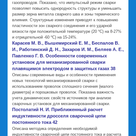
газопроводов. Показано, что импульсный режим сварки
позволяет повысить однородность структуры и уменьшить
размер зерна металла сварного шва и зоны термического
влияния. Структурные изменения приводят к повышению
пластичности зон сварного соединения и его ударной
о
вязкости при положительной температуре (20
С) на 8-27%
о
и отрицательной -60
С) на 15-24%.
Карасев М. В., Вышемирский Е. М., Беспалов В.
И., Работинский Д. Н., Захаров И. М., Беляев А. Е.,
Павленко Г. В. Особенности современных
установок для механизированной сварки
плавящимся электродом в защитных газах 38
Описаны современные виды и особенности применения
новых технологий механизированной сварки с
использованием проволок сплошного сечения (малого
диаметра) и порошковых проволок. Показана важность
учета динамических свойств источников при анализе
сварочных установок для механизированной сварки.
Постолатий Н. И. Приближенный расчет
индуктивности дросселя сварочной цепи
постоянного тока 42
Описана методика определения необходимой
индуктивности сварочной цепи постоянного тока и расчета