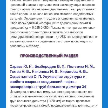
и околошовной зоны, полученных методом индукционной
прессовой сварки с применением активирующих веществ
(сваркопайки). Установлено,что металл шва представляет
собой сплав на основе основного металла соединяемых
деталей. Определено, что для выполнения качественных
швов необходимый коэффициент деформации лежит в
пределах kд = 0,025-0,050. Показано, что при выполнении
сваркопайки с траекторией контакта по замкнутой
цилиндрической поверхности - до 25% зоны соединения не
визуализируется и соединение заготовок происходит по
основному металлу.
ПРОИЗВОДСТВЕННЫЙ РАЗДЕЛ
Сараев Ю. Н., Безбородов В. П., Полетика И. М.,
Тютев А. В., Никонова И. В., Кирилова Н. В.,
Севастьянов С. П. Улучшение структуры и
свойств сварных соединений нефте-,
газопроводных труб большого диметра 34
Исследовано влияние импульсного процесса сварки на
структуру и механические свойства сварных соединений
труб большого диаметра (1420 мм) из марганцовистых
низколегированных сталей, предназначенных для нефте- и