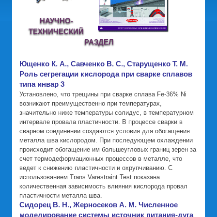
НАУЧНО-
ТЕХНИЧЕСКИЙ
РАЗДЕЛ
Ющенко К. А., Савченко В. С., Старущенко Т. М.
Роль сегрегации кислорода при сварке сплавов
типа инвар 3
Установлено, что трещины при сварке сплава Fe-36% Ni
возникают преимущественно при температурах,
значительно ниже температуры солидус, в температурном
интервале провала пластичности. В процессе сварки в
сварном соединении создаются условия для обогащения
металла шва кислородом. При последующем охлаждении
происходит обогащение им большеугловых границ зерен за
счет термодеформационных процессов в металле, что
ведет к снижению пластичности и охрупчиванию. С
использованием Trans Varestraint Test показана
количественная зависимость влияния кислорода провал
пластичности металла шва.
Сидорец В. Н., Жерносеков А. М. Численное
моделирование системы источник питания-дуга