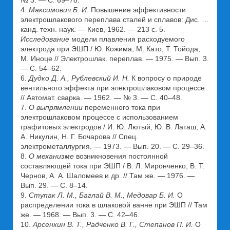
№ 3. — С. 69–78.
4.
Максимович Б. И.
Повышение эффективности
электрошлакового переплава сталей и сплавов: Дис. …
канд. техн. наук. — Киев, 1962. — 213 с. 5.
Исследование
модели плавления расходуемого
электрода при ЭШП / Ю. Кожима, М. Като, Т. Тойода,
М. Иноце // Электрошлак. переплав. — 1975. — Вып. 3.
— С. 54–62.
6.
Дудко Д. А., Рублевский И. Н.
К вопросу о природе
вентильного эффекта при электрошлаковом процессе
// Автомат. сварка. — 1962. — № 3. — С. 40–48.
7.
О выпрямлении
переменного тока при
электрошлаковом процессе с использованием
графитовых электродов / И. Ю. Лютый, Ю. В. Латаш, А.
А. Никулин, Н. Г. Бочарова // Спец.
электрометаллургия. — 1973. — Вып. 20. — С. 29–36.
8.
О механизме
возникновения постоянной
составляющей тока при ЭШП / В. Л. Миронченко, В. Т.
Чернов, А. А. Шаломеев и др. // Там же. — 1976. —
Вып. 29. — С. 8–14.
9.
Ступак Л. М., Баглай В. М., Медовар Б. И.
О
распределении тока в шлаковой ванне при ЭШП // Там
же. — 1968. — Вып. 3. — С. 42–46.
10.
Арсенкин В. Т., Радченко В. Г., Степанов П. И.
О