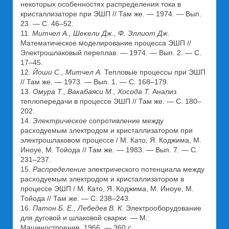
некоторых особенностях распределения тока в
кристаллизаторе при ЭШП // Там же. — 1974. — Вып.
23. — С. 46–52.
11.
Митчел А., Шекели Дж., Ф. Эллиот Дж.
Математическое моделирование процесса ЭШП //
Электрошлаковый переплав. — 1974. — Вып. 2. — С.
17–45.
12.
Йоши С., Митчел А.
Тепловые процессы при ЭШП
// Там же. — 1973. — Вып. 1. — С. 168–179.
13.
Омура Т., Вакабаяси М., Хосода Т.
Анализ
теплопередачи в процессе ЭШП // Там же. — С. 180–
202.
14.
Электрическое
сопротивление между
расходуемым электродом и кристаллизатором при
электрошлаковом процессе / М. Като, Я. Коджима, М.
Иноуе, М. Тойода // Там же. — 1983. — Вып. 7. — С.
231–237.
15.
Распределение
электрического потенциала между
расходуемым электродом и кристаллизатором в
процессе ЭШП / М. Като, Я. Коджима, М. Иноуе, М.
Тойода // Там же. — С. 238–243.
16.
Патон Б. Е., Лебедев В. К.
Электрооборудование
для дуговой и шлаковой сварки. — М.:
Машиностроение, 1966. — 360 с.