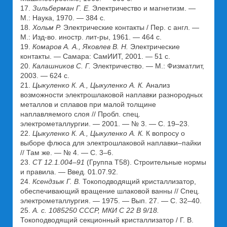
17.
Зильберман Г. Е.
Электричество и магнетизм. —
М.: Наука, 1970. — 384 с.
18.
Хольм Р.
Электрические контакты / Пер. с англ. —
М.: Изд-во. иностр. лит-ры, 1961. — 464 с.
19.
Комаров А. А., Яковлев В. Н.
Электрические
контакты. — Самара: СамИИТ, 2001. — 51 с.
20.
Калашников С. Г.
Электричество. — М.: Физматлит,
2003. — 624 с.
21.
Цыкуленко К. А., Цыкуленко А. К.
Анализ
возможности электрошлаковой наплавки разнородных
металлов и сплавов при малой толщине
наплавляемого слоя // Пробл. спец.
электрометаллургии. — 2001. — № 3. — С. 19–23.
22.
Цыкуленко К. А., Цыкуленко А. К.
К вопросу о
выборе флюса для электрошлаковой наплавки–пайки
// Там же. — № 4. — С. 3–6.
23.
СТ 12.1.004–91
(Группа T58). Строительные нормы
и правила. — Введ. 01.07.92.
24.
Ксендзык Г. В.
Токоподводящий кристаллизатор,
обеспечивающий вращение шлаковой ванны // Спец.
электрометаллургия. — 1975. — Вып. 27. — С. 32–40.
25.
А. с. 1085250 СССР, МКИ C 22 B 9/18.
Токоподводящий секционный кристаллизатор / Г. В.