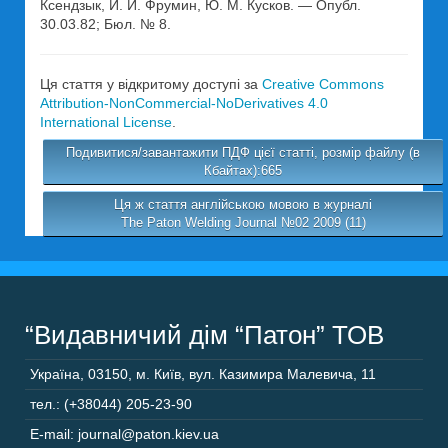
Ксендзык, И. И. Фрумин, Ю. М. Кусков. — Опубл.
30.03.82; Бюл. № 8.
Ця стаття у відкритому доступі за
Creative Commons
Attribution-NonCommercial-NoDerivatives 4.0
International License
.
Подивитися/завантажити ПДФ цієї статті, розмір файлу (в
Кбайтах):665
Ця ж стаття англійською мовою в журналі
The Paton Welding Journal №02 2009 (11)
“Видавничий дім “Патон” ТОВ
Україна
,
03150
,
м. Київ,
вул. Казимира Малевича, 11
тел.: (+38044) 205-23-90
E-mail: journal@paton.kiev.ua