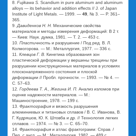
8.
Fujikawa S.
Scandium in pure aluminum and aluminum
alloys — its behavior and addition effects // J. of Japan
Institute of Light Metals. — 1999. —
49
, № 3. — P. 361–
365.
9.
Давиденков Н. Н.
Механические свойства
материалов и методы измерения деформаций: В 2 т.
— Киев: Наук. думка, 1981. — Т. 2. — 453 с.
10.
Пластичность
и разрушение / Под ред. В. Л.
Колмогорова. — М.: Металлургия, 1977. — 336 с.
11.
Клевцов Г. В.
Кинетика образования зон
пластической деформации у вершины трещины при
разрушении конструкционных материалов в условиях
плосконапряженного состояния и плоской
деформации // Пробл. прочности. — 1993. — № 4. —
С. 57–63.
12.
Гордеева Т. А., Жегина И. П.
Анализ изломов при
оценке надежности материалов. — М.:
Машиностроение, 1978. — 199 с.
13.
Фрактография
и вязкость разрушения
алюминиевых и титановых сплавов / В. С. Иванова, В.
Г. Кудряшов, Ю. К. Штовба и др. // Технология легких
сплавов. — 1974. — № 3. — С. 65–70.
14.
Фрактография
и атлас фрактограмм: Справ. /
Пер. с англ. — М.: Металлургия, 1982. — 489 с.