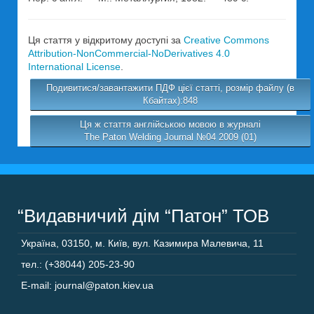
Ця стаття у відкритому доступі за
Creative Commons
Attribution-NonCommercial-NoDerivatives 4.0
International License
.
Подивитися/завантажити ПДФ цієї статті, розмір файлу (в
Кбайтах):848
Ця ж стаття англійською мовою в журналі
The Paton Welding Journal №04 2009 (01)
“Видавничий дім “Патон” ТОВ
Україна
,
03150
,
м. Київ,
вул. Казимира Малевича, 11
тел.: (+38044) 205-23-90
E-mail: journal@paton.kiev.ua