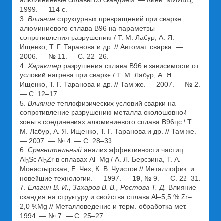
алюминиевые сплавы со скандием. — Киев: МИИВЦ,
1999. — 114 с.
3.
Влияние
структурных превращений при сварке
алюминиевого сплава В96 на параметры
сопротивления разрушению / Т. М. Лабур, А. Я.
Ищенко, Т. Г. Таранова и др. // Автомат. сварка. —
2006. — № 11. — С. 22–26.
4.
Характер
разрушения сплава В96 в зависимости от
условий нагрева при сварке / Т. М. Лабур, А. Я.
Ищенко, Т. Г. Таранова и др. // Там же. — 2007. — № 2.
— С. 12–17.
5.
Влияние
теплофизических условий сварки на
сопротивление разрушению металла околошовной
зоны в соединениях алюминиевого сплава В96цс / Т.
М. Лабур, А. Я. Ищенко, Т. Г. Таранова и др. // Там же.
— 2007. — № 4. — С. 28–33.
6.
Сравнительный
анализ эффективности частиц
Al
Sc Al
Zr в сплавах Al–Mg / А. Л. Березина, Т. А.
3
3
Монастырская, Е. Чех, К. В. Чуистов // Металлофиз. и
новейшие технологии. — 1997. —
19
, № 9. — С. 22–31.
7.
Елагин В. И., Захаров В. В., Ростова Т. Д.
Влияние
скандия на структуру и свойства сплава Al–5,5 % Zr–
2,0 %Mg // Металловедение и терм. обработка мет. —
1994. — № 7. — С. 25–27.