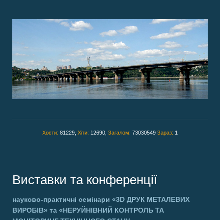
Хости:
81229,
Хіти:
12690,
Загалом:
73030549
Зараз:
1
Виставки та конференції
науково-практичні семінари
«3D ДРУК МЕТАЛЕВИХ
ВИРОБІВ»
та
«НЕРУЙНІВНИЙ КОНТРОЛЬ ТА