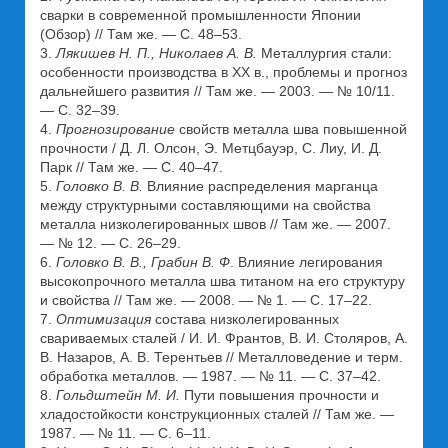
сварки в современной промышленности Японии
(Обзор) // Там же. — С. 48–53.
3.
Лякишев Н. П., Николаев А. В.
Металлургия стали:
особенности производства в ХХ в., проблемы и прогноз
дальнейшего развития // Там же. — 2003. — № 10/11.
— С. 32–39.
4.
Прогнозирование
свойств металла шва повышенной
прочности / Д. Л. Олсон, Э. Метцбауэр, С. Лиу, И. Д.
Парк // Там же. — С. 40–47.
5.
Головко В. В.
Влияние распределения марганца
между структурными составляющими на свойства
металла низколегированных швов // Там же. — 2007.
— № 12. — С. 26–29.
6.
Головко В. В., Грабин В. Ф
. Влияние легирования
высокопрочного металла шва титаном на его структуру
и свойства // Там же. — 2008. — № 1. — С. 17–22.
7.
Оптимизация
состава низколегированных
свариваемых сталей / И. И. Франтов, В. И. Столяров, А.
В. Назаров, А. В. Терентьев // Металловедение и терм.
обработка металлов. — 1987. — № 11. — С. 37–42.
8.
Гольдштейн М. И.
Пути повышения прочности и
хладостойкости конструкционных сталей // Там же. —
1987. — № 11. — С. 6–11.