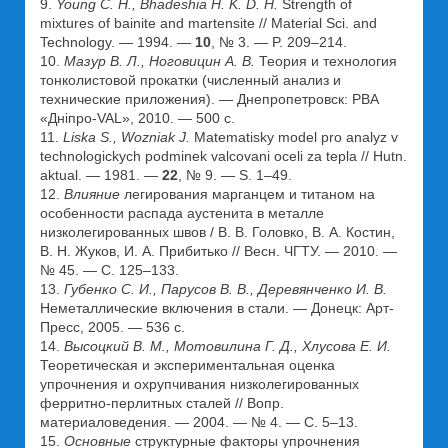
9.
Young C. H., Bhadeshia H. K. D. H.
Strength of
mixtures of bainite and martensite // Material Sci. and
Technology. — 1994. —
10
, № 3. — P. 209–214.
10.
Мазур В. Л., Ноговицин А. В.
Теория и технология
тонколистовой прокатки (численный анализ и
технические приложения). — Днепропетровск: РВА
«Дніпро-VAL», 2010. — 500 с.
11.
Liska S., Wozniak J.
Matematisky model pro analyz v
technologickych podminek valcovani oceli za tepla // Hutn.
aktual. — 1981. —
22
, № 9. — S. 1–49.
12.
Влияние
легирования марганцем и титаном на
особенности распада аустенита в металле
низколегированных швов / В. В. Головко, В. А. Костин,
В. Н. Жуков, И. А. Прибитько // Весн. ЧГТУ. — 2010. —
№ 45. — С. 125–133.
13.
Губенко С. И., Парусов В. В., Деревянченко И. В.
Неметаллические включения в стали. — Донецк: Арт-
Пресс, 2005. — 536 с.
14.
Высоцкий В. М., Мотовилина Г. Д., Хлусова Е. И.
Теоретическая и экспериментальная оценка
упрочнения и охрупчивания низколегированных
ферритно-перлитных сталей // Вопр.
материаловедения. — 2004. — № 4. — С. 5–13.
15.
Основные
структурные факторы упрочнения