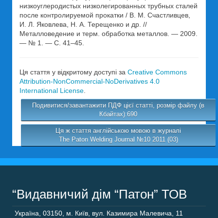
низкоуглеродистых низколегированных трубных сталей
после контролируемой прокатки / В. М. Счастливцев,
И. Л. Яковлева, Н. А. Терещенко и др. //
Металловедение и терм. обработка металлов. — 2009.
— № 1. — С. 41–45.
Ця стаття у відкритому доступі за
Creative Commons
Attribution-NonCommercial-NoDerivatives 4.0
International License
.
Подивитися/завантажити ПДФ цієї статті, розмір файлу (в
Кбайтах):690
Ця ж стаття англійською мовою в журналі
The Paton Welding Journal №10 2011 (03)
“Видавничий дім “Патон” ТОВ
Україна
,
03150
,
м. Київ,
вул. Казимира Малевича, 11