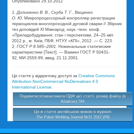
Опубликовано 29.10.2012
1.
Долиненко В. В., Скуба Т. Г., Ващенко
О. Ю.
Микропроцессорный контроллер регистрации
термоциклов многопроходной дуговой сварки // Збірник
тез доповідей XI Міжнарод. наук.-техн. конф.
«Приладобудування: стан і перспективи, 24–25 квіт.
2012 р., м. Київ, ПБФ, НТУУ «КПІ», 2012. — С. 223.
2.
ГОСТ Р 8.585–2001
. Номинальные статические
характеристики [Текст]. — Взамен ГОСТ Р 50431-
92, МИ 2559-99; введ. 21.11.2001.
Ця стаття у відкритому доступі за
Creative Commons
Attribution-NonCommercial-NoDerivatives 4.0
International License
.
Подивитися/завантажити ПДФ цієї статті, розмір файлу (в
Кбайтах):784
Ця ж стаття англійською мовою в журналі
The Paton Welding Journal №11 2012 (09)