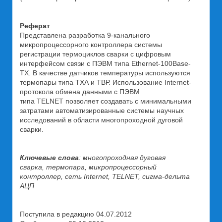
Реферат
Представлена разработка 9-канального
микропроцессорного контроллера системы
регистрации термоциклов сварки с цифровым
интерфейсом связи с ПЭВМ типа Ethernet-100Base-
TX. В качестве датчиков температуры используются
термопары типа ТХА и ТВР. Использование Internet-
протокола обмена данными с ПЭВМ
типа TELNET позволяет создавать с минимальными
затратами автоматизированные системы научных
исследований в области многопроходной дуговой
сварки.
Ключевые слова
: многопроходная дуговая
сварка, термопара, микропроцессорный
контроллер, сеть Internet, TELNET, сигма-дельта
АЦП
Поступила в редакцию 04.07.2012