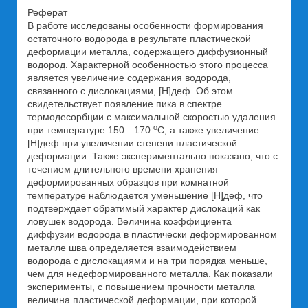
Реферат
В работе исследованы особенности формирования
остаточного водорода в результате пластической
деформации металла, содержащего диффузионный
водород. Характерной особенностью этого процесса
является увеличение содержания водорода,
связанного с дислокациями, [H]деф. Об этом
свидетельствует появление пика в спектре
термодесорбции с максимальной скоростью удаления
о
при температуре 150…170
С, а также увеличение
[H]деф при увеличении степени пластической
деформации. Также экспериментально показано, что с
течением длительного времени хранения
деформированных образцов при комнатной
температуре наблюдается уменьшение [H]деф, что
подтверждает обратимый характер дислокаций как
ловушек водорода. Величина коэффициента
диффузии водорода в пластически деформированном
металле шва определяется взаимодействием
водорода с дислокациями и на три порядка меньше,
чем для недеформированного металла. Как показали
эксперименты, с повышением прочности металла
величина пластической деформации, при которой