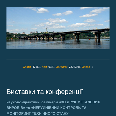
Хости:
47162,
Хіти:
9351,
Загалом:
73243382
Зараз:
1
Виставки та конференції
науково-практичні семінари
«3D ДРУК МЕТАЛЕВИХ
ВИРОБІВ»
та
«НЕРУЙНІВНИЙ КОНТРОЛЬ ТА
МОНІТОРИНГ ТЕХНІЧНОГО СТАНУ»