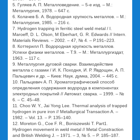
5. Гуляев А. П. Металловедение. – 5-е изд. – М.:
Металлургия, 1978. – 647 с.
6. Колачев Б. А. Водородная хрупкость металлов. – М.:
Металлургия, 1985. – 216 с.
7. Hydrogen trapping in ferritic steel weld metal / I.
Maroeff, D. L. Olson, M Eberhart, G. R. Edwards // Intern.
Materials Reviews. – 2002. – 47, № 4. – P.191–223.
8. Коттерилл П. Водородная хрупкость металлов.
Успехи физики металлов. – Т.9. – М.: Металлургиздат,
1963. – 117 с.
9. Металлургия дуговой сварки. Взаимодействие
металла с газами / И. К. Походня, И. Р. Явдощин, А. П.
Пальцевич и др. – Киев: Наук. думка, 2004. – 445 с.
10. Пальцевич А. П. Хроматографический способ
определения содержания водорода в компонентах
электродных покрытий // Автомат. сварка. – 1999. – №
6. – С. 45–48.
11. Choo W. Y., Jai Yong Lee. Thermal analysis of trapped
hydrogen in pure iron // Metallurgical Transaction A. –
1982. – Vol. 13. – P. 135–140.
12. Moreton G., Coe F. R., Boniszewski T. Part1.
Hydrogen movement in weld metal // Metal Constraction
and British Welding J. – 1971. – 3, № 5. – P. 185–187.