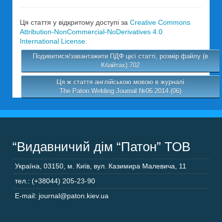
Ця стаття у відкритому доступі за
Creative Commons
Attribution-NonCommercial-NoDerivatives 4.0
International License
.
Подивитися/завантажити ПДФ цієї статті, розмір файлу (в
Кбайтах):702
Ця ж стаття англійською мовою в журналі
The Paton Welding Journal №06 2014 (06)
“Видавничий дім “Патон” ТОВ
Україна
,
03150
,
м. Київ,
вул. Казимира Малевича, 11
тел.: (+38044) 205-23-90
E-mail: journal@paton.kiev.ua