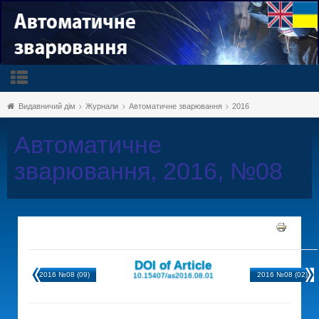
Видавничий дім
Журнали
Автоматичне зварювання
2016
Автоматичне
зварювання, 2016, №08
DOI of Article
2016 №08 (09)
2016 №08 (02)
10.15407/as2016.08.01