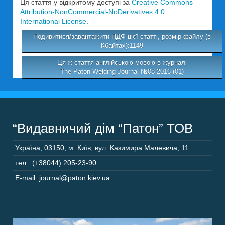
Ця стаття у відкритому доступі за
Creative Commons
Attribution-NonCommercial-NoDerivatives 4.0
International License
.
Подивитися/завантажити ПДФ цієї статті, розмір файлу (в
Кбайтах):1149
Ця ж стаття англійською мовою в журналі
The Paton Welding Journal №08 2016 (01)
“Видавничий дім “Патон” ТОВ
Україна
,
03150
,
м. Київ,
вул. Казимира Малевича, 11
тел.: (+38044) 205-23-90
E-mail: journal@paton.kiev.ua