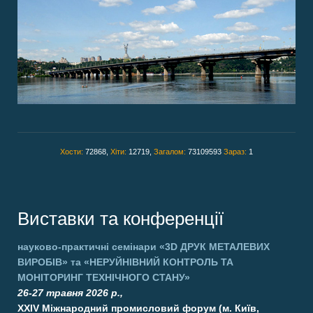
Хости:
72868,
Хіти:
12719,
Загалом:
73109593
Зараз:
1
Виставки та конференції
науково-практичні семінари
«3D ДРУК МЕТАЛЕВИХ
ВИРОБІВ»
та
«НЕРУЙНІВНИЙ КОНТРОЛЬ ТА
МОНІТОРИНГ ТЕХНІЧНОГО СТАНУ»
26-27 травня 2026 р.,
XXIV Міжнародний промисловий форум (м. Київ,