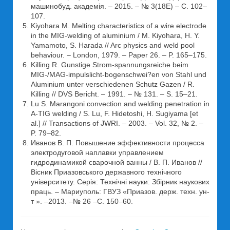
машинобуд. академія. – 2015. – № 3(18Е) – С. 102–
107.
Kiyohara M. Melting characteristics of a wire electrode
in the MIG-welding of aluminium / M. Kiyohara, H. Y.
Yamamoto, S. Harada // Arc physics and weld pool
behaviour. – London, 1979. – Paper 26. – P. 165–175.
Killing R. Gunstige Strom-spannungsreiche beim
MIG-/MAG-impulslicht-bogenschwei?en von Stahl und
Aluminium unter verschiedenen Schutz Gazen / R.
Killing // DVS Bericht. – 1991. – № 131. – S. 15–21.
Lu S. Marangoni convection and welding penetration in
A-TIG welding / S. Lu, F. Hidetoshi, H. Sugiyama [et
al.] // Transactions of JWRI. – 2003. – Vol. 32, № 2. –
P. 79–82.
Иванов В. П. Повышение эффективности процесса
электродуговой наплавки управлением
гидродинамикой сварочной ванны / В. П. Иванов //
Вісник Приазовського державного технічного
університету. Серія: Технічні науки: Збірник наукових
праць. – Мариуполь: ГВУЗ «Приазов. держ. техн. ун-
т ». –2013. –№ 26 –С. 150–60.