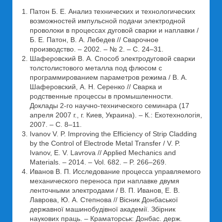
Патон Б. Е. Анализ технических и технологических
возможностей импульсной подачи электродной
проволоки в процессах дуговой сварки и наплавки /
Б. Е. Патон, В. А. Лебедев // Сварочное
производство. – 2002. – № 2. – С. 24–31.
Шаферовский В. А. Способ электродуговой сварки
толстолистового металла под флюсом с
программированием параметров режима / В. А.
Шаферовский, А. Н. Серенко // Сварка и
родственные процессы в промышленности.
Доклады 2-го научно-технического семинара (17
апреля 2007 г., г. Киев, Украина). – К.: Екотехнологія,
2007. – С. 8–11.
Ivanov V. P. Improving the Efficiency of Strip Cladding
by the Control of Electrode Metal Transfer / V. P.
Ivanov, E. V. Lavrova // Applied Mechanics and
Materials. – 2014. – Vol. 682. – P. 266–269.
Иванов В. П. Исследование процесса управляемого
механического переноса при наплавке двумя
ленточными электродами / В. П. Иванов, Е. В.
Лаврова, Ю. А. Степнова // Вісник Донбаської
державної машинобудівної академії. Збірник
наукових праць. – Краматорськ: Донбас. держ.