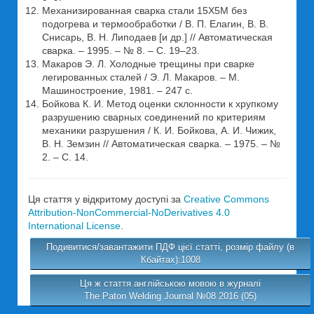
Механизированная сварка стали 15Х5М без
подогрева и термообработки / В. П. Елагин, В. В.
Снисарь, В. Н. Липодаев [и др.] // Автоматическая
сварка. – 1995. – № 8. – С. 19–23.
Макаров Э. Л. Холодные трещины при сварке
легированных сталей / Э. Л. Макаров. – М.
Машиностроение, 1981. – 247 с.
Бойкова К. И. Метод оценки склонности к хрупкому
разрушению сварных соединений по критериям
механики разрушения / К. И. Бойкова, А. И. Чижик,
В. Н. Земзин // Автоматическая сварка. – 1975. – №
2. – С. 14.
Ця стаття у відкритому доступі за
Creative Commons
Attribution-NonCommercial-NoDerivatives 4.0
International License
.
Подивитися/завантажити ПДФ цієї статті, розмір файлу (в
Кбайтах):1008
Ця ж стаття англійською мовою в журналі
The Paton Welding Journal №08 2016 (05)