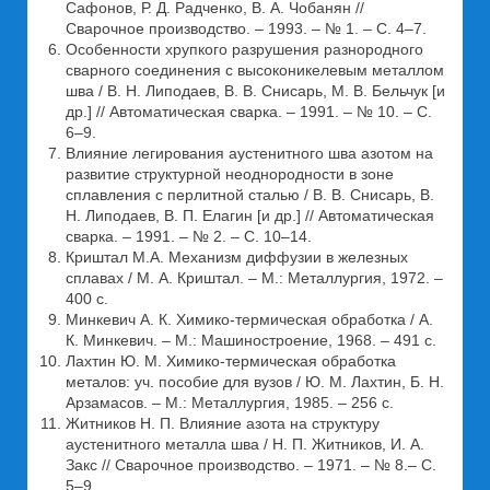
Сафонов, Р. Д. Радченко, В. А. Чобанян //
Сварочное производство. – 1993. – № 1. – С. 4–7.
Особенности хрупкого разрушения разнородного
сварного соединения с высоконикелевым металлом
шва / В. Н. Липодаев, В. В. Снисарь, М. В. Бельчук [и
др.] // Автоматическая сварка. – 1991. – № 10. – С.
6–9.
Влияние легирования аустенитного шва азотом на
развитие структурной неоднородности в зоне
сплавления с перлитной сталью / В. В. Снисарь, B.
Н. Липодаев, В. П. Елагин [и др.] // Автоматическая
сварка. – 1991. – № 2. – С. 10–14.
Криштал М.А. Механизм диффузии в железных
сплавах / М. А. Криштал. – М.: Металлургия, 1972. –
400 с.
Минкевич А. К. Химико-термическая обработка / А.
К. Минкевич. – М.: Машиностроение, 1968. – 491 с.
Лахтин Ю. М. Химико-термическая обработка
металов: уч. пособие для вузов / Ю. М. Лахтин, Б. Н.
Арзамасов. – М.: Металлургия, 1985. – 256 с.
Житников Н. П. Влияние азота на структуру
аустенитного металла шва / Н. П. Житников, И. А.
Закс // Сварочное производство. – 1971. – № 8.– С.
5–9.