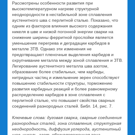
Рассмотрены особенности развития при
высокотемпературном нагреве структурной
неоднородности в нестабильной зоне сплавления
аустенитного шва с перлитной сталью. Показано, что
одним из факторов влияния высокого содержания
никеля в шве и низкой погонной энергии сварки на
снижение ширины ферритной прослойки является
уменьшение перегрева и деградации карбидов в
металле ЗТВ. Однако эти изменения не
предотвращают пленочные выделения карбидов и
охрупчивание металла между зоной сплавления и ЗТВ.
Легирование аустенитного металла шва азотом,
образование более стабильных, чем карбиды,
нитридных частиц и измельчение зерен способствуют
повышению стабильности структуры, торможению
развития карбидных реакций и более равномерному
распределению карбидов в зоне сплавления с
перлитной сталью, что повышает свойства сварных
соединений разнородных сталей. Библ. 14, рис. 7.
Ключевые слова: дуговая сварка, сварные соединения
разнородных сталей, зона сплавления, структурная
неоднородность, диффузия углерода, аустенитный
шов, никель, азот, обезуглероженная зона,