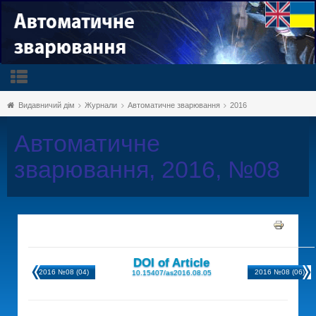
Видавничий дім
Журнали
Автоматичне зварювання
2016
Автоматичне
зварювання, 2016, №08
DOI of Article
2016 №08 (04)
2016 №08 (06)
10.15407/as2016.08.05