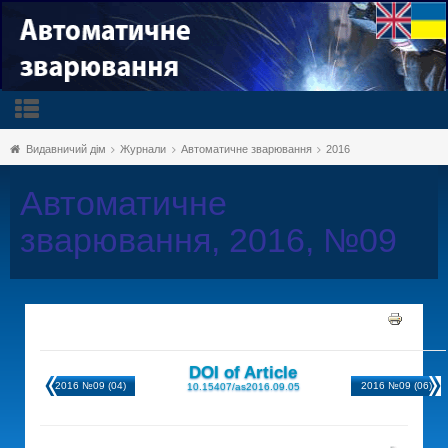
Видавничий дім
Журнали
Автоматичне зварювання
2016
Автоматичне
зварювання, 2016, №09
DOI of Article
2016 №09 (04)
2016 №09 (06)
10.15407/as2016.09.05