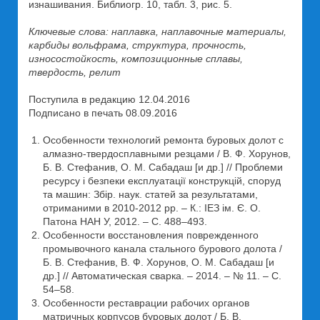
изнашивания. Библиогр. 10, табл. 3, рис. 5.
Ключевые слова: наплавка, наплавочные материалы,
карбиды вольфрама, структура, прочность,
износостойкость, композиционные сплавы,
твердость, релит
Поступила в редакцию 12.04.2016
Подписано в печать 08.09.2016
Особенности технологий ремонта буровых долот с
алмазно-твердосплавными резцами / В. Ф. Хорунов,
Б. В. Стефанив, О. М. Сабадаш [и др.] // Проблеми
ресурсу і безпеки експлуатації конструкцій, споруд
та машин: Збір. наук. статей за результатами,
отриманими в 2010-2012 рр. – К.: ІЕЗ ім. Є. О.
Патона НАН У, 2012. – С. 488–493.
Особенности восстановления поврежденного
промывочного канала стального бурового долота /
Б. В. Стефанив, В. Ф. Хорунов, О. М. Сабадаш [и
др.] // Автоматическая сварка. – 2014. – № 11. – С.
54–58.
Особенности реставрации рабочих органов
матричных корпусов буровых долот / Б. В.