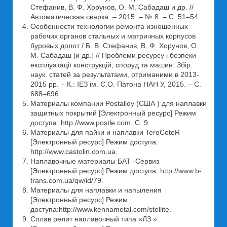
Стефанив, В. Ф. Хорунов, О. М. Сабадаш и др. //
Автоматическая сварка. – 2015. – № 8. – С. 51–54.
Особенности технологии ремонта изношенных
рабочих органов стальных и матричных корпусов
буровых долот / Б. В. Стефанив, В. Ф. Хорунов, О.
М. Сабадаш [и др.] // Проблеми ресурсу і безпеки
експлуатації конструкцій, споруд та машин: Збір.
наук. статей за результатами, отриманими в 2013-
2015 рр. – К.: ІЕЗ ім. Є.О. Патона НАН У, 2015. – С.
688–696.
Материалы компании Postalloy (США ) для наплавки
защитных покрытий [Электронный ресурс] Режим
доступа: http://www.postle.com. С. 9.
Материалы для пайки и наплавки TeroCoteR
[Электронный ресурс] Режим доступа:
http://www.castolin.com.ua.
Наплавочные материалы БАТ -Сервиз
[Электронный ресурс] Режим доступа: http://www.b-
trans.com.ua/qw/id/79.
Материалы для наплавки и напыления
[Электронный ресурс] Режим
доступа:http://www.kennametal.com/stellite.
Сплав релит наплавочный типа «ЛЗ »: