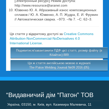
[Электронный ресурс] Режим доступа:
http://www.resoursce@aranei.com
Юзвенко Ю. А. Абразивный износ композиционных
сплавов / Ю. А. Юзвенко, А. П. Жудра, Е. И. Фрумин
// Автоматическая сварка. –973. –№ 7. –С. 62–3.
Ця стаття у відкритому доступі за
Creative Commons
Attribution-NonCommercial-NoDerivatives 4.0
International License
.
Подивитися/завантажити ПДФ цієї статті, розмір файлу (в
Кбайтах):889
Ця ж стаття англійською мовою в журналі
The Paton Welding Journal №09 2016 (05)
“Видавничий дім “Патон” ТОВ
Україна
,
03150
,
м. Київ,
вул. Казимира Малевича, 11