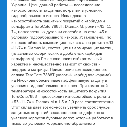
Украине. Цель данной работы — исследование
износостойкости защитных покрытий в условиях
гидроабразивного износа. Исследована
износостойкость защитных покрытий с карбидами
вольфрама TeroCote 7888Т, Diamax M, релит «ЛЗ -11-
7», наплавленных дуговым способом на сталь 45 в
условиях гидроабразивного износа. Установлено, что
износостойкость композиционных сплавов релита «ЛЗ
-11-7» и Diamax M, состоящих из армирующих частиц
(плавленых сферических и дробленых карбидов
вольфрама) на Fe-основе носит избирательный
характер и несущественно зависит от свойств и
твердости матрицы. Применение композиционного
сплава TeroCote 7888Т (колотый карбид вольфрама)
на Ni-основе обеспечивает эффективную защиту в
условиях гидроабразивного износа. При комнатной
температуре износостойкость защитного покрытия
TeroCote7888Т превосходит износостойкость релита
«ЛЗ -11-7» и Diamax M в 1,5 и 2,0 раза соответственно.
Этот сплав дает возможность увеличить срок службы
защитных покрытий восстановленных дефектных
участков корпусов буровых долот, которые работают в
тяжелых условиях коррозионно-абразивного