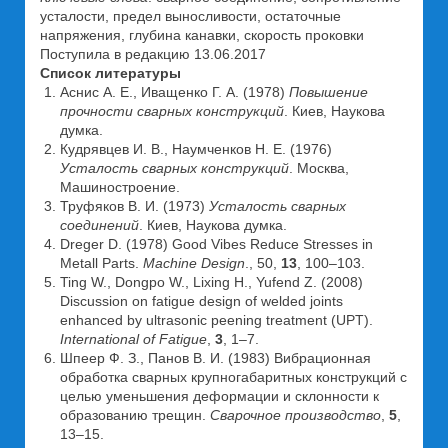
усталости, предел выносливости, остаточные
напряжения, глубина канавки, скорость проковки
Поступила в редакцию 13.06.2017
Список литературы
Аснис А. Е., Иващенко Г. А. (1978)
Повышение
прочнос
ти сварных конструкций
. Киев, Наукова
думка.
Кудрявцев И. В., Наумченков Н. Е. (1976)
Усталость сварных конструкций
. Москва,
Машиностроение.
Труфяков В. И. (1973)
Усталость сварных
соединений
. Киев, Наукова думка.
Dreger D. (1978) Good Vibes Reduce Stresses in
Metall Parts.
Machine Design
., 50,
13
, 100–103.
Ting W., Dongpo W., Lixing H., Yufend Z. (2008)
Discussion on fatigue design of welded joints
enhanced by ultrasonic peening treatment (UPT).
International
of
Fatigue
,
3
, 1–7.
Шпеер Ф. З., Панов В. И. (1983) Вибрационная
обработка сварных крупногабаритных конструкций с
целью уменьшения деформации и склонности к
образованию трещин.
Сварочное производство
,
5
,
13–15.