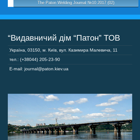
The Paton Welding Journal №10 2017 (02)
“Видавничий дім “Патон” ТОВ
Україна
,
03150
,
м. Київ,
вул. Казимира Малевича, 11
тел.: (+38044) 205-23-90
E-mail: journal@paton.kiev.ua