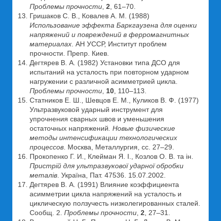
Проблемы прочности
,
2
, 61–70.
Гришаков С. В., Ковалев А. М. (1988)
Использование эффекта Баркгаузена для оценки
напряжений и повреждений в ферромагнитных
материалах
. АН УССР, Институт проблем
прочности. Препр. Киев.
Дегтярев В. А. (1982) Установки типа ДСО для
испытаний на усталость при повторном ударном
нагружении с различной асимметрией цикла.
Проблемы прочности
,
10
, 110–113.
Статников Е. Ш., Шевцов Е. М., Куликов В. Ф. (1977)
Ультразвуковой ударный инструмент для
упрочнения сварных швов и уменьшения
остаточных напряжений
. Новые физические
методы интенсификации технологических
процессов
. Москва, Металлургия, сс. 27–29.
Прокопенко Г. И., Клейман Я. І., Козлов О. В. та ін.
Пристрій для ультразвукової ударної обробки
металів
. Україна, Пат. 47536. 15.07.2002.
Дегтярев В. А. (1991) Влияние коэффициента
асимметрии цикла напряжений на усталость и
циклическую ползучесть низколегированных сталей.
Сообщ. 2.
Проблемы прочности
,
2
, 27–31.