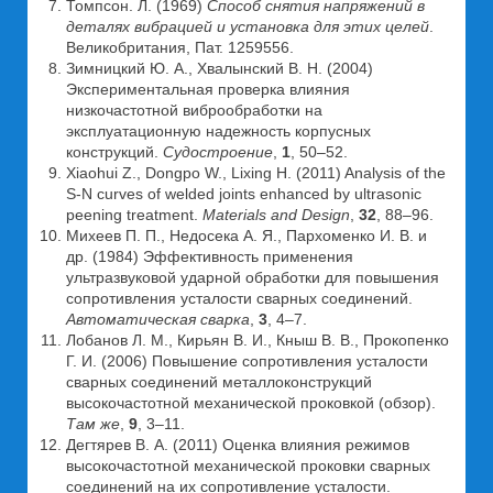
Томпсон. Л. (1969)
Способ снятия напряжений в
деталях вибрацией и установка для этих целей
.
Великобритания, Пат. 1259556.
Зимницкий Ю. А., Хвалынский В. Н. (2004)
Экспериментальная проверка влияния
низкочастотной виброобработки на
эксплуатационную надежность корпусных
конструкций.
Судостроение
,
1
, 50–52.
Xiaohui Z., Dongpo W., Lixing H. (2011) Analysis of the
S-N curves of welded joints enhanced by ultrasonic
peening treatment.
Materials
and
Design
,
32
, 88–96.
Михеев П. П., Недосека А. Я., Пархоменко И. В. и
др. (1984) Эффективность применения
ультразвуковой ударной обработки для повышения
сопротивления усталости сварных соединений.
Автоматическая сварка
,
3
, 4–7.
Лобанов Л. М., Кирьян В. И., Кныш В. В., Прокопенко
Г. И. (2006) Повышение сопротивления усталости
сварных соединений металлоконструкций
высокочастотной механической проковкой (обзор).
Там же
,
9
, 3–11.
Дегтярев В. А. (2011) Оценка влияния режимов
высокочастотной механической проковки сварных
соединений на их сопротивление усталости.