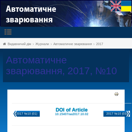
Видавничий дім
Журнали
Автоматичне зварювання
2017
Автоматичне
зварювання, 2017, №10
DOI of Article
2017 №10 (01)
2017 №10 (03)
10.15407/as2017.10.02