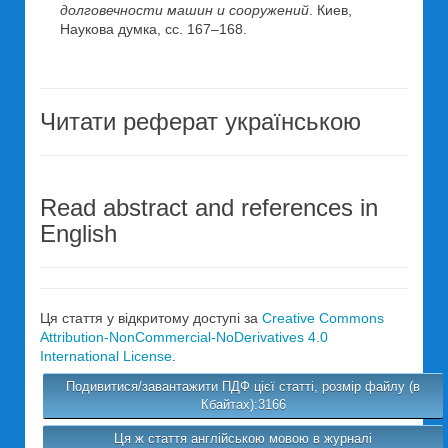
долговечности машин и сооружений
. Киев,
Наукова думка, сс. 167–168.
Читати реферат українською
Read abstract and references in
English
Ця стаття у відкритому доступі за
Creative Commons
Attribution-NonCommercial-NoDerivatives 4.0
International License
.
Подивитися/завантажити ПДФ цієї статті, розмір файлу (в
Кбайтах):3166
Ця ж стаття англійською мовою в журналі