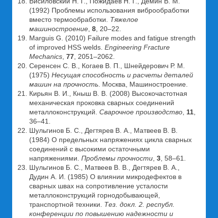
Висиловский Н. Г., Пожидаев Н. Г., Демин В. М.
(1992) Проблемы использования виброобработки
вместо термообработки.
Тяжелое
машиностроение
,
8
, 20–22.
Marguis G. (2010) Failure modes and fatigue strength
of improved HSS welds.
Engineering
Fracture
Mechanics
,
77
, 2051–2062.
Серенсен С. В., Когаев В. П., Шнейдерович Р. М.
(1975)
Несущая способность и расчеты деталей
машин на прочность
. Москва, Машиностроение.
Кирьян В. И., Кныш В. В. (2008) Высокочастотная
механическая проковка сварных соединений
металлоконструкций.
Сварочное производство
,
11
,
36–41.
Шульгинов Б. С., Дегтярев В. А., Матвеев В. В.
(1984) О предельных напряжениях цикла сварных
соединений с высокими остаточными
напряжениями.
Проблемы прочности
,
3
, 58–61.
Шульгинов Б. С., Матвеев В. В., Дегтярев В. А.,
Дудин А. И. (1985) О влиянии микродефектов в
сварных швах на сопротивление усталости
металлоконструкций горнодобывающей,
транспортной техники.
Тез. докл. 2. республ.
конференции по повышению надежности и