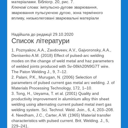
матеріалами. Бібліогр. 20, рис. 7.
Ключові слова:
імпульсно-дугове зварювання,
зварювання пульсуючою дугою, зона термічного
впливу, низьколеговані зварювальні матеріали
Надійшла до редакції 29.10.2020
Список літератури
1. Poznyakov, A.A., Zavdoveev, A.V., Gajvoronsky, A.A.,
Denisenko A.M. (2018) Effect of pulsed-arc welding
modes on the change of weld metal and haz parameters
of welded joints produced with Sv-08kh20N9G7T wire.
The Paton Welding J., 9, 7–12.
2. Palani, P.K., Murugan, N. (2006) Selection of
parameters of pulsed current gas metal arc welding. J. of
Materials Processing Technology, 172, 1–10.
3. Tong, H., Ueyama, T. et al. (2001) Quality and
productivity improvement in aluminium alloy thin sheet
welding using alternating current pulsed metal inert gas
welding system. Sci. Technol. Weld. Join., 6, 4, 203–208.
4. Needham, J.C., Carter, A.W. (1965) Material transfer
characteristics with pulsed current. Brit. Welding. J., 5,
229–241.