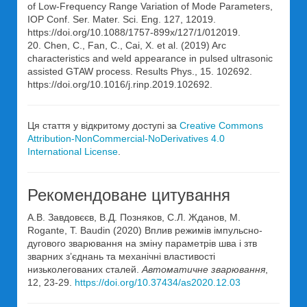
of Low-Frequency Range Variation of Mode Parameters,
IOP Conf. Ser. Mater. Sci. Eng. 127, 12019.
https://doi.org/10.1088/1757-899x/127/1/012019.
20. Chen, C., Fan, C., Cai, X. et al. (2019) Arc
characteristics and weld appearance in pulsed ultrasonic
assisted GTAW process. Results Phys., 15. 102692.
https://doi.org/10.1016/j.rinp.2019.102692.
Ця стаття у відкритому доступі за
Creative Commons
Attribution-NonCommercial-NoDerivatives 4.0
International License
.
Рекомендоване цитування
А.В. Завдовєєв, В.Д. Позняков, С.Л. Жданов, M.
Rogante, T. Baudin (2020) Вплив режимів імпульсно-
дугового зварювання на зміну параметрів шва і зтв
зварних з’єднань та механічні властивості
низьколегованих сталей.
Автоматичне зварювання
,
12, 23-29.
https://doi.org/10.37434/as2020.12.03