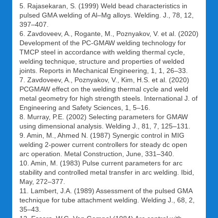
5. Rajasekaran, S. (1999) Weld bead characteristics in
pulsed GMA welding of Al–Mg alloys. Welding. J., 78, 12,
397–407.
6. Zavdoveev, A., Rogante, M., Poznyakov, V. et al. (2020)
Development of the PC-GMAW welding technology for
TMCP steel in accordance with welding thermal cycle,
welding technique, structure and properties of welded
joints. Reports in Mechanical Engineering, 1, 1, 26–33.
7. Zavdoveev, A., Poznyakov, V., Kim, H.S. et al. (2020)
PCGMAW effect on the welding thermal cycle and weld
metal geometry for high strength steels. International J. of
Engineering and Safety Sciences, 1, 5–16.
8. Murray, P.E. (2002) Selecting parameters for GMAW
using dimensional analysis. Welding J., 81, 7, 125–131.
9. Amin, M., Ahmed N. (1987) Synergic control in MIG
welding 2-power current controllers for steady dc open
arc operation. Metal Construction, June, 331–340.
10. Amin, M. (1983) Pulse current parameters for arc
stability and controlled metal transfer in arc welding. Ibid,
May, 272–377.
11. Lambert, J.A. (1989) Assessment of the pulsed GMA
technique for tube attachment welding. Welding J., 68, 2,
35–43.