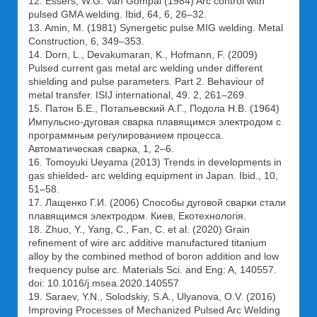
12. Essers, W.G. Van Gompal (1984) Arc control with
pulsed GMA welding. Ibid, 64, 6, 26–32.
13. Amin, M. (1981) Synergetic pulse MIG welding. Metal
Construction, 6, 349–353.
14. Dorn, L., Devakumaran, K., Hofmann, F. (2009)
Pulsed current gas metal arc welding under different
shielding and pulse parameters. Part 2. Behaviour of
metal transfer. ISIJ international, 49. 2, 261–269.
15. Патон Б.Е., Потапьевский А.Г., Подола Н.В. (1964)
Импульсно-дуговая сварка плавящимся электродом с
программным регулированием процесса.
Автоматическая сварка, 1, 2–6.
16. Tomoyuki Ueyama (2013) Trends in developments in
gas shielded- arc welding equipment in Japan. Ibid., 10,
51–58.
17. Лащенко Г.И. (2006) Способы дуговой сварки стали
плавящимся электродом. Киев, Екотехнологiя.
18. Zhuo, Y., Yang, C., Fan, C. et al. (2020) Grain
refinement of wire arc additive manufactured titanium
alloy by the combined method of boron addition and low
frequency pulse arc. Materials Sci. and Eng: A, 140557.
doi: 10.1016/j.msea.2020.140557
19. Saraev, Y.N., Solodskiy, S.A., Ulyanova, O.V. (2016)
Improving Processes of Mechanized Pulsed Arc Welding