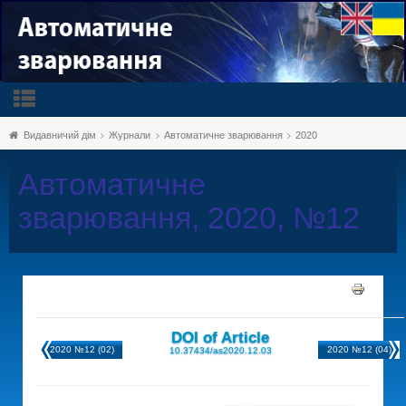
Видавничий дім
Журнали
Автоматичне зварювання
2020
Автоматичне
зварювання, 2020, №12
DOI of Article
2020 №12 (02)
2020 №12 (04)
10.37434/as2020.12.03