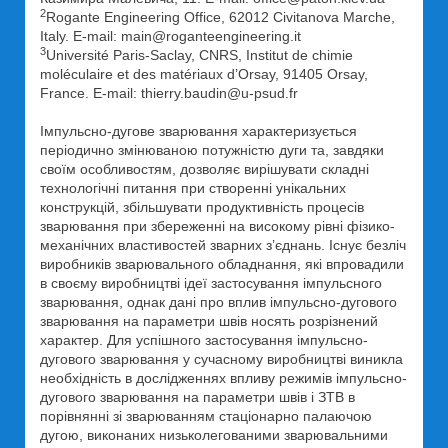
2
Rogante Engineering Office, 62012 Civitanova Marche,
Italy. E-mail: main@roganteengineering.it
3
Université Paris-Saclay, CNRS, Institut de chimie
moléculaire et des matériaux d’Orsay, 91405 Orsay,
France. E-mail: thierry.baudin@u-psud.fr
Імпульсно-дугове зварювання характеризується
періодично змінюваною потужністю дуги та, завдяки
своїм особливостям, дозволяє вирішувати складні
технологічні питання при створенні унікальних
конструкцій, збільшувати продуктивність процесів
зварювання при збереженні на високому рівні фізико-
механічних властивостей зварних з’єднань. Існує безліч
виробників зварювального обладнання, які впровадили
в своєму виробництві ідеї застосування імпульсного
зварювання, однак дані про вплив імпульсно-дугового
зварювання на параметри швів носять розрізнений
характер. Для успішного застосування імпульсно-
дугового зварювання у сучасному виробництві виникла
необхідність в дослідженнях впливу режимів імпульсно-
дугового зварювання на параметри швів і ЗТВ в
порівнянні зі зварюванням стаціонарно палаючою
дугою, виконаних низьколегованими зварювальними