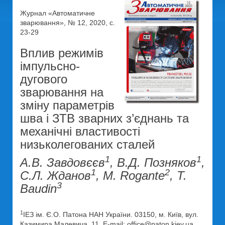
Журнал «Автоматичне
зварювання», № 12, 2020, с.
23-29
Вплив режимів
імпульсно-
дугового
зварювання на
зміну параметрів
шва і ЗТВ зварних з’єднань та
механічні властивості
низьколегованих сталей
1
1
А.В. Завдовєєв
, В.Д. Позняков
,
1
2
С.Л. Жданов
, M. Rogante
, T.
3
Baudin
1
ІЕЗ ім. Є.О. Патона НАН України. 03150, м. Київ, вул.
Казимира Малевича, 11. E-mail: office@paton.kiev.ua