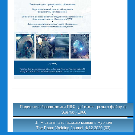
Подивитися/завантажити ПДФ цієї статті, розмір файлу (в
Кбайтах):1066
Ця ж стаття англійською мовою в журналі
The Paton Welding Journal №12 2020 (03)