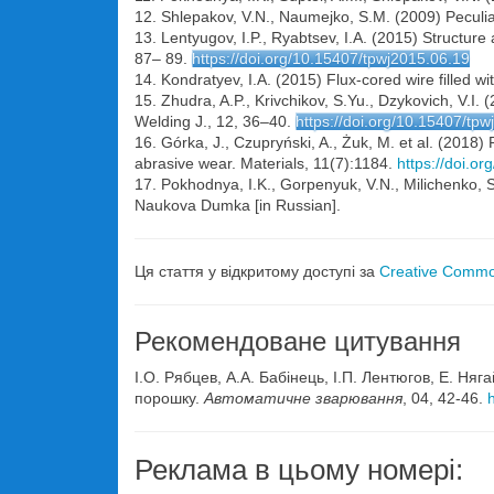
12. Shlepakov, V.N., Naumejko, S.M. (2009) Peculiar
13. Lentyugov, I.P., Ryabtsev, I.A. (2015) Structur
87– 89.
https://doi.org/10.15407/tpwj2015.06.19
14. Kondratyev, I.A. (2015) Flux-cored wire filled wi
15. Zhudra, A.P., Krivchikov, S.Yu., Dzykovich, V.I
Welding J., 12, 36–40.
https://doi.org/10.15407/tp
16. Górka, J., Czupryński, A., Żuk, M. et al. (2018) 
abrasive wear. Materials, 11(7):1184.
https://doi.o
17. Pokhodnya, I.K., Gorpenyuk, V.N., Milichenko, S.
Naukova Dumka [in Russian].
Ця стаття у відкритому доступі за
Creative Common
Рекомендоване цитування
І.О. Рябцев, А.А. Бабінець, І.П. Лентюгов, Е. Ня
порошку.
Автоматичне зварювання
, 04, 42-46.
Реклама в цьому номері: