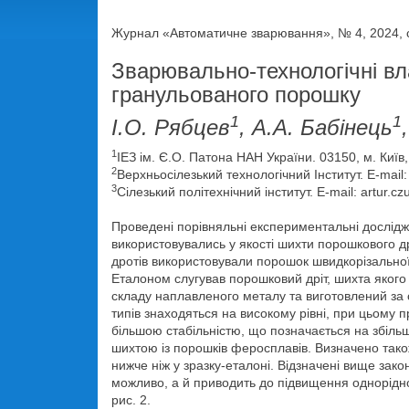
Журнал «Автоматичне зварювання», № 4, 2024, с
Зварювально-технологічні вл
гранульованого порошку
1
1
І.О. Рябцев
, А.А. Бабінець
1
ІЕЗ ім. Є.О. Патона НАН України. 03150, м. Київ
2
Верхньосілезький технологічний Інститут. E-mail: 
3
Сілезький політехнічний інститут. E-mail: artur.cz
Проведені порівняльні експериментальні дослідж
використовувались у якості шихти порошкового др
дротів використовували порошок швидкорізальн
Еталоном слугував порошковий дріт, шихта якого
складу наплавленого металу та виготовлений за 
типів знаходяться на високому рівні, при цьом
більшою стабільністю, що позначається на збільш
шихтою із порошків феросплавів. Визначено тако
нижче ніж у зразку-еталоні. Відзначені вище зак
можливо, а й приводить до підвищення одноріднос
рис. 2.