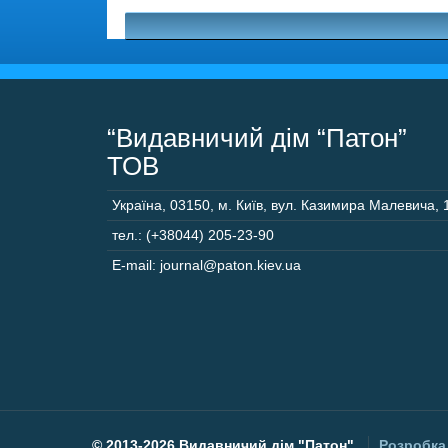
“Видавничий дім “Патон”
ТОВ
Україна
,
03150
,
м. Київ,
вул. Казимира Малевича, 
тел.: (+38044) 205-23-90
E-mail: journal@paton.kiev.ua
©
2013-2026 Видавничий дім "Патон".
Розробка