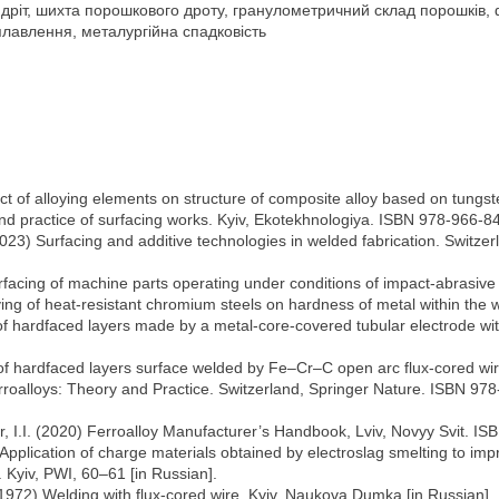
ріт, шихта порошкового дроту, гранулометричний склад порошків, 
плавлення, металургійна спадковість
ffect of alloying elements on structure of composite alloy based on tung
and practice of surfacing works. Kyiv, Ekotekhnologiya. ISBN 978-966-84
 (2023) Surfacing and additive technologies in welded fabrication. Swit
rfacing of machine parts operating under conditions of impact-abrasive
oying of heat-resistant chromium steels on hardness of metal within the
of hardfaced layers made by a metal-core-covered tubular electrode wit
es of hardfaced layers surface welded by Fe–Cr–C open arc flux-cored w
Ferroalloys: Theory and Practice. Switzerland, Springer Nature. ISBN 9
ucher, I.I. (2020) Ferroalloy Manufacturer’s Handbook, Lviv, Novyy Svit. 
 Application of charge materials obtained by electroslag smelting to impr
 Kyiv, PWI, 60–61 [in Russian].
(1972) Welding with flux-cored wire. Kyiv, Naukova Dumka [in Russian].