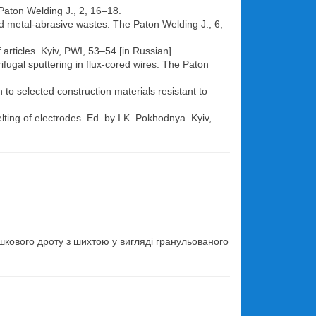
 Paton Welding J., 2, 16–18.
sed metal-abrasive wastes. The Paton Welding J., 6,
 articles. Kyiv, PWI, 53–54 [in Russian].
ifugal sputtering in flux-cored wires. The Paton
n to selected construction materials resistant to
lting of electrodes. Ed. by I.K. Pokhodnya. Kyiv,
.
ошкового дроту з шихтою у вигляді гранульованого