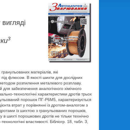
 вигляді
3
ски
гранульованих матеріалів, які
і під флюсом. В якості шихти для дослідних
методом розпилення металевого розплаву.
 для забезпечення аналогічного хімічного
льно-технологічні характеристики дротів трьох
анульований порошок ПГ-Р6М5, характеризується
ієнта втрат у порівнянні із дротом-аналогом з
дротами із шихтою з гранульованих порошків,
у в шихті порошкових дротів не тільки технічно
нологічні властивості. Бібліогр. 18, табл. 3,