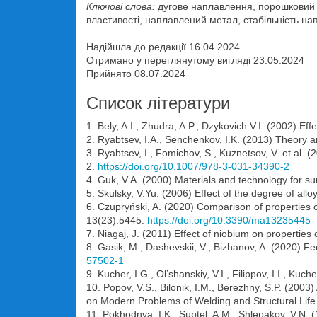
Ключові слова:
дугове наплавлення, порошковий д
властивості, наплавлений метал, стабільність на
Надійшла до редакції 16.04.2024
Отримано у переглянутому вигляді 23.05.2024
Прийнято 08.07.2024
Список літератури
1. Bely, A.I., Zhudra, A.P., Dzykovich V.I. (2002) E
2. Ryabtsev, I.A., Senchenkov, I.K. (2013) Theory 
3. Ryabtsev, I., Fomichov, S., Kuznetsov, V. et al.
2.
https://doi.org/10.1007/978-3-031-34390-2
4. Guk, V.A. (2000) Materials and technology for su
5. Skulsky, V.Yu. (2006) Effect of the degree of all
6. Czupryński, A. (2020) Comparison of properties 
13(23):5445.
https://doi.org/10.3390/ma13235445
7. Niagaj, J. (2011) Effect of niobium on properti
8. Gasik, M., Dashevskii, V., Bizhanov, A. (2020) 
57502-1
9. Kucher, I.G., Ol’shanskiy, V.I., Filippov, I.I., K
10. Popov, V.S., Bilonik, I.M., Berezhny, S.P. (2003)
on Modern Problems of Welding and Structural Life.
11. Pokhodnya, I.K., Suptel, A.M., Shlepakov, V.N. 