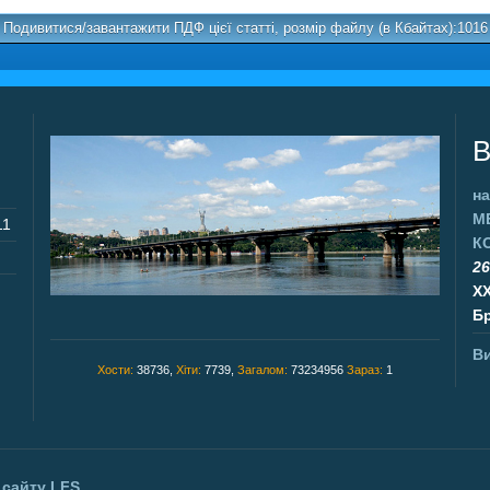
Подивитися/завантажити ПДФ цієї статті, розмір файлу (в Кбайтах):1016
В
на
М
11
К
26
X
Бр
Ви
Хости:
38736,
Хіти:
7739,
Загалом:
73234956
Зараз:
1
 сайту
LFS