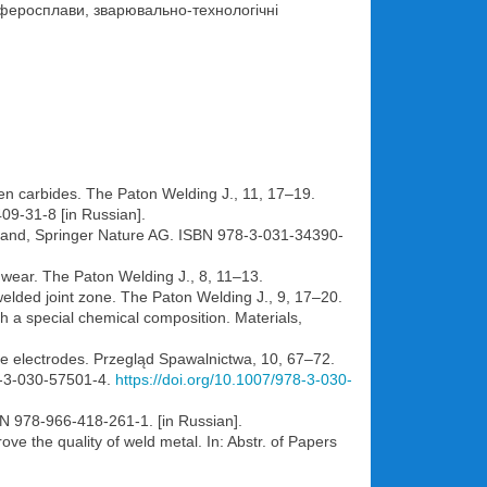
феросплави, зварювально-технологічні
sten carbides. The Paton Welding J., 11, 17–19.
09-31-8 [in Russian].
zerland, Springer Nature AG. ISBN 978-3-031-34390-
 wear. The Paton Welding J., 8, 11–13.
 welded joint zone. The Paton Welding J., 9, 17–20.
h a special chemical composition. Materials,
ire electrodes. Przegląd Spawalnictwa, 10, 67–72.
78-3-030-57501-4.
https://doi.org/10.1007/978-3-030-
ISBN 978-966-418-261-1. [in Russian].
ove the quality of weld metal. In: Abstr. of Papers