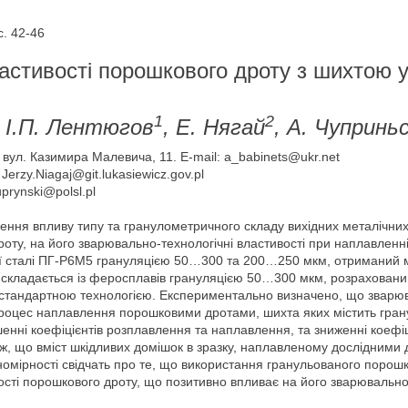
. 42-46
астивості порошкового дроту з шихтою у
1
2
, І.П. Лентюгов
, Е. Нягай
, А. Чупринь
, вул. Казимира Малевича, 11. E-mail: a_babinets@ukr.net
Jerzy.Niagaj@git.lukasiewicz.gov.pl
uprynski@polsl.pl
ення впливу типу та гранулометричного складу вихідних металічних 
оту, на його зварювально-технологічні властивості при наплавленн
ої сталі ПГ-Р6М5 грануляцією 50…300 та 200…250 мкм, отриманий 
 складається із феросплавів грануляцією 50…300 мкм, розрахований
стандартною технологією. Експериментально визначено, що зварюва
у процес наплавлення порошковими дротами, шихта яких містить гр
енні коефіцієнтів розплавлення та наплавлення, та зниженні коефіц
ж, що вміст шкідливих домішок в зразку, наплавленому дослідними 
ономірності свідчать про те, що використання гранульованого порошк
ті порошкового дроту, що позитивно впливає на його зварювально-тех