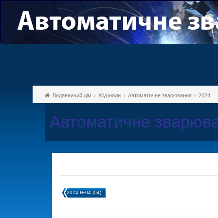
Видавничий дім
Журнали
Автоматичне зварювання
2024
Автоматичне зварюва
2024 №04 (04)