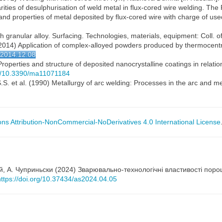
ities of desulphurisation of weld metal in flux-cored wire welding. The
e and properties of metal deposited by flux-cored wire with charge of u
th granular alloy. Surfacing. Technologies, materials, equipment: Coll. of
. (2014) Application of complex-alloyed powders produced by thermocentr
wj2014.12.08
Properties and structure of deposited nanocrystalline coatings in relatio
rg/10.3390/ma11071184
S. et al. (1990) Metallurgy of arc welding: Processes in the arc and me
s Attribution-NonCommercial-NoDerivatives 4.0 International License
гай, А. Чуприньски (2024) Зварювально-технологічні властивості пор
https://doi.org/10.37434/as2024.04.05