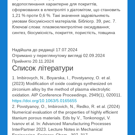
водопоглинання характерне для покриттів,
сформованих в електроліті з діатомітом, що становить
1,21 % проти 0,6 %. Такі значення задовільняють
умовам біосумісності матеріалів. Бібліогр. 39, рис. 7.
Ключові слова:
плазмоелектролітне оксидування;
синтез, біосумісність, покриття, пористість, товщина
Надійшла до редакції 17.07.2024
Отримано у переглянутому вигляді 02.09.2024
Прийнято 20.11.2024
Список літератури
1. Imbirovych, N., Boyarska, I., Povstyanoy, O. et al.
(2023) Modification of oxide coatings synthesized on
zirconium alloy by the method of plasma electrolytic
oxidation. AIP Conference Proceedings, 2949(1), 020011.
https://doi.org/10.1063/5.0165655
2. Povstyanoy, O., Imbirovich, N., Redko, R. et al. (2024)
Numerical evaluation of the properties of highly efficient
titanium porous materials. Eds by V., Tonkonogyi, V.
Ivanov et al. In: Advanced Manufacturing Processes
InterPartner 2023. Lecture Notes in Mechanical