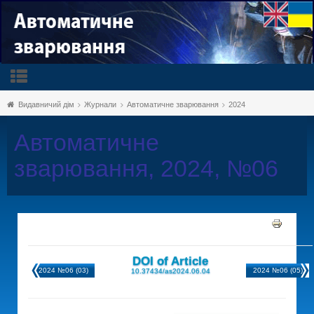
Видавничий дім
Журнали
Автоматичне зварювання
2024
Автоматичне
зварювання, 2024, №06
DOI of Article
2024 №06 (03)
2024 №06 (05)
10.37434/as2024.06.04