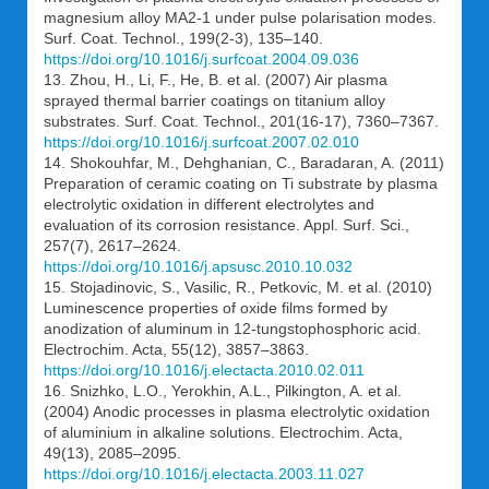
magnesium alloy MA2-1 under pulse polarisation modes.
Surf. Coat. Technol., 199(2-3), 135–140.
https://doi.org/10.1016/j.surfcoat.2004.09.036
13. Zhou, H., Li, F., He, B. et al. (2007) Air plasma
sprayed thermal barrier coatings on titanium alloy
substrates. Surf. Coat. Technol., 201(16-17), 7360–7367.
https://doi.org/10.1016/j.surfcoat.2007.02.010
14. Shokouhfar, M., Dehghanian, C., Baradaran, A. (2011)
Preparation of ceramic coating on Ti substrate by plasma
electrolytic oxidation in different electrolytes and
evaluation of its corrosion resistance. Appl. Surf. Sci.,
257(7), 2617–2624.
https://doi.org/10.1016/j.apsusc.2010.10.032
15. Stojadinovic, S., Vasilic, R., Petkovic, M. et al. (2010)
Luminescence properties of oxide films formed by
anodization of aluminum in 12-tungstophosphoric acid.
Electrochim. Acta, 55(12), 3857–3863.
https://doi.org/10.1016/j.electacta.2010.02.011
16. Snizhko, L.O., Yerokhin, A.L., Pilkington, A. et al.
(2004) Anodic processes in plasma electrolytic oxidation
of aluminium in alkaline solutions. Electrochim. Acta,
49(13), 2085–2095.
https://doi.org/10.1016/j.electacta.2003.11.027