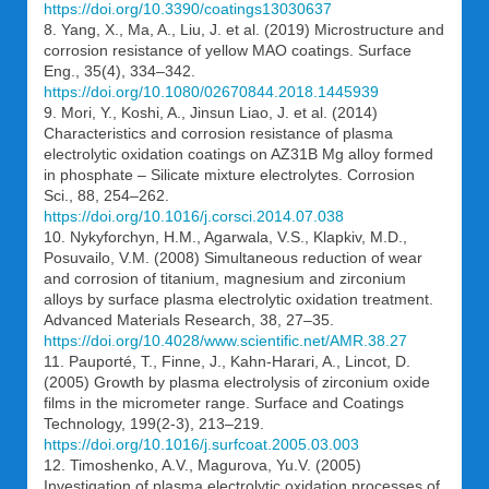
https://doi.org/10.3390/coatings13030637
8. Yang, X., Ma, A., Liu, J. et al. (2019) Microstructure and
corrosion resistance of yellow MAO coatings. Surface
Eng., 35(4), 334–342.
https://doi.org/10.1080/02670844.2018.1445939
9. Mori, Y., Koshi, A., Jinsun Liao, J. et al. (2014)
Characteristics and corrosion resistance of plasma
electrolytic oxidation coatings on AZ31B Mg alloy formed
in phosphate – Silicate mixture electrolytes. Corrosion
Sci., 88, 254–262.
https://doi.org/10.1016/j.corsci.2014.07.038
10. Nykyforchyn, H.M., Agarwala, V.S., Klapkiv, M.D.,
Posuvailo, V.M. (2008) Simultaneous reduction of wear
and corrosion of titanium, magnesium and zirconium
alloys by surface plasma electrolytic oxidation treatment.
Advanced Materials Research, 38, 27–35.
https://doi.org/10.4028/www.scientific.net/AMR.38.27
11. Pauporté, T., Finne, J., Kahn-Harari, A., Lincot, D.
(2005) Growth by plasma electrolysis of zirconium oxide
films in the micrometer range. Surface and Coatings
Technology, 199(2-3), 213–219.
https://doi.org/10.1016/j.surfcoat.2005.03.003
12. Timoshenko, A.V., Magurova, Yu.V. (2005)
Investigation of plasma electrolytic oxidation processes of