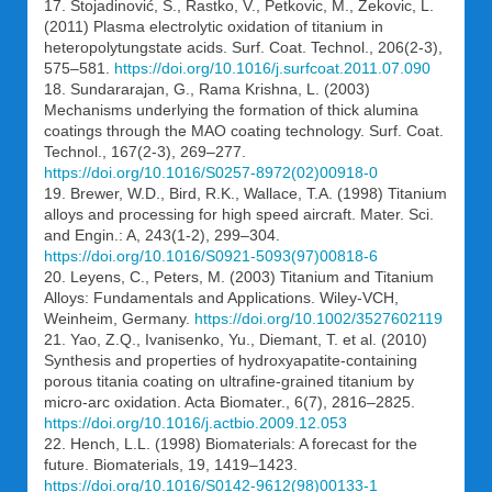
17. Stojadinović, S., Rastko, V., Petkovic, M., Zekovic, L.
(2011) Plasma electrolytic oxidation of titanium in
heteropolytungstate acids. Surf. Coat. Technol., 206(2-3),
575–581.
https://doi.org/10.1016/j.surfcoat.2011.07.090
18. Sundararajan, G., Rama Krishna, L. (2003)
Mechanisms underlying the formation of thick alumina
coatings through the MAO coating technology. Surf. Coat.
Technol., 167(2-3), 269–277.
https://doi.org/10.1016/S0257-8972(02)00918-0
19. Brewer, W.D., Bird, R.K., Wallace, T.A. (1998) Titanium
alloys and processing for high speed aircraft. Mater. Sci.
and Engin.: A, 243(1-2), 299–304.
https://doi.org/10.1016/S0921-5093(97)00818-6
20. Leyens, C., Peters, M. (2003) Titanium and Titanium
Alloys: Fundamentals and Applications. Wiley-VCH,
Weinheim, Germany.
https://doi.org/10.1002/3527602119
21. Yao, Z.Q., Ivanisenko, Yu., Diemant, T. et al. (2010)
Synthesis and properties of hydroxyapatite-containing
porous titania coating on ultrafine-grained titanium by
micro-arc oxidation. Acta Biomater., 6(7), 2816–2825.
https://doi.org/10.1016/j.actbio.2009.12.053
22. Hench, L.L. (1998) Biomaterials: A forecast for the
future. Biomaterials, 19, 1419–1423.
https://doi.org/10.1016/S0142-9612(98)00133-1