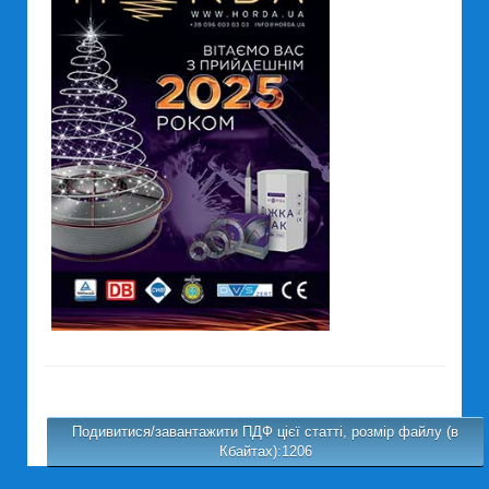
Подивитися/завантажити ПДФ цієї статті, розмір файлу (в
Кбайтах):1206