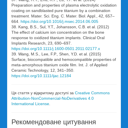
Preparation and properties of plasma electrolytic oxidation
coating on sandblasted pure titanium by a combination
treatment. Mater. Sci. Eng. C. Mater. Biol. Appl., 42, 657–
664.
https://doi.org/10.1016/j.msec.2014.06.005
38. Kang, B.S., Sul, Y.T., Johansson, C.B. et al. (2012)
The effect of calcium ion concentration on the bone
response to oxidized titanium implants. Clinical Oral
Implants Research, 23, 690–697.
https://doi.org/10.1111/j.1600-0501.2011.02177.x
39. Wang, M.S., Lee, F.P., Shen, Y.D. et al. (2015)
Surface, biocompatible and hemocompatible properties of
meta-amorphous titanium oxide film. Int. J. of Applied
Ceramic Technology, 12, 341–350.
https://doi.org/10.1111/ijac.12184
Ця стаття у відкритому доступі за
Creative Commons
Attribution-NonCommercial-NoDerivatives 4.0
International License
.
Рекомендоване цитування