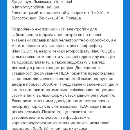
Луцьк, вул. Львівська, 75. E-mail:
n.imbirovych@lntu.edu.ua
2
Білостоцький технологічний університет. 15-351, м.
Білосток, вул. Вєйська, 45A, Польща
Розроблено екологічно чисті електроліти для
забезпечення формування покриттів на основі
титанових сплавів плазмоелектролітною обробкою, які
містять фосфати у вигляді натрію пірофосфату
(Na4P2O7) та натрію гексаметофосфату (Na6P6O18),
кальцієвмісні компоненти у вигляді гідроксиду кальцію
та гідроксилапатиту, а також біодобавку у вигляді
діатоміту в різних концентраціях. Дослідження
стадійності формування ПЕО-покриттів представлено
за допомогою часових залежностей зміни напруги на
аноді в процесі обробки. Представлені залежності дали
змогу встановити оптимальне співвідношення густини
струмів Іа/Ік, за яких формуються рівномірні покриття.
Експериментальними дослідженнями встановлено
наскрізну пористість синтезованих ПЕО-покриттів за
різних режимів. Показано, що покриття, які
утворюються в електроліті з фосфатами,
характеризуються максимальним показником такої
пористості (0,75 %), у той час як високе