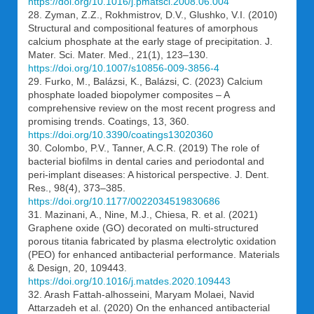
https://doi.org/10.1016/j.pmatsci.2008.06.004
28. Zyman, Z.Z., Rokhmistrov, D.V., Glushko, V.I. (2010)
Structural and compositional features of amorphous
calcium phosphate at the early stage of precipitation. J.
Mater. Sci. Mater. Med., 21(1), 123–130.
https://doi.org/10.1007/s10856-009-3856-4
29. Furko, M., Balázsi, K., Balázsi, C. (2023) Calcium
phosphate loaded biopolymer composites – A
comprehensive review on the most recent progress and
promising trends. Coatings, 13, 360.
https://doi.org/10.3390/coatings13020360
30. Colombo, P.V., Tanner, A.C.R. (2019) The role of
bacterial biofilms in dental caries and periodontal and
peri-implant diseases: A historical perspective. J. Dent.
Res., 98(4), 373–385.
https://doi.org/10.1177/0022034519830686
31. Mazinani, A., Nine, M.J., Chiesa, R. et al. (2021)
Graphene oxide (GO) decorated on multi-structured
porous titania fabricated by plasma electrolytic oxidation
(PEO) for enhanced antibacterial performance. Materials
& Design, 20, 109443.
https://doi.org/10.1016/j.matdes.2020.109443
32. Arash Fattah-alhosseini, Maryam Molaei, Navid
Attarzadeh et al. (2020) On the enhanced antibacterial