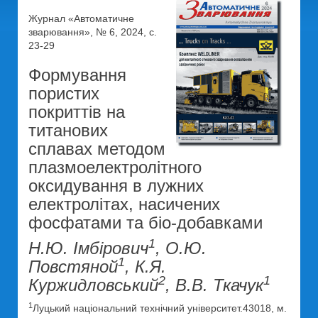
Журнал «Автоматичне
зварювання», № 6, 2024, с.
23-29
Формування
пористих
покриттів на
титанових
сплавах методом
плазмоелектролітного
оксидування в лужних
електролітах, насичених
фосфатами та біо-добавками
1
Н.Ю. Імбірович
, О.Ю.
1
Повстяной
, К.Я.
2
1
Куржидловський
, В.В. Ткачук
1
Луцький національний технічний університет.43018, м.