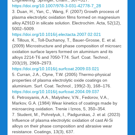
Engineering. Springer, Cham., 307–317.
https://doi.org/10.1007/978-3-031-42778-7_28
3. Duan, H., Yan, C., Wang, F. (2007) Growth process of
plasma electrolytic oxidation films formed on magnesium
alloy AZ91D in silicate solution. Electrochim. Acta, 52(12),
5002–5009.
https://doi.org/10.1016/j.electacta.2007.02.021
4. Tillous, K., Toll-Duchanoy, T., Bauer-Grosse, E. et al.
(2009) Microstructure and phase composition of microarc
oxidation surface layers formed on aluminium and its
alloys 2214-T6 and 7050-T74. Surf. Coat. Technol.,
203(19), 2969–2973.
https://doi.org/10.1016/j.surfcoat.2009.03.021
5. Curran, J.A., Clyne, T.W. (2005) Thermo-physical
properties of plasma electrolytic oxide coatings on
aluminium. Surf. Coat. Technol., 199(2-3), 168–176.
https://doi.org/10.1016/j.surfcoat.2004.09.037
6. Petrosyanis, A.A., Malyshev, V.N., Fedorov, V.A.,
Markov, G.A. (1984) Wear kinetics of coatings made by
microarcing oxidation. Trenie i Iznos, 5, 350–354.
7. Student, M., Pohrelyuk, I., Padgurskas, J. et al. (2023)
Influence of plasma electrolytic oxidation of cast Al-Si
alloys on their phase composition and abrasive wear
resistance. Coatings, 13(3), 637.