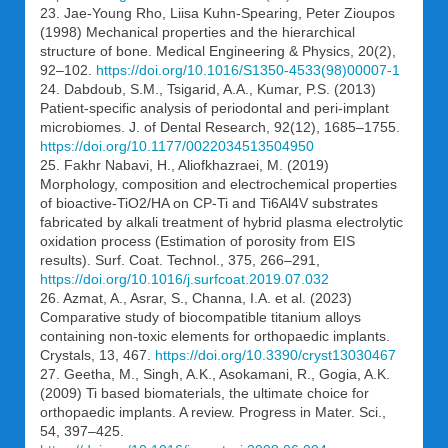
23. Jae-Young Rho, Liisa Kuhn-Spearing, Peter Zioupos
(1998) Mechanical properties and the hierarchical
structure of bone. Medical Engineering & Physics, 20(2),
92–102.
https://doi.org/10.1016/S1350-4533(98)00007-1
24. Dabdoub, S.M., Tsigarid, A.A., Kumar, P.S. (2013)
Patient-specific analysis of periodontal and peri-implant
microbiomes. J. of Dental Research, 92(12), 1685–1755.
https://doi.org/10.1177/0022034513504950
25. Fakhr Nabavi, H., Aliofkhazraei, M. (2019)
Morphology, composition and electrochemical properties
of bioactive-TiO2/HA on CP-Ti and Ti6Al4V substrates
fabricated by alkali treatment of hybrid plasma electrolytic
oxidation process (Estimation of porosity from EIS
results). Surf. Coat. Technol., 375, 266–291,
https://doi.org/10.1016/j.surfcoat.2019.07.032
26. Azmat, A., Asrar, S., Channa, I.A. et al. (2023)
Comparative study of biocompatible titanium alloys
containing non-toxic elements for orthopaedic implants.
Crystals, 13, 467.
https://doi.org/10.3390/cryst13030467
27. Geetha, M., Singh, A.K., Asokamani, R., Gogia, A.K.
(2009) Ti based biomaterials, the ultimate choice for
orthopaedic implants. A review. Progress in Mater. Sci.,
54, 397–425.