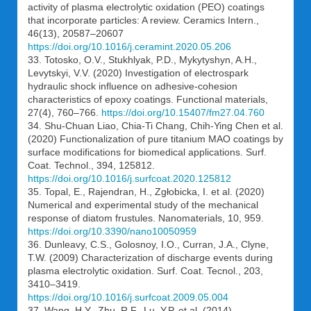
activity of plasma electrolytic oxidation (PEO) coatings
that incorporate particles: A review. Ceramics Intern.,
46(13), 20587–20607
https://doi.org/10.1016/j.ceramint.2020.05.206
33. Totosko, O.V., Stukhlyak, P.D., Mykytyshyn, A.H.,
Levytskyi, V.V. (2020) Investigation of electrospark
hydraulic shock influence on adhesive-cohesion
characteristics of epoxy coatings. Functional materials,
27(4), 760–766.
https://doi.org/10.15407/fm27.04.760
34. Shu-Chuan Liao, Chia-Ti Chang, Chih-Ying Chen et al.
(2020) Functionalization of pure titanium MAO coatings by
surface modifications for biomedical applications. Surf.
Coat. Technol., 394, 125812.
https://doi.org/10.1016/j.surfcoat.2020.125812
35. Topal, E., Rajendran, H., Zgłobicka, I. et al. (2020)
Numerical and experimental study of the mechanical
response of diatom frustules. Nanomaterials, 10, 959.
https://doi.org/10.3390/nano10050959
36. Dunleavy, C.S., Golosnoy, I.O., Curran, J.A., Clyne,
T.W. (2009) Characterization of discharge events during
plasma electrolytic oxidation. Surf. Coat. Tecnol., 203,
3410–3419.
https://doi.org/10.1016/j.surfcoat.2009.05.004
37. Wang, H.Y., Zhu, R.F., Lu, Y.P. et al. (2014)