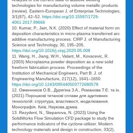
technologies for manufacturing volume metallic products
(review). Eastern-European J. of Enterprise Technologies,
3/1(87), 42–52.
https://doi.org/10.15587/1729-
4061.2017.99666
10. Kumar, P., Jain, N.K. (2020) Effect of material form on
deposition characteristics in micro-plasma transferred arc
additive manufacturing process. CIRP J. of Manufacturing
Science and Technology, 30, 195–205.
https://doi.org/10.1016/j.cirpj.2020.05.008
11. Wang, H., Jiang, W.H., Valant, M., Kovacevic, R.
(2003) Microplasma powder deposition as a new solid
freeform fabrication process. Proceedings of the
Institution of Mechanical Engineers, Part B: J. of
Engineering Manufacture, 217(12), 1641–1650.
https://doi.org/10.1243/095440503772680578
12. Овчинников О.В., Дурягіна З.А., Романова Т.Є. та ін.
(2021) Порошкові титанові сплави для адитивних
технологій: структура, властивості, моделювання.
Монографія. Київ, Наукова думка.
13. Rezydent, N., Stepanova, N. (2023) Using the
SolidWorks Flow Simulation CFD package to study the
performance indicators of the cyclone-utilizer. Modern
technology materials and design in construction, 33(2),