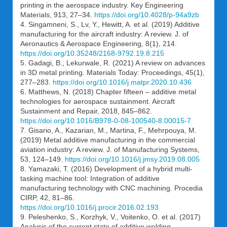
printing in the aerospace industry. Key Engineering
Materials, 913, 27–34.
https://doi.org/10.4028/p-94a9zb
4. Singamneni, S., Lv, Y., Hewitt, A. et al. (2019) Additive
manufacturing for the aircraft industry: A review. J. of
Aeronautics & Aerospace Engineering, 8(1), 214.
https://doi.org/10.35248/2168-9792.19.8.215
5. Gadagi, B., Lekurwale, R. (2021) A review on advances
in 3D metal printing. Materials Today: Proceedings, 45(1),
277–283.
https://doi.org/10.1016/j.matpr.2020.10.436
6. Matthews, N. (2018) Chapter fifteen – additive metal
technologies for aerospace sustainment. Aircraft
Sustainment and Repair, 2018, 845–862.
https://doi.org/10.1016/B978-0-08-100540-8.00015-7
7. Gisario, A., Kazarian, M., Martina, F., Mehrpouya, M.
(2019) Metal additive manufacturing in the commercial
aviation industry: A review. J. of Manufacturing Systems,
53, 124–149.
https://doi.org/10.1016/j.jmsy.2019.08.005
8. Yamazaki, T. (2016) Development of a hybrid multi-
tasking machine tool: Integration of additive
manufacturing technology with CNC machining. Procedia
CIRP, 42, 81–86.
https://doi.org/10.1016/j.procir.2016.02.193
9. Peleshenko, S., Korzhyk, V., Voitenko, O. et al. (2017)
Analysis of the current state of additive welding