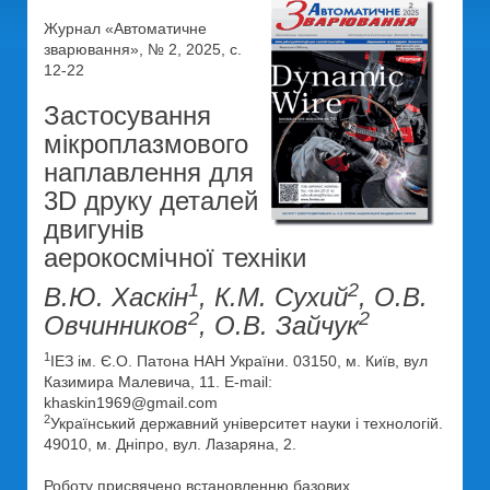
Журнал «Автоматичне
зварювання», № 2, 2025, с.
12-22
Застосування
мікроплазмового
наплавлення для
3D друку деталей
двигунів
аерокосмічної техніки
1
2
В.Ю. Хаскін
, К.М. Сухий
, О.В.
2
2
Овчинников
, О.В. Зайчук
1
ІЕЗ ім. Є.О. Патона НАН України. 03150, м. Київ, вул
Казимира Малевича, 11. E-mail:
khaskin1969@gmail.com
2
Український державний університет науки і технологій.
49010, м. Дніпро, вул. Лазаряна, 2.
Роботу присвячено встановленню базових