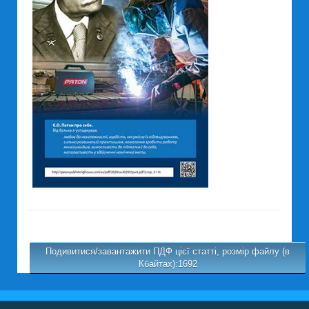
Подивитися/завантажити ПДФ цієї статті, розмір файлу (в
Кбайтах):1692