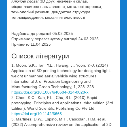
Ключові слова:
3D друк, нікелевий сплав,
мікроплазмове наплавлення, металеві порошки,
технологічні режими, дендритна структура,
тепловідведення, механічні властивості
Надійшла до редакції 05.03.2025
Отримано у переглянутому вигляді 24.03.2025
Прийнято 11.04.2025
Список літератури
1. Moon, S.K., Tan, Y.E., Hwang, J., Yoon, Y.-J. (2014)
Application of 3D printing technology for designing light-
weight unmanned aerial vehicle wing structures.
International J. of Precision Engineering and
Manufacturing-Green Technology, 1, 223–228.
https://doi.org/10.1007/s40684-014-0028-x
2. Chee, K.C., Kah, F.L., Chu, S.L. (2010) Rapid
prototyping: Principles and applications, third edition (3rd
Edition). World Scientific Publishing Co Pte Ltd.
https://doi.org/10.1142/6665
3. Martinez, D.W., Espino, M.T., Cascolan, H.M. et al.
(2022) A comprehensive review on the application of 3D