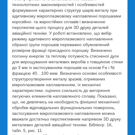
технологічних закономірностей і особливостей
формування характерних структур шарів металу при
адитивному мікроплазмовому наплавленні порошками
корозійно- та жаростійких сплавів і визначенню
перспектив цього процесу для 3D друку деталей
авіаційної техніки. У роботі встановлено, що вибір
режиму адитивного мікроплазмового наплавлення
обраної групи порошків переважно обумовлений
розміром фракції присадного порошку. Визначено
погонну енергію та теплову потужність стисненої дуги
для вирощування металевих виробів з товщиною стінки
до 3 мм із застосуванням порошків на основі Fe і Ni
фракцією 40…100 мкм. Визначено основні особливості
структуроутворення металу зразків, отриманих
мікроплазмовим наплавленням, їх механічні
характеристики, оцінено схильність до вигоряння
легуючих елементів наплавленого сплаву. Показано,
що, не дивлячись на необхідність фінішної механічної
обробки відповідальних функціональних поверхонь,
застосування мікроплазмового наплавлення можна
вважати достатньо перспективним напрямом 3D друку
металевих деталей авіаційної техніки. Бібліогр. 16,
табл. 5, рис. 11.