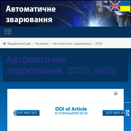
Видавничий дім
Журнали
Автоматичне зварювання
2025
Автоматичне
зварювання, 2025, №02
DOI of Article
2025 №02 (01)
2025 №02 (03)
10.37434/as2025.02.02