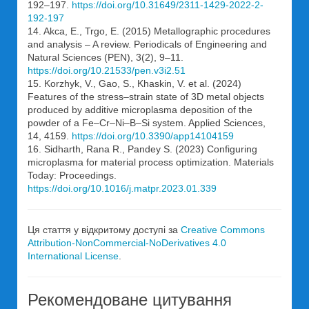
192–197.
https://doi.org/10.31649/2311-1429-2022-2-
192-197
14. Akca, E., Trgo, E. (2015) Metallographic procedures
and analysis – A review. Periodicals of Engineering and
Natural Sciences (PEN), 3(2), 9–11.
https://doi.org/10.21533/pen.v3i2.51
15. Korzhyk, V., Gao, S., Khaskin, V. et al. (2024)
Features of the stress–strain state of 3D metal objects
produced by additive microplasma deposition of the
powder of a Fe–Cr–Ni–B–Si system. Applied Sciences,
14, 4159.
https://doi.org/10.3390/app14104159
16. Sidharth, Rana R., Pandey S. (2023) Configuring
microplasma for material process optimization. Materials
Today: Proceedings.
https://doi.org/10.1016/j.matpr.2023.01.339
Ця стаття у відкритому доступі за
Creative Commons
Attribution-NonCommercial-NoDerivatives 4.0
International License
.
Рекомендоване цитування