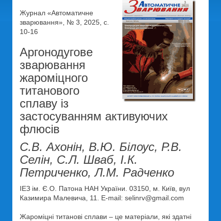
Журнал «Автоматичне
зварювання», № 3, 2025, с.
10-16
Аргонодугове
зварювання
жароміцного
титанового
сплаву із
застосуванням активуючих
флюсів
С.В. Ахонін, В.Ю. Білоус, Р.В.
Селін, С.Л. Шваб, І.К.
Петриченко, Л.М. Радченко
ІЕЗ ім. Є.О. Патона НАН України. 03150, м. Київ, вул
Казимира Малевича, 11. E-mail: selinrv@gmail.com
Жароміцні титанові сплави – це матеріали, які здатні