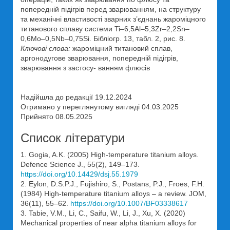
попередній підігрів перед зварюванням, на структуру
та механічні властивості зварних з’єднань жароміцного
титанового сплаву системи Ti–6,5Al–5,3Zr–2,2Sn–
0,6Mo–0,5Nb–0,75Si. Бібліогр. 13, табл. 2, рис. 8.
Ключові слова:
жароміцний титановий сплав,
аргонодугове зварювання, попередній підігрів,
зварювання з застосу- ванням флюсів
Надійшла до редакції 19.12.2024
Отримано у переглянутому вигляді 04.03.2025
Прийнято 08.05.2025
Список літератури
1. Gogia, A.K. (2005) High-temperature titanium alloys.
Defence Science J., 55(2), 149–173.
https://doi.org/10.14429/dsj.55.1979
2. Eylon, D.S.P.J., Fujishiro, S., Postans, P.J., Froes, F.H.
(1984) High-temperature titanium alloys – a review. JOM,
36(11), 55–62.
https://doi.org/10.1007/BF03338617
3. Tabie, V.M., Li, C., Saifu, W., Li, J., Xu, X. (2020)
Mechanical properties of near alpha titanium alloys for