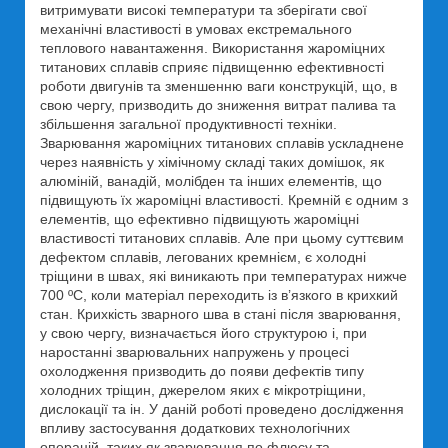
витримувати високі температури та зберігати свої
механічні властивості в умовах екстремального
теплового навантаження. Використання жароміцних
титанових сплавів сприяє підвищенню ефективності
роботи двигунів та зменшенню ваги конструкцій, що, в
свою чергу, призводить до зниження витрат палива та
збільшення загальної продуктивності техніки.
Зварювання жароміцних титанових сплавів ускладнене
через наявність у хімічному складі таких домішок, як
алюміній, ванадій, молібден та інших елементів, що
підвищують їх жароміцні властивості. Кремній є одним з
елементів, що ефективно підвищують жароміцні
властивості титанових сплавів. Але при цьому суттєвим
дефектом сплавів, легованих кремнієм, є холодні
тріщини в швах, які виникають при температурах нижче
700 ºС, коли матеріал переходить із в’язкого в крихкий
стан. Крихкість зварного шва в стані після зварювання,
у свою чергу, визначається його структурою і, при
наростанні зварювальних напружень у процесі
охолодження призводить до появи дефектів типу
холодних тріщин, джерелом яких є мікротріщини,
дислокації та ін. У даній роботі проведено дослідження
впливу застосування додаткових технологічних
операцій, таких як зварювання по флюсу та