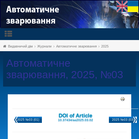
Видавничий дім
Журнали
Автоматичне зварювання
2025
Автоматичне
зварювання, 2025, №03
DOI of Article
2025 №03 (01)
2025 №03 (03)
10.37434/as2025.03.02