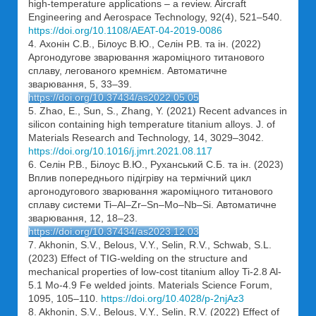
high-temperature applications – a review. Aircraft
Engineering and Aerospace Technology, 92(4), 521–540.
https://doi.org/10.1108/AEAT-04-2019-0086
4. Ахонін С.В., Білоус В.Ю., Селін Р.В. та ін. (2022)
Аргонодугове зварювання жароміцного титанового
сплаву, легованого кремнієм. Автоматичне
зварювання, 5, 33–39.
https://doi.org/10.37434/as2022.05.05
5. Zhao, E., Sun, S., Zhang, Y. (2021) Recent advances in
silicon containing high temperature titanium alloys. J. of
Materials Research and Technology, 14, 3029–3042.
https://doi.org/10.1016/j.jmrt.2021.08.117
6. Селін Р.В., Білоус В.Ю., Руханський С.Б. та ін. (2023)
Вплив попереднього підігріву на термічний цикл
аргонодугового зварювання жароміцного титанового
сплаву системи Ti–Al–Zr–Sn–Mo–Nb–Si. Автоматичне
зварювання, 12, 18–23.
https://doi.org/10.37434/as2023.12.03
7. Akhonin, S.V., Belous, V.Y., Selin, R.V., Schwab, S.L.
(2023) Effect of TIG-welding on the structure and
mechanical properties of low-cost titanium alloy Ti-2.8 Al-
5.1 Mo-4.9 Fe welded joints. Materials Science Forum,
1095, 105–110.
https://doi.org/10.4028/p-2njAz3
8. Akhonin, S.V., Belous, V.Y., Selin, R.V. (2022) Effect of