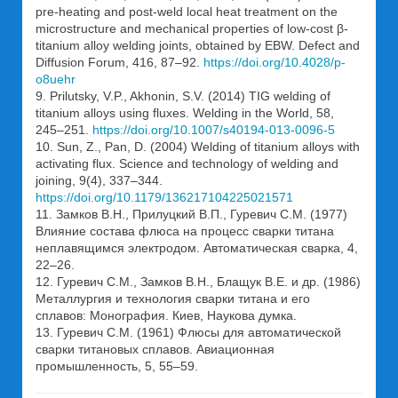
pre-heating and post-weld local heat treatment on the
microstructure and mechanical properties of low-cost β-
titanium alloy welding joints, obtained by EBW. Defect and
Diffusion Forum, 416, 87–92.
https://doi.org/10.4028/p-
o8uehr
9. Prilutsky, V.P., Akhonin, S.V. (2014) TIG welding of
titanium alloys using fluxes. Welding in the World, 58,
245–251.
https://doi.org/10.1007/s40194-013-0096-5
10. Sun, Z., Pan, D. (2004) Welding of titanium alloys with
activating flux. Science and technology of welding and
joining, 9(4), 337–344.
https://doi.org/10.1179/136217104225021571
11. Замков В.Н., Прилуцкий В.П., Гуревич С.М. (1977)
Влияние состава флюса на процесс сварки титана
неплавящимся электродом. Автоматическая сварка, 4,
22–26.
12. Гуревич С.М., Замков В.Н., Блащук В.Е. и др. (1986)
Металлургия и технология сварки титана и его
сплавов: Монография. Киев, Наукова думка.
13. Гуревич С.М. (1961) Флюсы для автоматической
сварки титановых сплавов. Авиационная
промышленность, 5, 55–59.