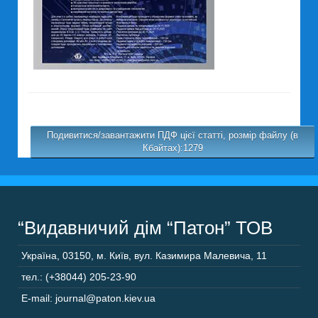
Подивитися/завантажити ПДФ цієї статті, розмір файлу (в
Кбайтах):1279
“Видавничий дім “Патон” ТОВ
Україна
,
03150
,
м. Київ,
вул. Казимира Малевича, 11
тел.: (+38044) 205-23-90
E-mail: journal@paton.kiev.ua