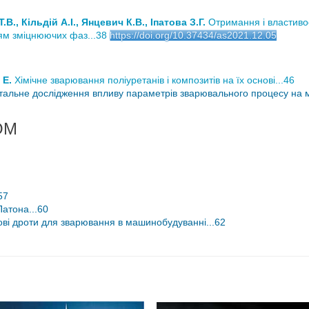
., Кільдій А.І., Янцевич К.В., Іпатова З.Г.
Отримання і властивос
ям зміцнюючих фаз...38
https://doi.org/10.37434/as2021.12.05
 Е.
Хімічне зварювання поліуретанів і композитів на їх основі...46
льне дослідження впливу параметрів зварювального процесу на мех
ОМ
57
Патона...60
ві дроти для зварювання в машинобудуванні...62