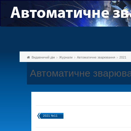
Видавничий дім
Журнали
Автоматичне зварювання
2021
Автоматичне зварюва
2021 №11