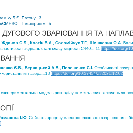
міку Б.Є. Патону...3
 «СМНВО – Інжиніринг»...5
ІЯ ДУГОВОГО ЗВАРЮВАННЯ ТА НАПЛА
 Жданов С.Л., Костін В.А., Соломійчук Т.Г., Шишкевич О.А.
Впли
ластивості з’єднань сталі класу міцності С440... 11
https://doi.org/
ЮВАННЯ
яшенко Є.В., Бернацький А.В., Пелешенко С.І.
Особливості лазер
використанням лазера...18
https://doi.org/10.37434/as2021.12.02
експериментальна модель розподілу неметалевих включень за розмі
ОГІЇ
Романова І.Ю.
Стійкість процесу електрошлакового зварювання з б
4