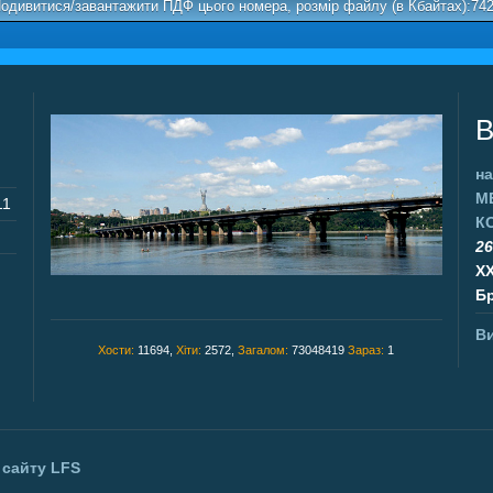
одивитися/завантажити ПДФ цього номера, розмір файлу (в Кбайтах):74
В
на
М
11
К
26
X
Бр
Ви
Хости:
11694,
Хіти:
2572,
Загалом:
73048419
Зараз:
1
 сайту
LFS