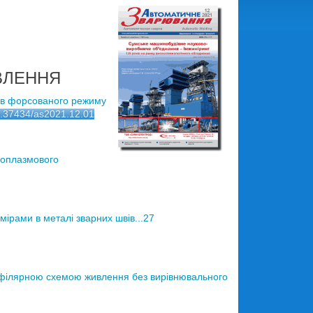
ВЛЕННЯ
в форсованого режиму
10.37434/as2021.12.01
ноплазмового
рами в металі зварних швів...27
іфілярною схемою живлення без вирівнювального