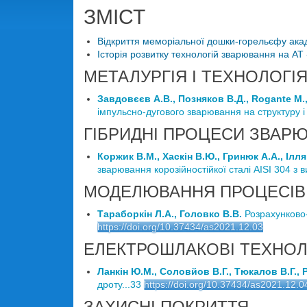
ЗМІСТ
Відкриття меморіальної дошки-горельєфу акаде
Історія розвитку технологій зварювання на АТ
МЕТАЛУРГІЯ І ТЕХНОЛОГ
Завдовєєв А.В., Позняков В.Д., Rogante M.,
імпульсно-дугового зварювання на структуру і в
ГІБРИДНІ ПРОЦЕСИ ЗВАР
Коржик В.М., Хаскін В.Ю., Гринюк А.А., Ілл
зварювання корозійностійкої сталі AISI 304 з 
МОДЕЛЮВАННЯ ПРОЦЕСІВ
Тараборкін Л.А., Головко В.В.
Розрахунково-
https://doi.org/10.37434/as2021.12.03
ЕЛЕКТРОШЛАКОВІ ТЕХНОЛ
Ланкін Ю.М., Соловйов В.Г., Тюкалов В.Г., 
дроту...33
https://doi.org/10.37434/as2021.12.0
ЗАХИСНІ ПОКРИТТЯ