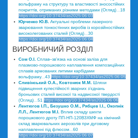
вольфраму на структуру та властивості зносостійких
покриттів, отриманих різними методами (Огляд)...18
https://doi.org/10.37434/as2025.06.03
Юрченко Ю.В.
Актуальні проблеми лазерного
зварювання тонкостінних виробів із корозійностійких
високолегованих сталей (Огляд)...30
https://doi.org/10.37434/as2025.06.04
ВИРОБНИЧИЙ РОЗДІЛ
Сом О.І.
Сплав–звʼязка на основі заліза для
плазмово-порошкового наплавлення композиційних
сплавів армованих литими карбідами
вольфраму...43
https://doi.org/10.37434/as2025.06.05
Сливінський О.А., Ковтонюк М.М.
Шляхи
підвищення кулестійкості зварних з’єднань
броньових сталей високої та надвисокої твердості
(Огляд)...51
https://doi.org/10.37434/as2025.06.06
Лентюгов І.П., Безушко О.М., Рябцев І.І., Окопнік
Л.Л., Лентюгов М.І.
Вплив складу шихти
порошкового дроту ПП-НП-120В3ХМФ на хімічний
склад зварювальних аерозолів при дуговому
наплавленні під флюсом...60
https://doi.org/10.37434/as2025.06.07