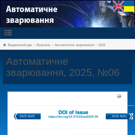
Видавничий дім
Журнали
Автоматичне зварювання
2025
Автоматичне
зварювання, 2025, №06
DOI of Issue
2025 №05
2026 №01
https://doi.org/10.37434/as2025.06