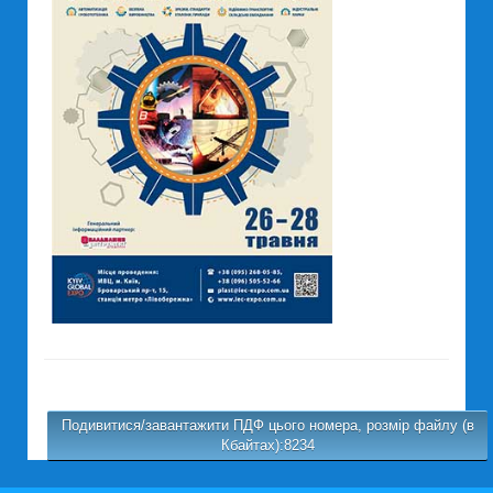
Подивитися/завантажити ПДФ цього номера, розмір файлу (в
Кбайтах):8234