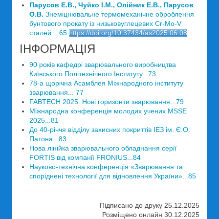
Парусов Е.В., Чуйко І.М., Олійник Е.В., Парусов
О.В.
Знеміцнювальне термомеханічне оброблення
бунтового прокату із низьковуглецевих Cr-Mo-V
сталей ...65
https://doi.org/10.37434/as2025.06.08
ІНФОРМАЦІЯ
90 років кафедрі зварювального виробництва
Київського Політехнічного Інституту...73
78-а щорічна Асамблея Міжнародного інституту
зварювання... 77
FABTECH 2025: Нові горизонти зварювання...79
Міжнародна конференція молодих учених MSSE
2025...81
До 40-річчя відділу захисних покриттів ІЕЗ ім. Є.О.
Патона...83
Нова лінійка зварювального обладнання серії
FORTIS від компанії FRONIUS...84
Науково-технічна конференція «Зварювання та
споріднені технології для відновлення України»...85
Підписано до друку 25.12.2025
Розміщено онлайн 30.12.2025