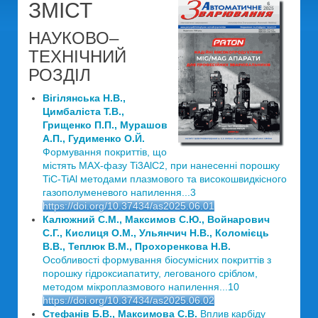
ЗМІСТ
НАУКОВО–
ТЕХНІЧНИЙ
РОЗДІЛ
Вігілянська Н.В.,
Цимбаліста Т.В.,
Грищенко П.П., Мурашов
А.П., Гудименко О.Й.
Формування покриттів, що
містять МАХ-фазу Ti3AlC2, при нанесенні порошку
TiC-TiAl методами плазмового та високошвидкісного
газополуменевого напилення...3
https://doi.org/10.37434/as2025.06.01
Калюжний С.М., Максимов С.Ю., Войнарович
С.Г., Кислиця О.М., Ульянчич Н.В., Коломієць
В.В., Теплюк В.М., Прохоренкова Н.В.
Особливості формування біосумісних покриттів з
порошку гідроксиапатиту, легованого сріблом,
методом мікроплазмового напилення...10
https://doi.org/10.37434/as2025.06.02
Стефанів Б.В., Максимова С.В.
Вплив карбіду