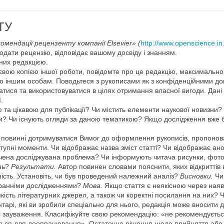
ТУ
мендації рецензенту компанії Elsevier» (
http://www.openscience.in
одати рецензію, відповідає вашому досвіду і знанням.
них редакцією.
уттєвою копією іншої роботи, повідомте про це редакцію, максимал
ю іншим особам. Поводьтеся з рукописами як з конфіденційними док
атися та використовуватися в цілях отримання власної вигоди. Дан
.
 та цікавою для публікації? Чи містить елементи наукової новизни?
и? Чи існують огляди за даною тематикою? Якщо дослідження вже 
и повинні дотримуватися Вимог до оформлення рукописів, пропонова
ступні моменти. Чи відображає назва зміст статті? Чи відображає анот
начена досліджувана проблема? Чи інформують читача рисунки, фото
ень?
Результати.
Автор повинен словами пояснити, яких відкриттів в
ність. Установіть, чи був проведений належний аналіз?
Висновки.
Чи 
ьш ранніми дослідженнями?
Мова.
Якщо стаття є неякісною через наявн
якість літературних джерел, а також чи коректні посилання на них? 
нтарі, які ви зробили спеціально для нього, редакція може вносити 
аші зауваження. Класифікуйте свою рекомендацію: «не рекомендується
ється для доопрацювання». Остаточне рішення щодо прийняття або 