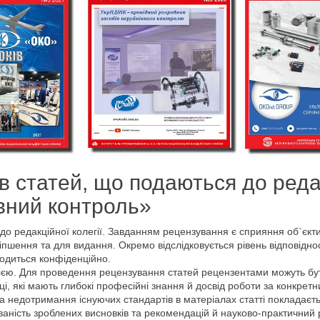
в статей, що подаються до реда
івний контроль»
и до редакційної колегії. Завданням рецензування є сприяння об`єкт
шення та для видання. Окремо відслідковується рівень відповідност
одиться конфіденційно.
єю. Для проведення рецензування статей рецензентами можуть бути
івці, які мають глибокі професійні знання й досвід роботи за конкр
а недотримання існуючих стандартів в матеріалах статті покладаєтьс
ваність зроблених висновків та рекомендацій й науково-практичний р