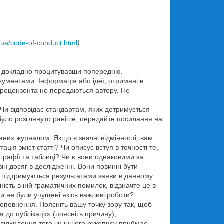
.ua/code-of-conduct.html
).
ьно докладно процитувавши попередню.
ументами. Інформація або ідеї, отримані в
і рецензента не передаються автору. Не
 Чи відповідає стандартам, яких дотримується
було розглянуто раніше, передайте посилання на
них журналом. Якщо є значні відмінності, вам
ація зміст статті? Чи описує вступ в точності те,
графії та таблиці? Чи є вони однаковими за
ін досяг в дослідженні. Вони повинні бути
підтримуються результатами заяви в данному
ість в ній граматичних помилок, відзначте це в
Чи не були упущені якісь важливі роботи?
доповнення. Поясніть вашу точку зору так, щоб
 до публікації» (поясніть причину);
відхилення того чи іншого рукопису приймає