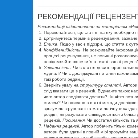
РЕКОМЕНДАЦІЇ РЕЦЕНЗЕН
Рекомендації підготовлено за матеріалом «Реко
Переконайтеся, що стаття, на яку необхідно п
Дотримуйтесь термінів рецензування, зазначе
Етика
. Якщо у вас є підозри, що стаття є с
Конфіденційність
. Не розкривайте інформаці
процесі рецензування, не повинні розголошув
повідомляйте ваше ім`я в тексті вашої рецензії
Унікальність.
Чи є стаття досить оригінальною
журнал? Чи є досліджувані питання важливим
такі роботи редакції.
Зверніть увагу на
структуру статті
. Автор
слід вказати це в рецензії. Відзначте також на
чого автор сподівався досягти? Чи чітко поз
стилем? Чи описано в статті методи дослідж
зрозуміло згруповані та мати логічну послідов
розділі, як результати співвідносяться з біл
рецензії.
Посилання.
Чи достатня кількість та 
Надання рецензії
. Автор побачить тільки коме
автори були здатні в повній мірі зрозуміти в
«рекомендується до публікації»; «рекоменду