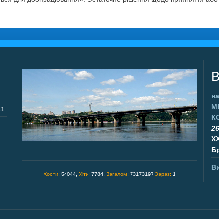
В
на
М
11
К
26
X
Бр
Ви
Хости:
54044,
Хіти:
7784,
Загалом:
73173197
Зараз:
1