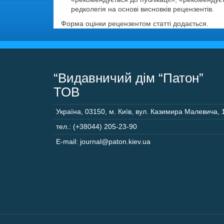
редколегія на основі висновків рецензентів.
Форма оцінки рецензентом статті додається.
“Видавничий дім “Патон”
ТОВ
Україна
,
03150
,
м. Київ,
вул. Казимира Малевича, 
тел.: (+38044) 205-23-90
E-mail: journal@paton.kiev.ua