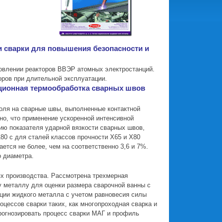
гии сварки для повышения безопасности и
овлении реакторов ВВЭР атомных электростанций.
оров при длительной эксплуатации.
дукционная термообработка сварных швов
поля на сварные швы, выполненные контактной
но, что применение ускоренной интенсивной
ю показателя ударной вязкости сварных швов,
80 с для сталей классов прочности Х65 и Х80
ется не более, чем на соответственно 3,6 и 7%.
 диаметра.
х производства. Рассмотрена трехмерная
 металлу для оценки размера сварочной ванны с
ации жидкого металла с учетом равновесия силы
цессов сварки таких, как многопроходная сварка и
рогнозировать процесс сварки МАГ и профиль