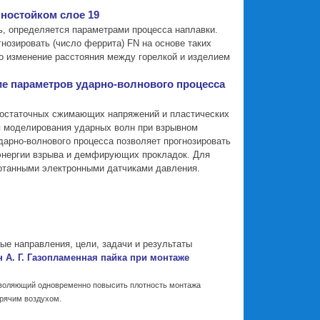
нностойком слое 19
ь, определяется параметрами процесса наплавки.
озировать (число феррита) FN на основе таких
что изменение расстояния между горелкой и изделием
ание параметров ударно-волнового процесса
 остаточных сжимающих напряжений и пластических
я моделирования ударных волн при взрывном
арно-волнового процесса позволяет прогнозировать
 энергии взрыва и демфирующих прокладок. Для
отанными электронными датчиками давления.
е направления, цели, задачи и результаты
ин А. Г. Газопламенная пайка при монтаже
зволяющий одновременно повысить плотность монтажа
рячим воздухом.