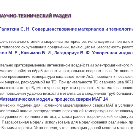
НАУЧНО-ТЕХНИЧЕСКИЙ РАЗДЕЛ
Т., Галяткин С. Н. Совершенствование материалов и техноло
шенствованию сталей и сварочных материалов, используемых при изгот
 теплового охрупчивания соединений, влияющих на безопасность реакт
лов М. Е., Казымов Б. И., Загадарчук В. Ф. Ускоренная ин
ительно кратковременном интенсивном воздействии электромагнитного 
ческие свойства обработанных и контрольных сварных швов. Установле
ное превышение температуры шва выше точки Aс3, приводит к повышени
и энергии, расходуемой на ТО. При длительности ТО сварного шва 90?1
вышаются до требуемого уровня, при том прочность металла шва понижа
ля повышения ударной вязкости металла шва соединений труб большого
. Математическая модель процесса сварки МАГ 14
тических моделей для численного моделирования сварки МАГ в условия
численный анализ распределения переходной температуры по основному
е уравнения теплового потока, а также расчет теоретической конфигур
. Разработанная модель использована для моделирования различных про
ебаниями горелки. Установлено, что с помощью данной модели можно п