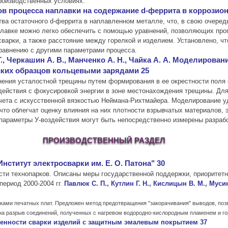
производственных условиях.
ров процесса наплавки на содержание d-феррита в коррозио
тва остаточного d-феррита в наплавленном металле, что, в свою очеред
лавке можно легко обеспечить с помощью уравнений, позволяющих прогн
 сварки, а также расстояние между горелкой и изделием. Установлено, 
равнению с другими параметрами процесса.
 Т., Черкашин А. В., Манченко А. Н., Чайка А. А. Моделиров
ских образцов кольцевыми зарядами 25
нения усталостной трещины путем формирования в ее окрестности поля
ействия с фокусировкой энергии в зоне местонахождения трещины. Дл
чета с искусственной вязкостью Неймана-Рихтмайера. Моделирование уд
что облегчат оценку влияния на них плотности взрывчатых материалов,
параметры У-воздействия могут быть непосредственно измерены разраб
ПРОИЗВОДСТВЕННЫЙ РАЗДЕЛ
Институт электросварки им. Е. О. Патона" 30
ти технопарков. Описаны меры государственной поддержки, приоритетны
Павлюк С. П., Кутлин Г. Н., Кислицын В. М., Мус
период 2000-2004 гг.
ками печатных плат. Предложен метод предотвращения "закорачивания" выводов, по
на разрыв соединений, полученных с нагревом водородно-кислородным пламенем и го
собенности сварки изделий с защитным эмалевым покрытием 37