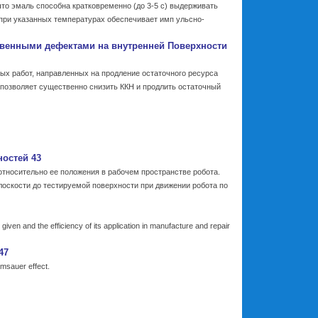
то эмаль способна кратковременно (до 3-5 с) выдерживать
при указанных температурах обеспечивает имп ульсно-
 язвенными дефектами на внутренней Поверхности
х работ, направленных на продление остаточного ресурса
 позволяет существенно снизить ККН и продлить остаточный
ностей 43
тносительно ее положения в рабочем пространстве робота.
оскости до тестируемой поверхности при движении робота по
 given and the efficiency of its application in manufacture and repair
47
amsauer effect.