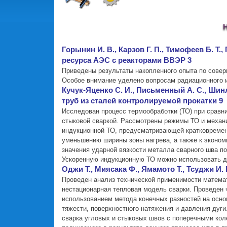
Горынин И. В., Карзов Г. П., Тимофеев Б. 
ресурса АЭС с реакторами ВВЭР 3
Приведены результаты накопленного опыта по совер
Особое внимание уделено вопросам радиационного и
Кучук-Яценко С. И., Письменный А. С., Шин
труб из сталей контролируемой прокатки 9
Исследован процесс термообработки (ТО) при сравн
стыковой сваркой. Рассмотрены режимы ТО и механи
индукционной ТО, предусматривающей кратковремен
уменьшению ширины зоны нагрева, а также к экономи
значения ударной вязкости металла сварного шва по
Ускоренную индукционную ТО можно использовать д
Оджи Т., Миясака Ф., Ямамото Т., Тсуджи И
Проведен анализ технической применимости матема
нестационарная тепловая модель сварки. Проведен 
использованием метода конечных разностей на основ
тяжести, поверхностного натяжения и давления дуги
сварка угловых и стыковых швов с поперечными кол