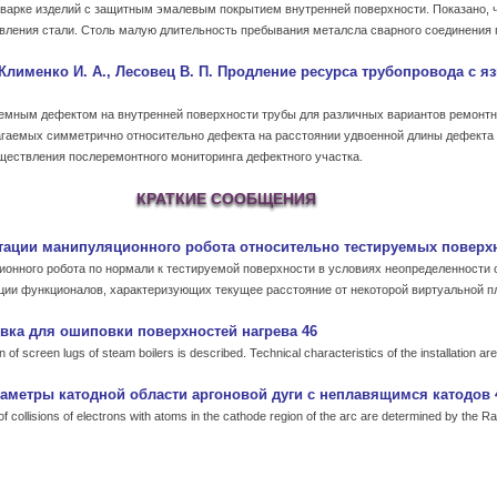
варке изделий с защитным эмалевым покрытием внутренней поверхности. Показано, ч
авления стали. Столь малую длительность пребывания металсла сварного соединения 
., Клименко И. А., Лесовец В. П. Продление ресурса трубопровода с
емным дефектом на внутренней поверхности трубы для различных вариантов ремонтны
лагаемых симметрично относительно дефекта на расстоянии удвоенной длины дефекта
ществления послеремонтного мониторинга дефектного участка.
КРАТКИЕ СООБЩЕНИЯ
тации манипуляционного робота относительно тестируемых поверх
нного робота по нормали к тестируемой поверхности в условиях неопределенности о
ции функционалов, характеризующих текущее расстояние от некоторой виртуальной пл
ановка для ошиповки поверхностей нагрева 46
n of screen lugs of steam boilers is described. Technical characteristics of the installation are
аметры катодной области аргоновой дуги с неплавящимся катодов 
y of collisions of electrons with atoms in the cathode region of the arc are determined by the R