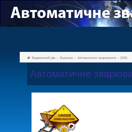
Видавничий дім
Журнали
Автоматичне зварювання
2006
Автоматичне зварюва