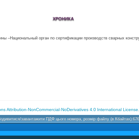
ХРОНИКА
аины –Национальный орган по сертификации производств сварных конст
s Attribution-NonCommercial-NoDerivatives 4.0 International License
одивитися/завантажити ПДФ цього номера, розмір файлу (в Кбайтах):67