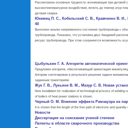
Рассмотрены основные трудности, возникающие при дуговой с
высокотемпературное воздействие, вплоть до темпер атур пл
дуговая сварка.
Юхимец П. С., Кобельский С. В., Кравченко В. И
40
Выполнен анализ напряженного состояния трубопровода с объ
трубопровода. Показано, что установка двух бандажей распо
ресурс трубопровода. При этом сохраняется возможность осу
Цыбулькин Г. А. Алгоритм автоматической ориен
Предложен алгоритм, обеспечивающий ориентацию манипуляцио
Алгорим синтезирован в результате решения задачи минимиза
заданным траекториям.
Жук Г. В., Лукьяне В. М., Мазур С. В. Новая уст
New installation for realization of technological process of welding-o
of boilers of heat power stations is shown.
Черный О. М. Влияние эффекта Рамзауэра на пар
It is shown that the length of the free path of electrons and quantit
Новости
Диссертация на соискание ученой степени
Патенты в области сварочного производства