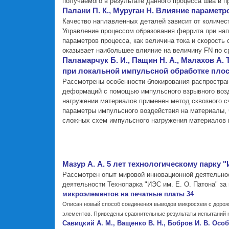
получаемого в результате данного процесса шва в 
Палани П. К., Муруган Н. Влияние парамет
Качество наплавленных деталей зависит от количес
Управление процессом образования феррита при нап
параметров процесса, как величина тока и скорость
оказывает наибольшее влияние на величину FN по с
Паламарчук Б. И., Пащин Н. А., Малахов А.
при локальной импульсной обработке пло
Рассмотрены особенности блокирования распростра
деформаций с помощью импульсного взрывного возд
нагружении материалов применен метод сквозного с
параметры импульсного воздействия на материалы, 
сложных схем импульсного нагружения материалов 
Мазур А. А. 5 лет технологическому парку "
Рассмотрен опыт мировой инновационной деятельнос
деятельности Технопарка "ИЭС им. Е. О. Патона" за 
микроэлементов на печатные платы 34
Описан новый способ соединения выводов микросхем с дорож
элементов. Приведены сравнительные результаты испытаний 
Савицкий А. М., Ващенко В. Н., Бобров И. В. О