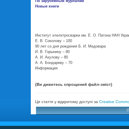
По зарубежным журналам
Новые книги
Институт элелктросварки им. Е. О. Патона НАН Укр
Е. В. Соколову – 100
90 лет со дня рождения Б. И. Медовара
И. В. Горынину – 80
А. И. Акулову – 80
А. А. Бондареву – 70
Информация
(Ви дивитесь спрощений файл-зміст)
Ця стаття у відкритому доступі за
Creative Common
П